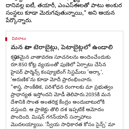
దానివల్ల ఐటీ, తయారీ, ఎంఎస్ఈలతో పాటు అంకుర
సంస్థలు కూడా మెరుగవుతున్నాయి," అని ఆయన
వివరాలు
మన వాటా టెరాబైట్లు, పెటాబైట్లలో ఉండాలి
కచ్చితమైన వాతావరణ సూచనలను అందించేందుకు
రూ.850 కోట్ల వ్యయంతో పుణెలో ఏర్పాటు చేసిన
హైపర్ ఫార్మెన్స్ కంప్యూటింగ్ సిస్టమ్‌లు 'అర్కా',
'అరుణిక'ను కూడా మోదీ ప్రారంభించారు.
"శాస్త్ర, సాంకేతిక, పరిశోధన రంగాలకు మా ప్రభుత్వం
ప్రాధాన్యత ఇస్తోందని మోడీ తెలిపారు.2035కి మన
దేశానికి సొంత అంతరిక్ష కేంద్రం అందుబాటులోకి
వస్తుంది. ఆ ప్రాజెక్టు తొలి దశ ఇప్పటికే ఆమోదం
పొందింది. మిషన్ గగన్‌యాన్‌ సన్నాహాలు
మొదలయ్యాయి. 'స్వీయ సాధికారత కోసం సైన్స్' మా