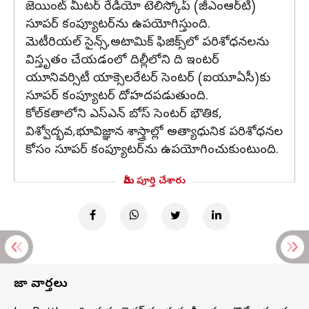
జెయింట్ మీటర్ రేడియో టెలిస్కోప్ (జీఎంఆర్‌టి)
సూపర్ కంప్యూటర్‌ను ఉపయోగిస్తుంది.
మెటీరియల్ సైన్స్,అటామిక్ ఫిజిక్స్‌లో పరిశోధనలను
విస్తృతం చేయడంలో దిల్లీలోని ది ఇంటర్
యూనివర్సిటీ యాక్సెలరేటర్ సెంటర్ (ఐయూఏసీ)కు
సూపర్ కంప్యూటర్ దోహదపడుతుంది.
కోల్‌కతాలోని ఎస్‌ఎన్‌ బోస్ సెంటర్ భౌతిక,
విశ్వోద్భవ,భూవిజ్ఞాన శాస్త్రాల్లో అత్యాధునిక పరిశోధనల
కోసం సూపర్ కంప్యూటర్‌ను ఉపయోగించుకుంటుంది.
మీరు పూర్తి చేశారు
తాజా వార్తలు