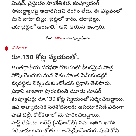
మిషన్. ప్రస్తుతం సాంకేతికత, కంప్యూటింగ్
సామర్థ్యాలపై ఆధారపడని రంగం లేదు. ఈ విప్లవంలో
మన వాటా బిట్లు, బైట్లలో కాదు, టెరాబైట్లు,
పెటాబైట్లలో ఉండాలి." అని ఆయన అన్నారు.
మీరు
50%
శాతం పూర్తి చేశారు
వివరాలు
రూ.130 కోట్ల వ్యయంతో..
అంతర్జాతీయ సరఫరా గొలుసులో కీలకమైన పాత్ర
పోషించేందుకు మన దేశం సొంత సెమీకండక్టర్
వ్యవస్థను నిర్మించుకుంటోందని ప్రధాని తెలిపారు.
ప్రధాని తాజాగా ప్రారంభించిన మూడు సూపర్
కంప్యూటర్లు రూ.130 కోట్ల వ్యయంతో నిర్మించబడ్డాయి.
ఇవి అత్యాధునిక పరిశోధనలకు ఉపయోగపడే విధంగా
పుణె,దిల్లీ, కోల్‌కతాలో మోహరించబడ్డాయి.
ఫాస్ట్ రేడియో బర్‌స్ట్‌ (ఎఫ్‌ఆర్‌బీ) సహా ఇతర ఖగోళ
పరిణామాలను లోతుగా అన్వేషించేందుకు పుణెలోని