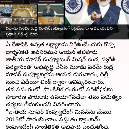
వ్రాసిన వారు
Sep 27, 2024
10:50 am
Sirish Praharaju
ఈ వార్తాకథనం ఏంటి
మూడు పరమ రుద్ర సూపర్‌కంప్యూటింగ్ సిస్టమ్‌లను ఆవిష్కరించిన
ప్రధాని
నరేంద్ర మోదీ
సాంకేతిక ప్రగతి పేదల
ప్రధాని నరేంద్ర మోదీ
సాధికారతకు సహాయపడాలని ఉద్ఘాటించారు.
ఏ దేశానికి ఉన్నత లక్ష్యాలను నిర్దేశించేందుకు గొప్ప
దార్శనికత అవసరమని ఆయన తెలిపారు.
జాతీయ సూపర్ కంప్యూటింగ్ మిషన్ కింద, స్వదేశీ
పరిజ్ఞానంతో అభివృద్ధి చేసిన మూడు పరమ్ రుద్ర
సూపర్ కంప్యూటర్లను ఆయన గురువారం, దిల్లీ
నుంచి వీడియో లింక్ ద్వారా ఆవిష్కరించారు.
తన ప్రసంగంలో, సాంకేతిక రంగంలో పరిశోధనలు
సాధారణ పౌరులకు ఉపయోగపడేలా తమ ప్రభుత్వం
చర్యలు తీసుకుందని వివరించారు.
"జాతీయ సూపర్ కంప్యూటింగ్ మిషన్‌ను మేము
2015లో ప్రారంభించాం. ప్రస్తుతం క్వాంటమ్
కంప్యూటింగ్ సాంకేతికత అభివృద్ధి చెందుతోంది,