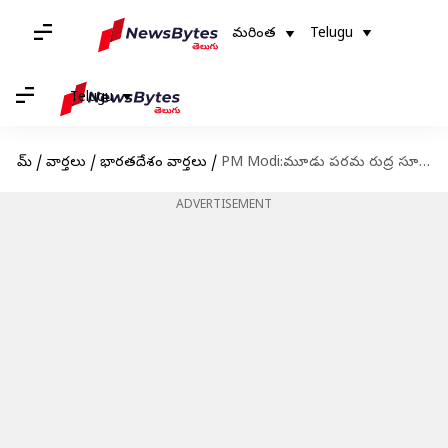
మరింత
Telugu
Telugu
హోమ్
/
వార్తలు
/
భారతదేశం వార్తలు
/
PM Modi:మూడు పరమ రుద్ర సూపర్‌కంప్యూటింగ్ సిస్టమ్‌లను ఆవిష్కరించిన ప్రధాని నరేంద్ర మోదీ
ADVERTISEMENT