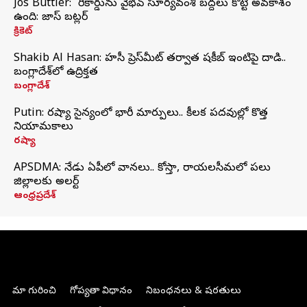
Jos Buttler: నా రికార్డును వైభవ్ సూర్యవంశీ బద్దలు కొట్టే అవకాశం
ఉంది: జాస్ బట్లర్
క్రికెట్
Shakib Al Hasan: హసీనా ప్రెస్‌మీట్‌ తర్వాత షకీబ్‌ ఇంటిపై దాడి..
బంగ్లాదేశ్‌లో ఉద్రిక్తత
బంగ్లాదేశ్
Putin: రష్యా సైన్యంలో భారీ మార్పులు.. కీలక పదవుల్లో కొత్త
నియామకాలు
రష్యా
APSDMA: నేడు ఏపీలో వానలు.. కోస్తా, రాయలసీమలో పలు
జిల్లాలకు అలర్ట్
ఆంధ్రప్రదేశ్
మా గురించి
గోప్యతా విధానం
నిబంధనలు & షరతులు