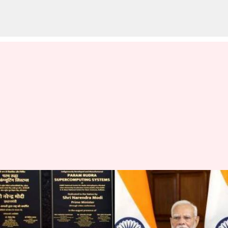
PM Modi:మూడు పరమ రుద్ర
సూపర్‌కంప్యూటింగ్ సిస్టమ్‌లను
ఆవిష్కరించిన ప్రధాని నరేంద్ర మోదీ