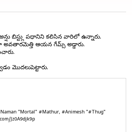
 బిస్ట్లు ప్రధానిని కలిసిన వారిలో ఉన్నారు.
గా అవతారమెత్తి ఆయన గేమ్స్ అడ్డారు.
ంచారు.
g Naman "Mortal"
#Mathur
,
#Animesh
"
#Thug
"
r.com/Jz0A9djk9p