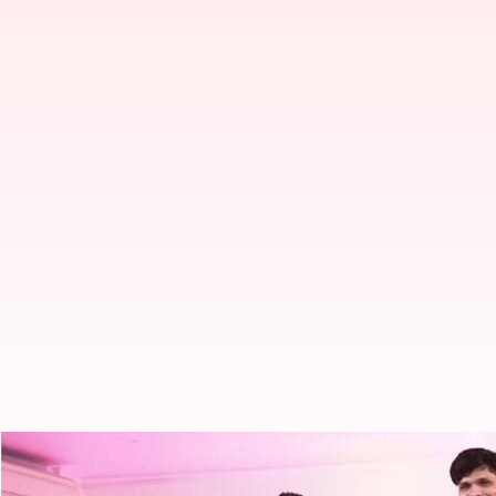
Narendra Modi: గేమింగ్ కమ్యూనిటీన