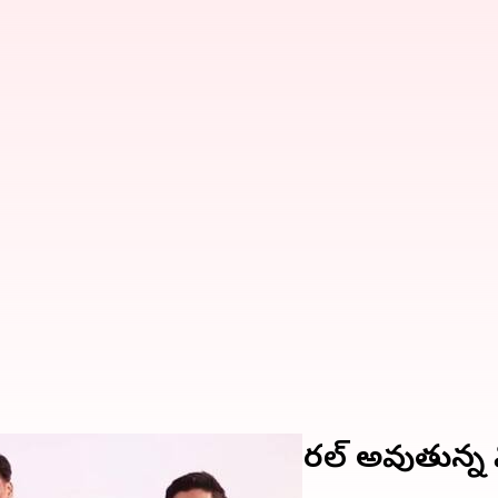
ి కలుసుకున్న ప్రధాని.. వైరల్ అవుతున