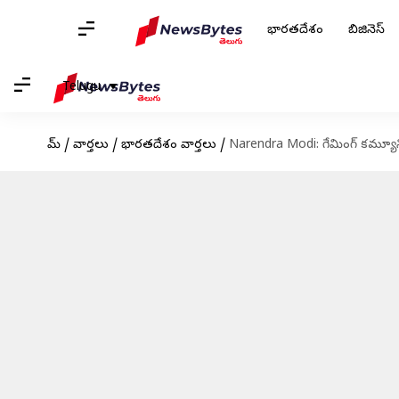
భారతదేశం
బిజినెస్
Telugu
హోమ్
/
వార్తలు
/
భారతదేశం వార్తలు
/
Narendra Modi: గేమింగ్ కమ్యూన