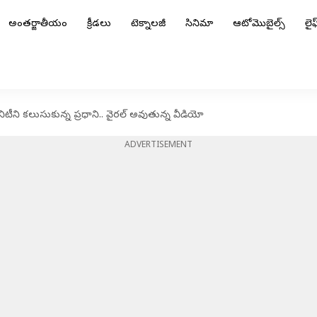
అంతర్జాతీయం
క్రీడలు
టెక్నాలజీ
సినిమా
ఆటోమొబైల్స్
లైఫ్
ిటీని కలుసుకున్న ప్రధాని.. వైరల్ అవుతున్న వీడియో
ADVERTISEMENT