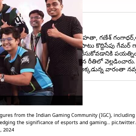
వేశమయ్యారు.
ాథుర్,మిదిలేశ్,పావల్,తీర్థ్ మెహతా, గణేశ్ గంగాధర్,అన్షు
ఎం అడిగి తెలుసుకున్నారు. వారితోపాటు కొద్దిసేపు గేమర్ 
పారు. గేమింగ్ టెక్నాలజీని అర్థం చేసుకోవడానికి ప్రయత్ని
ురించి కూడా చాలా ఆసక్తికరమైన రీతిలో వెల్లడించారు.
igures from the Indian Gaming Community (IGC), includin
ledging the significance of esports and gaming…
pic.twitte
1, 2024