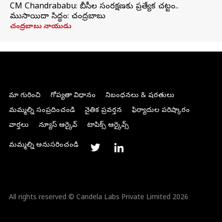
CM Chandrababu: బీసీల సంరక్షణకు ప్రత్యేక చట్టం..
ముసాయిదా సిద్ధం: చంద్రబాబు
చంద్రబాబు నాయుడు
మా గురించి
గోప్యతా విధానం
నిబంధనలు & షరతులు
మమ్మల్ని సంప్రదించండి
నైతిక ప్రవర్తన
ఫిర్యాదుల పరిష్కారం
వార్తలు
న్యూస్ ఆర్కైవ్
టాపిక్స్ ఆర్కైవ్స్
మమ్మల్ని అనుసరించండి
All rights reserved © Candela Labs Private Limited 2026