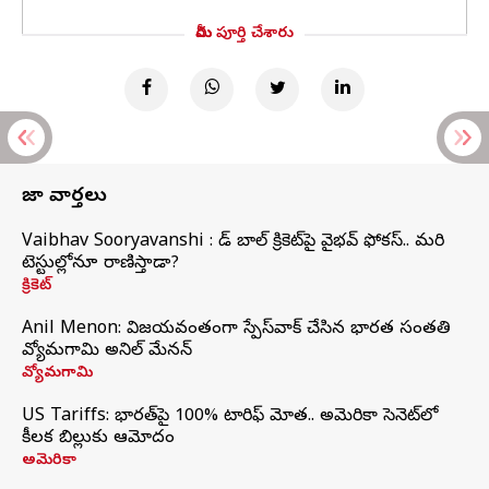
మీరు పూర్తి చేశారు
తాజా వార్తలు
Vaibhav Sooryavanshi : రెడ్ బాల్ క్రికెట్‌పై వైభవ్ ఫోకస్.. మరి
టెస్టుల్లోనూ రాణిస్తాడా?
క్రికెట్
Anil Menon: విజయవంతంగా స్పేస్‌వాక్‌ చేసిన భారత సంతతి
వ్యోమగామి అనిల్‌ మేనన్
వ్యోమగామి
US Tariffs: భారత్‌పై 100% టారిఫ్‌ మోత.. అమెరికా సెనెట్‌లో
కీలక బిల్లుకు ఆమోదం
అమెరికా