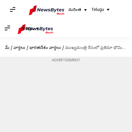
మరింత
Telugu
Telugu
హోమ్
/
వార్తలు
/
భారతదేశం వార్తలు
/
ముఖ్యమంత్రి రేసులో ప్రతిమా భౌమిక్; అదే జరిగితే మొదటి మహిళా సీఎంగా రికార్డు
ADVERTISEMENT