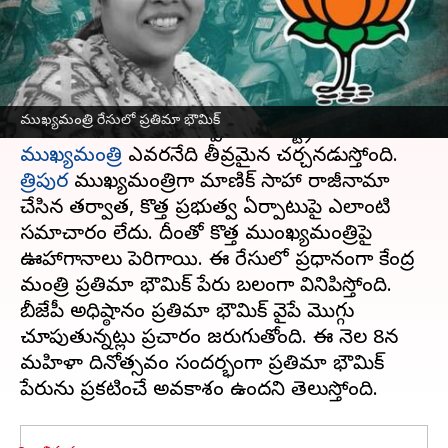
వ్రాసిన వారు
Mar 05, 2023
08:00 am
Stalin
ఈ వార్తాకథనం ఏంటి
ఇటీవల జరిగిన అసెంబ్లీ ఎన్నికల్లో
బీజేపీ
ఘన విజయం
ముఖ్యమంత్రి రేసులో ప్రతిమా భౌమిక్
సాధించింది. అయితే ఇప్పుడు ఆ రాష్ట్రంలో
ముఖ్యమంత్రి
త్రిపుర
ముఖ్యమంత్రిగా మాణిక్ సాహా రాజీనామా
చేసిన తర్వాత, కొత్త ప్రభుత్వ ఏర్పాటుపై ఎలాంటి
సమాచారం లేదు. దీంతో కొత్త ముంఖ్యమంత్రిపై
ఊహాగానాలు పెరిగాయి. ఈ రేసులో ప్రధానంగా కేంద్ర
మంత్రి ప్రతిమా భౌమిక్ పేరు బలంగా వినిపిస్తోంది.
బీజేపీ అధిష్ఠానం ప్రతిమా భౌమిక్ వైపే మొగ్గు
చూపుతున్నట్లు ప్రచారం జరుగుతోంది. ఈ నెల 8న
మహిళా దినోత్సవం సందర్భంగా ప్రతిమా భౌమిక్