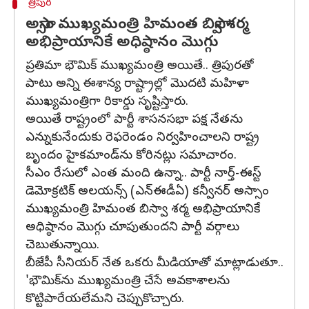
త్రిపుర
అస్సాం ముఖ్యమంత్రి హిమంత బిస్వా శర్మ
అభిప్రాయానికే అధిష్ఠానం మొగ్గు
ప్రతిమా భౌమిక్ ముఖ్యమంత్రి అయితే.. త్రిపురతో
పాటు అన్ని ఈశాన్య రాష్ట్రాల్లో మొదటి మహిళా
ముఖ్యమంత్రిగా రికార్డు సృష్టిస్తారు.
అయితే రాష్ట్రంలో పార్టీ శాసనసభా పక్ష నేతను
ఎన్నుకునేందుకు రెఫరెండం నిర్వహించాలని రాష్ట్ర
బృందం హైకమాండ్‌ను కోరినట్లు సమాచారం.
సీఎం రేసులో ఎంత మంది ఉన్నా.. పార్టీ నార్త్-ఈస్ట్
డెమోక్రటిక్ అలయన్స్ (ఎన్‌ఈడీఏ) కన్వీనర్ అస్సాం
ముఖ్యమంత్రి హిమంత బిస్వా శర్మ అభిప్రాయానికే
అధిష్ఠానం మొగ్గు చూపుతుందని పార్టీ వర్గాలు
చెబుతున్నాయి.
బీజేపీ సీనియర్ నేత ఒకరు మీడియాతో మాట్లాడుతూ..
'భౌమిక్‌ను ముఖ్యమంత్రి చేసే అవకాశాలను
కొట్టిపారేయలేమని చెప్పుకొచ్చారు.