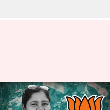
ముఖ్యమంత్రి రేసులో ప్రతిమా భౌమిక్;
అదే జరిగితే మొదటి మహిళా
సీఎంగా రికార్డు