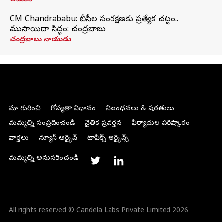
అమెరికా
CM Chandrababu: బీసీల సంరక్షణకు ప్రత్యేక చట్టం..
ముసాయిదా సిద్ధం: చంద్రబాబు
చంద్రబాబు నాయుడు
మా గురించి
గోప్యతా విధానం
నిబంధనలు & షరతులు
మమ్మల్ని సంప్రదించండి
నైతిక ప్రవర్తన
ఫిర్యాదుల పరిష్కారం
వార్తలు
న్యూస్ ఆర్కైవ్
టాపిక్స్ ఆర్కైవ్స్
మమ్మల్ని అనుసరించండి
All rights reserved © Candela Labs Private Limited 2026