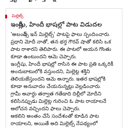
మిల్లెట్స్
ఇంగ్లీషు, హిందీ భాషల్లో పాట విడుదల
'అబండెన్స్ ఇన్ మిల్లెట్స్' పాటపై ఫాలు స్పందించారు.
ప్రధాని మోదీ నాతో, తన భర్త గౌరవ్ షాతో కలిసి ఒక
పాట రాశారని తెలిపారు. ఈ పాటలో ఆయన గొంతు
కూడా ఉంటుందని ఆమె చెప్పారు.
ఇంగ్లీషు, హిందీ భాషల్లో రాసిన ఈ పాట ప్రతి ఒక్కరికీ
అందుబాటులోకి వస్తుందని, మిల్లెట్ల శక్తిని
తెలియజేస్తుందని ఆమె అన్నారు. ఇతర భాషల్లోకి
కూడా అనువాదం చేయనున్నట్లు వెల్లడించారు.
గ్రామీ అవార్డు తర్వాత గతేడాది దిల్లీలో మోదీని
కలిసినప్పుడు మిల్లెట్ల గురించి ఓ పాట రాయాలనే
ఆలోచన వచ్చిందని ఫాలు చెప్పారు.
ఆకలిని అంతం చేసే సందేశంతో కూడిన పాట
రాయాలని, అయితే అది మిల్లెట్స్ నేపథ్యంలో