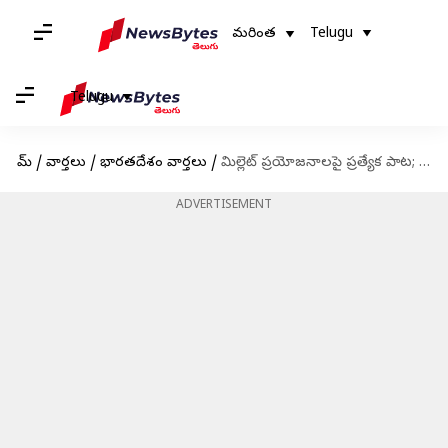
మరింత
Telugu
Telugu
హోమ్
/
వార్తలు
/
భారతదేశం వార్తలు
/
మిల్లెట్ ప్రయోజనాలపై ప్రత్యేక పాట; గ్రామీ విజేత ఫాలుతో కలిసి రాసి, పాడిన మోదీ
ADVERTISEMENT