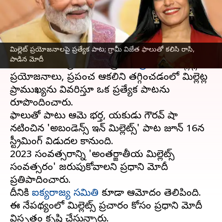
వ్రాసిన వారు
Jun 16, 2023
06:47 pm
Stalin
ఈ వార్తాకథనం ఏంటి
మిల్లెట్ ప్రయోజనాలపై ప్రత్యేక పాట; గ్రామీ విజేత ఫాలుతో కలిసి రాసి,
గ్రామీ అవార్డు విజేత భారతీయ అమెరికన్ గాయకురాలు
పాడిన మోదీ
ఫాలుతో కలిసి ప్రధాన మంత్రి
నరేంద్ర మోదీ
మిల్లెట్ల
ప్రయోజనాలు, ప్రపంచ ఆకలిని తగ్గించడంలో మిల్లెట్ల
ప్రాముఖ్యను వివరిస్తూ ఒక ప్రత్యేక పాటను
రూపొందించారు.
ఫాలుతో పాటు ఆమె భర్త, గాయకుడు గౌరవ్ షా
నటించిన 'అబండెన్స్ ఇన్ మిల్లెట్స్' పాట జూన్ 16న
స్ట్రీమింగ్ విడుదల కానుంది.
2023 సంవత్సరాన్ని 'అంతర్జాతీయ మిల్లెట్స్
సంవత్సరం'గా జరుపుకోవాలని ప్రధాని మోదీ
ప్రతిపాదించారు.
దీనికి
ఐక్యరాజ్య సమితి
కూడా ఆమోదం తెలిపింది.
ఈ నేపథ్యంలో మిల్లెట్స్ ప్రచారం కోసం ప్రధాని మోదీ