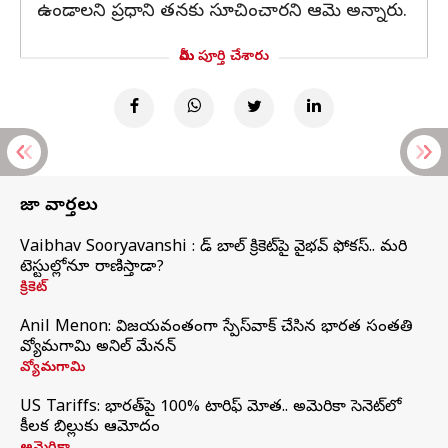
ఉండాలని ప్రధాని తనకు సూచించారని ఆమె అన్నారు.
మీరు పూర్తి చేశారు
తాజా వార్తలు
Vaibhav Sooryavanshi : రెడ్ బాల్ క్రికెట్‌పై వైభవ్ ఫోకస్.. మరి
టెస్టుల్లోనూ రాణిస్తాడా?
క్రికెట్
Anil Menon: విజయవంతంగా స్పేస్‌వాక్‌ చేసిన భారత సంతతి
వ్యోమగామి అనిల్‌ మేనన్
వ్యోమగామి
US Tariffs: భారత్‌పై 100% టారిఫ్‌ మోత.. అమెరికా సెనెట్‌లో
కీలక బిల్లుకు ఆమోదం