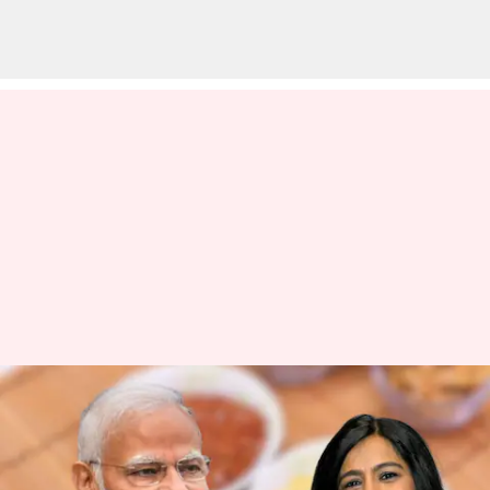
మిల్లెట్ ప్రయోజనాలపై ప్రత్యేక పాట;
గ్రామీ విజేత ఫాలుతో కలిసి రాసి,
పాడిన మోదీ