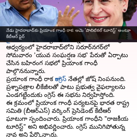
వ్రాసిన వారు
May 08, 2023
10:36 am
Stalin
ఈ వార్తాకథనం ఏంటి
నేడు హైదరాబాద్‌కు ప్రియాంక గాంధీ రాక: అమె 'పొలిటికల్ టూరిస్ట్' అంటూ
కాంగ్రెస్ అగ్రనేత
ప్రియాంక గాంధీ
సోమవారం
కేటీఆర్ ఫైర్
హైదరాబాద్‌
లో పర్యటించనున్నారు. తెలంగాణ కాంగ్రెస్
ఆధ్వర్యంలో హైదరాబాద్‌లోని సరూర్‌నగర్‌లో
సోమవారం 'యువ సంఘర్షణ సభ' పేరుతో ఏర్పాటు
చేసిన బహిరంగ సభలో ప్రియాంక గాంధీ
పాల్గొననున్నారు.
ప్రయాంక గాంధీ రాక
కాంగ్రెస్
నేతల్లో జోష్ నింపనుంది.
ప్రశ్నాపత్రాల లీకేజీలతో పాటు ప్రభుత్వ వైఫల్యాలను
ఎండగట్టేందుకు కాంగ్రెస్ ఈ సభను నిర్వహిస్తోంది.
ఈ క్రమంలో ప్రియాంక గాంధీ పర్యటనపై భారత రాష్ట్ర
సమితి (బీఆర్‌ఎస్) వర్కింగ్ ప్రెసిడెంట్ కేటీఆర్
ఘాటుగా స్పందించారు. ప్రియాంక గాంధీని "రాజకీయ
టూరిస్ట్" అని అభివర్ణించారు. కాంగ్రెస్ మునిగిపోతున్న