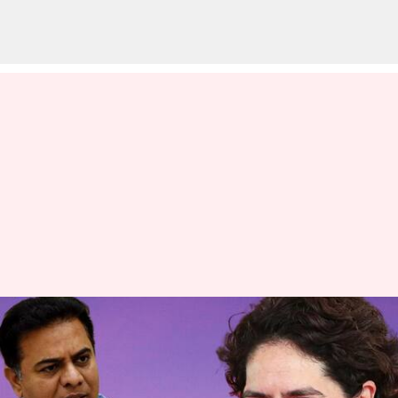
నేడు హైదరాబాద్‌కు ప్రియాంక గాంధీ
రాక: అమె 'పొలిటికల్ టూరిస్ట్'
అంటూ కేటీఆర్ ఫైర్