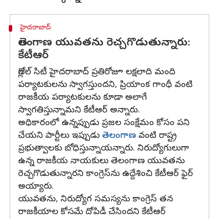
హైదరాబాద్
తెలంగాణ యువతను రెచ్చగొడుతున్నారు:
కేటీఆర్
గ్లోబల్ సిటీ హైదరాబాద్ ప్రతిరోజూ లక్షలాది మంది
పర్యాటకులను స్వాగస్తుందని, ప్రియాంక గాంధీ వంటి
రాజకీయ పర్యాటకులను కూడా అలాగే
స్వాగతిస్తున్నామని కేటీఆర్ అన్నారు.
అధికారంలో ఉన్నప్పుడు ప్రజల సంక్షేమం కోసం పని
చేయని పార్టీలు ఇప్పుడు
తెలంగాణ
వంటి రాష్ట్ర
ప్రభుత్వాలకు బోధిస్తున్నాయన్నారు. నిరుద్యోగులుగా
ఉన్న రాజకీయ నాయకులు తెలంగాణ యువతను
రెచ్చగొడుతున్నారని కాంగ్రెస్‌ను ఉద్దేశించి కేటీఆర్ ఫైర్
అయ్యారు.
యువతను, నిరుద్యోగ సమస్యను కాంగ్రెస్ తన
రాజకీయాల కోసమే దోపిడీ చేసిందని కేటీఆర్