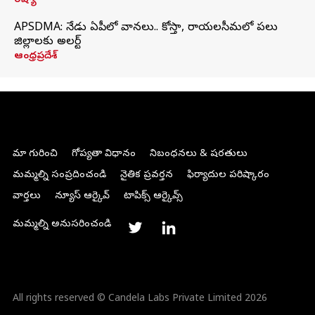
రష్యా
APSDMA: నేడు ఏపీలో వానలు.. కోస్తా, రాయలసీమలో పలు
జిల్లాలకు అలర్ట్
ఆంధ్రప్రదేశ్
మా గురించి
గోప్యతా విధానం
నిబంధనలు & షరతులు
మమ్మల్ని సంప్రదించండి
నైతిక ప్రవర్తన
ఫిర్యాదుల పరిష్కారం
వార్తలు
న్యూస్ ఆర్కైవ్
టాపిక్స్ ఆర్కైవ్స్
మమ్మల్ని అనుసరించండి
All rights reserved © Candela Labs Private Limited 2026