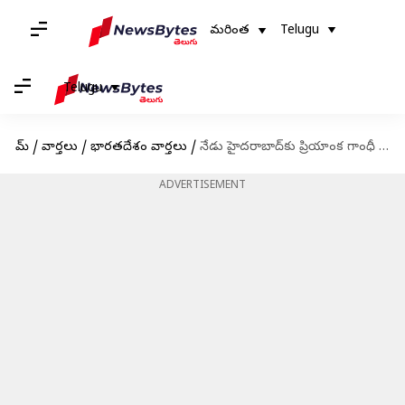
మరింత
Telugu
Telugu
హోమ్
/
వార్తలు
/
భారతదేశం వార్తలు
/
నేడు హైదరాబాద్‌కు ప్రియాంక గాంధీ రాక: అమె 'పొలిటికల్ టూరిస్ట్' అంటూ కేటీఆర్ ఫైర్
ADVERTISEMENT