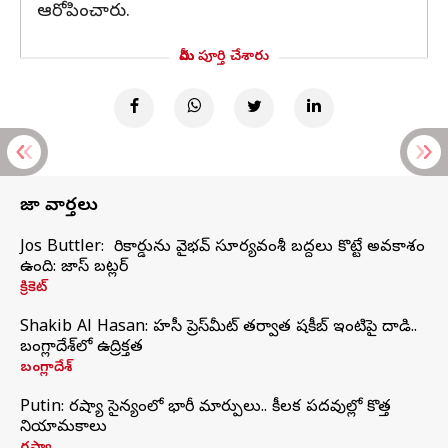
ఆరోపించారు.
మీరు పూర్తి చేశారు
తాజా వార్తలు
Jos Buttler: నా రికార్డును వైభవ్ సూర్యవంశీ బద్దలు కొట్టే అవకాశం
ఉంది: జాస్ బట్లర్
క్రికెట్
Shakib Al Hasan: హసీనా ప్రెస్‌మీట్‌ తర్వాత షకీబ్‌ ఇంటిపై దాడి..
బంగ్లాదేశ్‌లో ఉద్రిక్తత
బంగ్లాదేశ్
Putin: రష్యా సైన్యంలో భారీ మార్పులు.. కీలక పదవుల్లో కొత్త
నియామకాలు