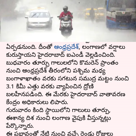
వ్రాసిన వారు
Nov 23, 2023
10:23 am
TEJAVYAS BESTHA
ఈ వార్తాకథనం ఏంటి
తెలుగు రాష్ట్రాలకు మరోసారి వర్ష సూచన నెలకొంది.
ఈనెల 26న
బంగాళాఖాతం
లో అల్పపీడనం
ఏర్పడనుంది. దీంతో
ఆంధ్రప్రదేశ్
, తెలంగాణలో వర్షాలు
కురుస్తాయని హైదరాబాద్ ఐఎండీ వెల్లడించింది.
బుధవారం తూర్పు గాలులలోని కొమరెన్ ప్రాంతం
నుంచి ఆంధ్రప్రదేశ్ తీరంలోని పశ్చిమ మధ్య
బంగాళాఖాతం వరకు సగటున సముద్ర మట్టం నుంచి
3.1 కిమీ ఎత్తు వరకు వ్యాపించిన ద్రోణి
బలహీనపడింది. ఈ మేరకు హైదరాబాద్ వాతావరణ
కేంద్రం అధికారులు తెలిపారు.
గురువారం కింది స్థాయిలోని గాలులు తూర్పు,
ఈశాన్య దిశ నుంచి తెలంగాణ వైపుకి వీస్తున్నట్లు
పేర్కొన్నారు.
ఈ ప్రభావంతో నేటి నుంచి వచ్చే రెండు రోజులు