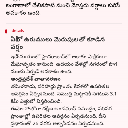
తెలంగాణాలో తేలికపాటి నుంచి మోస్తరు వర్షాలు కురిసే
details
ఏపీలో ఉరుములు మెరుపులతో కూడిన
వర్షం
ఇదే సమయంలో హైదరాబాద్‌లో ఆకాశం పాక్షికంగా
మేఘావృతం కానుంది. ఉదయం వేళల్లో నగరంలో పొగ
మంచు ఏర్పడే అవకాశం ఉంది.
ఆంధ్రప్రదేశ్‌ వాతావరణం
తమిళనాడు, సరిహద్దు ప్రాంతం కేరళలో ఉపరితల
ఆవర్తనం ఏర్పడనుంది. సముద్ర మట్టానికి సగటున 3.1
కిమీ ఎత్తులో విస్తరించింది.
ఈనెల 25లోగా దక్షిణ అండమాన్ సముద్రం, పరిసర
ప్రాంతాల్లో ఉపరితల ఆవర్తనం ఏర్పడనుంది. దీని
ప్రభావంతో 26 వరకు అల్పపీడనం ఏర్పడనుంది.