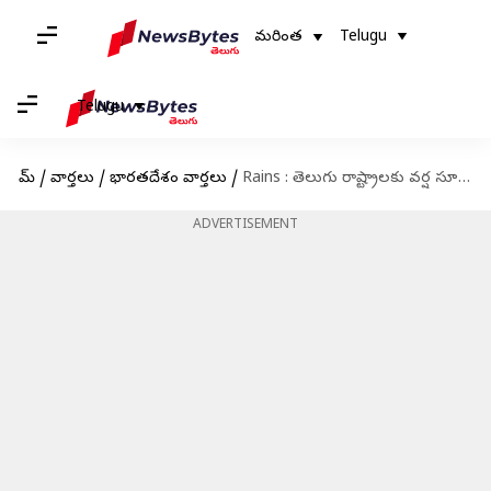
మరింత
Telugu
Telugu
హోమ్
/
వార్తలు
/
భారతదేశం వార్తలు
/
Rains : తెలుగు రాష్ట్రాలకు వర్ష సూచన.. 26న బంగాళాఖాతంలో అల్పపీడనం
ADVERTISEMENT