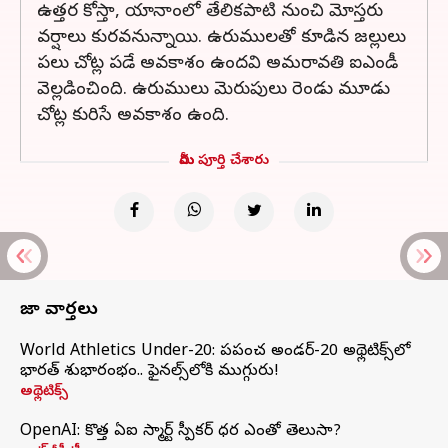
ఉత్తర కోస్తా, యానాంలో తేలికపాటి నుంచి మోస్తరు
వర్షాలు కురవనున్నాయి. ఉరుములతో కూడిన జల్లులు
పలు చోట్ల పడే అవకాశం ఉందవి అమరావతి ఐఎండీ
వెల్లడించింది. ఉరుములు మెరుపులు రెండు మూడు
చోట్ల కురిసే అవకాశం ఉంది.
మీరు పూర్తి చేశారు
తాజా వార్తలు
World Athletics Under-20: ప్రపంచ అండర్-20 అథ్లెటిక్స్‌లో
భారత్‌ శుభారంభం.. ఫైనల్స్‌లోకి ముగ్గురు!
అథ్లెటిక్స్
OpenAI: కొత్త ఏఐ స్మార్ట్ స్పీకర్ ధర ఎంతో తెలుసా?