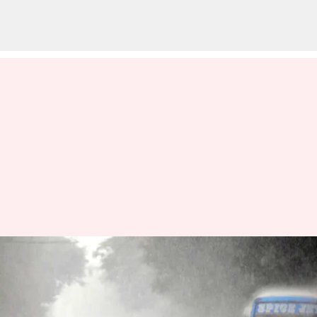
Rains : తెలుగు రాష్ట్రాలకు వర్ష
సూచన.. 26న బంగాళాఖాతంలో
అల్పపీడనం