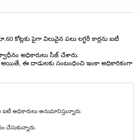
60 కోట్లకు పైగా విలువైన పలు లగ్జరీ కార్లను ఐటీ
స్వాధీనం అధికారులు సీజ్ చేశారు.
. అయితే, ఈ దాడులకు సంబంధించి ఇంకా అధికారికంగా
దని ఐటీ అధికారులు అనుమానిస్తున్నారు.
ీనం చేసుకున్నారు.