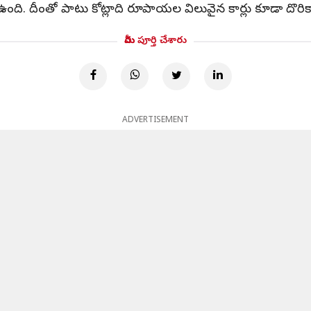
 ఉంది. దీంతో పాటు కోట్లాది రూపాయల విలువైన కార్లు కూడా దొరి
మీరు పూర్తి చేశారు
ADVERTISEMENT