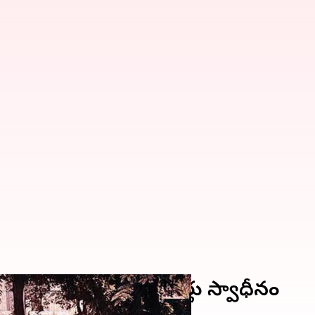
 కోట్ల విలువైన లగ్జరీ కార్లు స్వాధీనం