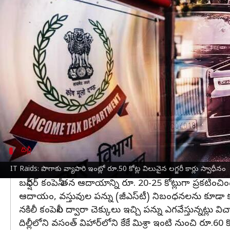
వ్రాసిన వారు
Mar 01, 2024
08:14 pm
Stalin
ఈ వార్తాకథనం ఏంటి
దేశవ్యాప్తంగా బన్షీధర్ టొబాకో కంపెనీ కార్యాలయాలపై 
15 నుంచి 20 బృందాలు కాన్పూర్,
దిల్లీ
, ముంబై, గుజరాత
అధికారులు స్వాధీనం చేసుకున్నారు.
దీంతో పాటు రూ.5 కోట్ల నగదు, భారత్‌తోపాటు విదేశాల్లో
ఈ దాడిలో బినామీ ఆస్తులు, పన్ను ఎగవేతతో సహా పల
దిల్లీ
కంపెనీ అక్రమాస్తులపై అనుమానాలు
IT Raids: పొగాకు వ్యాపారి ఇంట్లో రూ.50 కోట్ల విలువైన లగ్జరీ కార్లు స్వాధీనం
బన్షీధర్ కంపెనీ తన ఆదాయాన్ని రూ. 20-25 కోట్లుగా ప్రకటిం
ఆదాయం, వస్తువుల పన్ను (జీఎస్‌టీ) నిబంధనలను కూడా కంపె
నకిలీ కంపెనీల ద్వారా చెక్కులు ఇచ్చి పన్ను ఎగవేస్తున్నట్లు
దిల్లీలోని వసంత్ విహార్‌లోని కేకే మిశ్రా ఇంటి నుంచి రూ.60 క