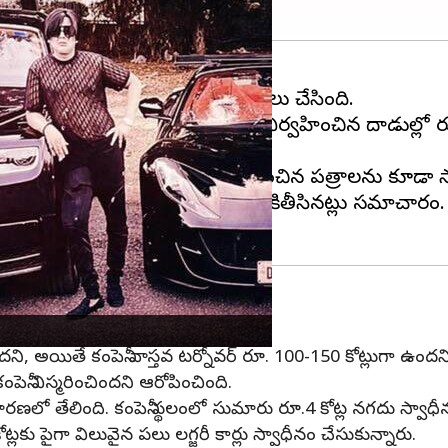
ఆదాయపు పన్ను శాఖ శుక్రవారం దాడులు చేసింది.
్ సహా 20 ప్రాంతాల్లో ఏకకాలంలో నిర్వహించిన దాడుల్లో రూ.
ని కోట్లాది బినామీ ఆస్తులకు సంబంధించిన పత్రాలను కూడా 
ు ఆర్థిక అవకతవకలను బృందం వెలికితీసినట్లు సమాచారం
చిందని, అయితే కంపెనీ వాస్తవ టర్నోవర్ రూ. 100-150 కోట్లుగా ఉం
నీ విస్మరించిందని ఆరోపించింది.
 విచారణలో తేలింది. కంపెనీ స్థలంలో సుమారు రూ.4 కోట్ల నగదు స్వాధ
ోట్లకు పైగా విలువైన పలు లగ్జరీ కార్లు స్వాధీనం చేసుకున్నారు.