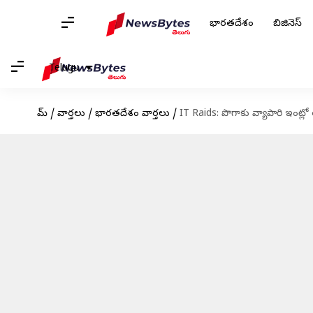
భారతదేశం
బిజినెస్
Telugu
హోమ్
/
వార్తలు
/
భారతదేశం వార్తలు
/
IT Raids: పొగాకు వ్యాపారి ఇంట్లో 