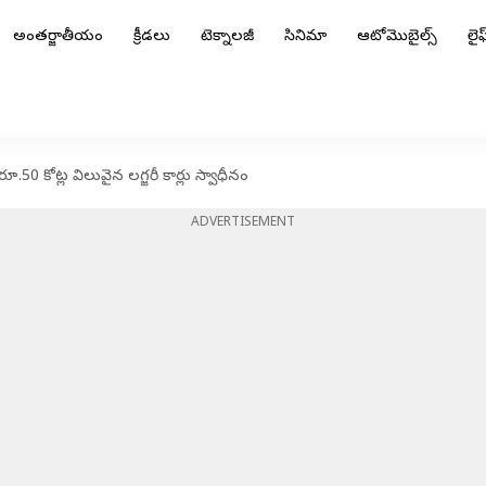
అంతర్జాతీయం
క్రీడలు
టెక్నాలజీ
సినిమా
ఆటోమొబైల్స్
లైఫ్
రూ.50 కోట్ల విలువైన లగ్జరీ కార్లు స్వాధీనం
ADVERTISEMENT