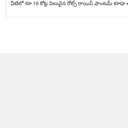
వీటిలో రూ.16 కోట్ల విలువైన రోల్స్ రాయిస్ ఫాంటమ్ కూడా