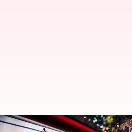
IT Raids: పొగాకు వ్యాపారి ఇంట్లో రూ.50