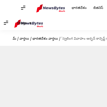
భారతదేశం
బిజినెస్
Telugu
హోమ్
/
వార్తలు
/
భారతదేశం వార్తలు
/
'స్వలింగ వివాహం అర్బన్ కాన్సెప్ట్ 