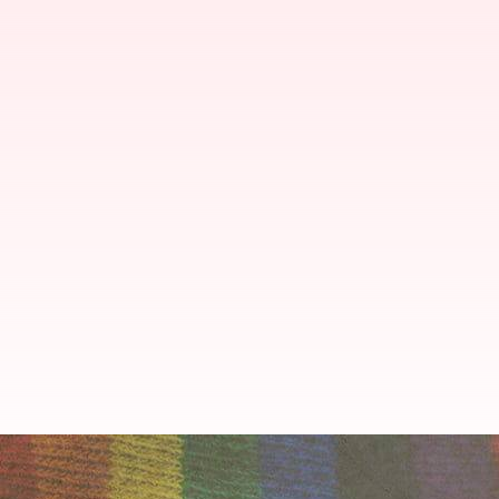
'స్వలింగ వివాహం అర్బన్ కాన్సెప్ట్ కాదు