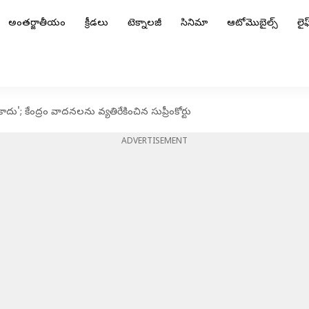
అంతర్జాతీయం
క్రీడలు
టెక్నాలజీ
సినిమా
ఆటోమొబైల్స్
లైఫ్
కాదు'; కేంద్రం వాదనలను వ్యతిరేకించిన సుప్రీంకోర్టు
ADVERTISEMENT