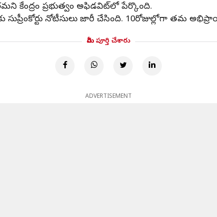
మని కేంద్రం ప్రభుత్వం అఫిడవిట్‌లో పేర్కొంది.
లకు సుప్రీంకోర్టు నోటీసులు జారీ చేసింది. 10రోజుల్లోగా తమ అభి
మీరు పూర్తి చేశారు
ADVERTISEMENT