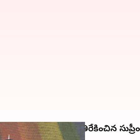
'; కేంద్రం వాదనలను వ్యతిరేకించిన సుప్రీంక