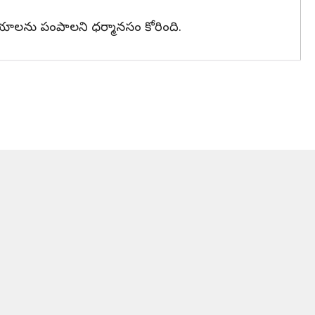
ప్రాయాలను పంపాలని ధర్మానసం కోరింది.