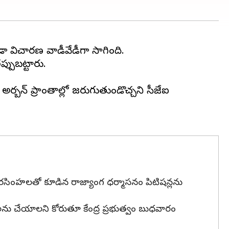
ా విచారణ వాడీవేడీగా సాగింది.
్పుబట్టారు.
ర్బన్ ప్రాంతాల్లో జరుగుతుండొచ్చని సీజేఐ
 పీఎస్‌ నరసింహలతో కూడిన రాజ్యాంగ ధర్మాసనం పిటిషన్లను
ాములను చేయాలని కోరుతూ కేంద్ర ప్రభుత్వం బుధవారం