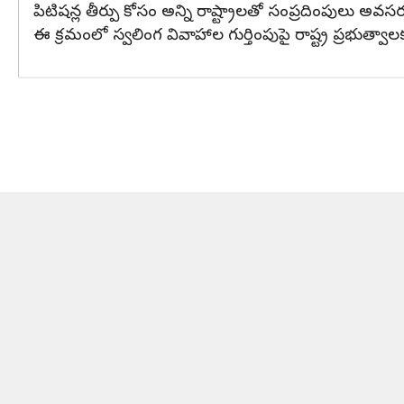
పిటిషన్ల తీర్పు కోసం అన్ని రాష్ట్రాలతో సంప్రదింపులు అవసర
ఈ క్రమంలో స్వలింగ వివాహాల గుర్తింపుపై రాష్ట్ర ప్రభుత్వా