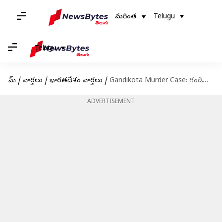
మరింత
Telugu
Telugu
హోమ్
/
వార్తలు
/
భారతదేశం వార్తలు
/
Gandikota Murder Case: గండికోట మైనర్ హత్య కేసులో సంచలన ట్విస్ట్‌.. మూడు నెలలుగా రెక్కీ?
ADVERTISEMENT