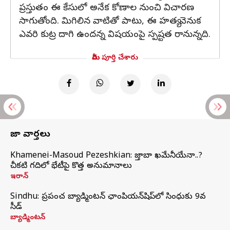
ప్రస్తుతం ఈ కేసులో అనేక కోణాల నుంచి విచారణ
సాగుతోంది. మిగిలిన వాటితో పాటు, ఈ హత్య వెనుక
ఎవరి కుట్ర దాగి ఉందన్న విషయంపై స్పష్టత రానున్నది.
మీరు పూర్తి చేశారు
తాజా వార్తలు
Khamenei-Masoud Pezeshkian: మొజ్తాబా ఖమేనీయేనా..?
చీకటి గదిలో భేటీపై కొత్త అనుమానాలు
ఇరాన్
Sindhu: ప్రపంచ బ్యాడ్మింటన్‌ ఛాంపియన్‌షిప్‌లో సింధుకు 9వ
సీడ్
బ్యాడ్మింటన్