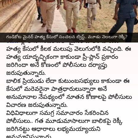
రెక్కీ?
వ్రాసిన వారు
Jul 20, 2025
12:01 pm
Jayachandra Akuri
ఈ వార్తాకథనం ఏంటి
గండికోట మైనర్ హత్య కేసులో సంచలన ట్విస్ట్‌.. మూడు నెలలుగా రెక్కీ?
కడప
జిల్లాలోని గండికోటలో మైనర్ బాలిక దారుణ
హత్య కేసులో కీలక మలుపు వెలుగులోకి వచ్చింది. ఈ
హత్య యాదృచ్ఛికంగా కాకుండా ప్రీ-ప్లాన్ ప్రకారం
జరిగిందా అనే కోణంలో పోలీసులు దర్యాప్తు
జరుపుతున్నారు.
బాలిక ప్రియుడు లేదా కుటుంబసభ్యులు కాకుండా ఈ
కేసులో మరెవరైనా పాత్రధారులున్నారా అనే
అనుమానాల నేపథ్యంలో నూతన కోణాలపై పోలీసులు
విచారణ జరుపుతున్నారు.
విధివిధాలుగా సమగ్ర సమాచారం సేకరించిన
పోలీసులు.. గత మూడుమాసాలుగా బాలికపై రెక్కీ
జరిగినట్టు ఆధారాలు లభ్యమయ్యాయని
అనుమానిస్తున్నారు.