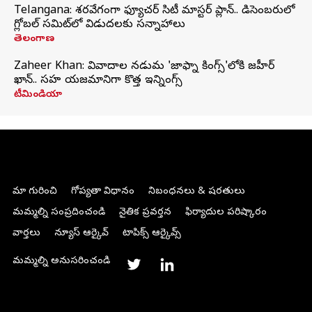
Telangana: శరవేగంగా ఫ్యూచర్ సిటీ మాస్టర్ ప్లాన్.. డిసెంబరులో
గ్లోబల్‌ సమిట్‌లో విడుదలకు సన్నాహాలు
తెలంగాణ
Zaheer Khan: వివాదాల నడుమ 'జాఫ్నా కింగ్స్'లోకి జహీర్
ఖాన్.. సహ యజమానిగా కొత్త ఇన్నింగ్స్
టీమిండియా
మా గురించి
గోప్యతా విధానం
నిబంధనలు & షరతులు
మమ్మల్ని సంప్రదించండి
నైతిక ప్రవర్తన
ఫిర్యాదుల పరిష్కారం
వార్తలు
న్యూస్ ఆర్కైవ్
టాపిక్స్ ఆర్కైవ్స్
మమ్మల్ని అనుసరించండి