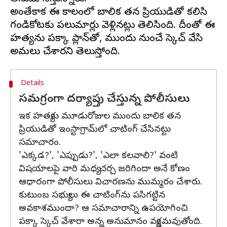
అంతేకాక ఈ కాలంలో బాలిక తన ప్రియుడితో కలిసి
గండికోటకు పలుమార్లు వెళ్లినట్లు తెలిసింది. దీంతో ఈ
హత్యను పక్కా ప్లాన్‌తో, ముందు నుంచే స్కెచ్ వేసి
Details
సమగ్రంగా దర్యాప్తు చేస్తున్న పోలీసులు
ఇక హత్యకు మూడురోజుల ముందు బాలిక తన
ప్రియుడితో ఇంస్టాగ్రామ్‌లో చాటింగ్ చేసినట్టు
సమాచారం.
'ఎక్కడ?', 'ఎప్పుడు?', 'ఎలా కలవాలి?' వంటి
విషయాలపై వారి మధ్య చర్చ జరిగిందా అనే కోణం
ఆధారంగా పోలీసులు విచారణను ముమ్మరం చేశారు.
కుటుంబ సభ్యులు ఈ చాటింగ్‌ను పసిగట్టిన
అవకాశముందా? ఆ సమాచారాన్ని ఉపయోగించి
పక్కా స్కెచ్ వేశారా అన్న అనుమానం వ్యక్తమవుతోంది.