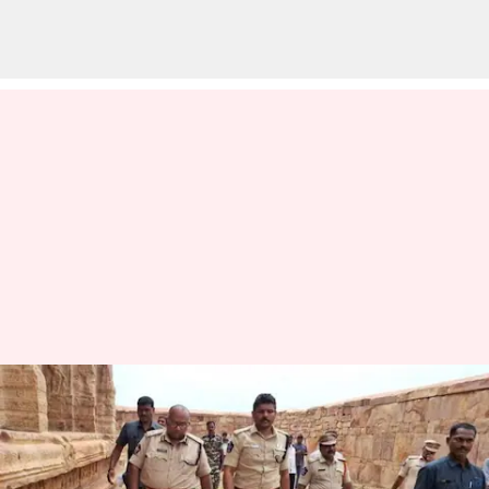
Gandikota Murder Case:
గండికోట మైనర్ హత్య కేసులో
సంచలన ట్విస్ట్‌.. మూడు నెలలుగా