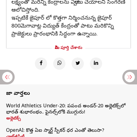
లక్ష్యంతో మరిన్ని కేంద్రాలను ఏర్పాటు చేయాలని సింగరేణి
ఆలోచిస్తోంది.
ఇప్పటికే జైపూర్ లో కొత్తగా నిర్మించనున్న జైపూర్
800మెగావాట్ల విద్యుత్ కేంద్రంతో పాటు మరికొన్ని
ప్రాజెక్టులు ప్రారంభానికి సిద్ధంగా ఉన్నాయి.
మీరు పూర్తి చేశారు
తాజా వార్తలు
World Athletics Under-20: ప్రపంచ అండర్-20 అథ్లెటిక్స్‌లో
భారత్‌ శుభారంభం.. ఫైనల్స్‌లోకి ముగ్గురు!
అథ్లెటిక్స్
OpenAI: కొత్త ఏఐ స్మార్ట్ స్పీకర్ ధర ఎంతో తెలుసా?