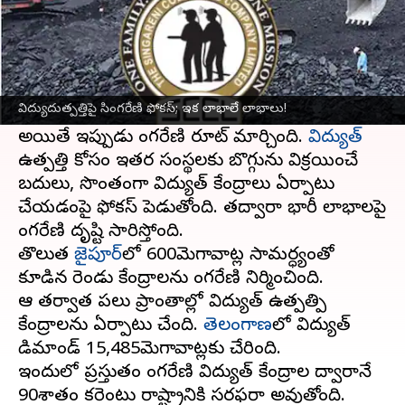
ఈ వార్తాకథనం ఏంటి
సింగరేణి అనేగానే మనకు గుర్తుకొచ్చేది బొగ్గు. గనుల్లో
వెలికి తీసిన బొగ్గును పరిశ్రమలు, విద్యుత్ సంస్థలకు
విద్యుదుత్పత్తిపై సింగరేణి ఫోకస్; ఇక లాభాలే లాభాలు!
విక్రయించడం ఆనవాయితీగా వస్తోంది.
అయితే ఇప్పుడు సింగరేణి రూట్ మార్చింది.
విద్యుత్
ఉత్పత్తి కోసం ఇతర సంస్థలకు బొగ్గును విక్రయించే
బదులు, సొంతంగా విద్యుత్ కేంద్రాలు ఏర్పాటు
చేయడంపై ఫోకస్ పెడుతోంది. తద్వారా భారీ లాభాలపై
సింగరేణి దృష్టి సారిస్తోంది.
తొలుత
జైపూర్‌
లో 600మెగావాట్ల సామర్ధ్యంతో
కూడిన రెండు కేంద్రాలను సింగరేణి నిర్మించింది.
ఆ తర్వాత పలు ప్రాంతాల్లో విద్యుత్ ఉత్పత్పి
కేంద్రాలను ఏర్పాటు చేసింది.
తెలంగాణ
లో విద్యుత్
డిమాండ్ 15,485మెగావాట్లకు చేరింది.
ఇందులో ప్రస్తుతం సింగరేణి విద్యుత్ కేంద్రాల ద్వారానే
90శాతం కరెంటు రాష్ట్రానికి సరఫరా అవుతోంది.