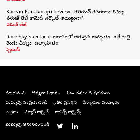
చాట్‌జీపీటీ
Korean Kanakaraju Review : కొరియన్ కనకరాజు రివ్యూ..
వరుణ్ తేజ్ కామెడీ వర్కౌట్ అయ్యిందా?
వరుణ్ తేజ్
Rare Sky Spectacle: ఆకాశంలో అరుదైన అద్భుతం.. ఒకే రాత్రి
రెండు చీకట్లు, ఉల్కాపాతం
స్పెయిన్
మా గురించి
గోప్యతా విధానం
నిబంధనలు & షరతులు
మమ్మల్ని సంప్రదించండి
నైతిక ప్రవర్తన
ఫిర్యాదుల పరిష్కారం
వార్తలు
న్యూస్ ఆర్కైవ్
టాపిక్స్ ఆర్కైవ్స్
మమ్మల్ని అనుసరించండి