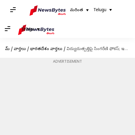
మరింత
Telugu
Telugu
హోమ్
/
వార్తలు
/
భారతదేశం వార్తలు
/
విద్యుదుత్పత్తిపై సింగరేణి ఫోకస్; ఇక లాభాలే లాభాలు!
ADVERTISEMENT