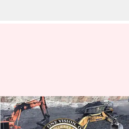
విద్యుదుత్పత్తిపై సింగరేణి ఫోకస్; ఇక
లాభాలే లాభాలు!
వ్రాసిన వారు
May 22, 2023
02:20 pm
Stalin