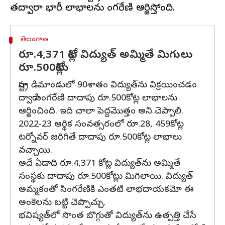
తెలంగాణ
రూ.4,371 కోట్ల విద్యుత్‌ అమ్మితే మిగులు
రూ.500కోట్లు
రాష్ట్ర డిమాండులో 90శాతం విద్యుత్‌ను విక్రయించడం
ద్వారా సింగరేణి దాదాపు రూ.500కోట్ల లాభాలను
ఆర్జించింది. ఇది చాలా పెద్దమొత్తం అని చెప్పాలి.
2022-23 ఆర్థిక సంవత్సరంలో రూ.28, 459కోట్ల
టర్నోవర్ జరిగితే దాదాపు రూ.500కోట్ల లాభాలు
వచ్చాయి.
అదే ఏడాది రూ.4,371 కోట్ల విద్యుత్‌ను అమ్మితే
సంస్థకు దాదాపు రూ.500కోట్లు మిగిలాయి. విద్యుత్
అమ్మకంతో సింగరేణికి ఎంతటి లాభదాయకమో ఈ
అంకెలను బట్టి చెప్పొచ్చు.
భవిష్యత్‌లో సొంత బొగ్గుతో విద్యుత్‌ను ఉత్పత్తి చేసే