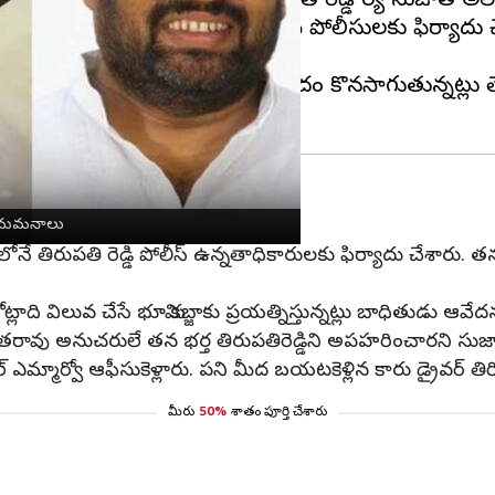
ర్త కిడ్నాపయ్యారని తిరుపతి రెడ్డి భార్య సుజాత అల్
క్తులు ఆయన్ను అపహరించారని ఆమె పోలీసులకు ఫిర్యాదు చ
లిసి నివాసం ఉంటున్నారు.
ొంతమందికి గత కొంతకాలంగా భూవివాదం కొనసాగుతున్నట్లు 
ి రెడ్డి ఆందోళన
నే అనుమనాలు
ోనే తిరుపతి రెడ్డి పోలీస్ ఉన్నతాధికారులకు ఫిర్యాదు చేశారు. తనక
.
్లాది విలువ చేసే భూమి కబ్జాకు ప్రయత్నిస్తున్నట్లు బాధితుడు ఆవేదన
తరావు అనుచరులే తన భర్త తిరుపతిరెడ్డిని అపహరించారని సుజాత
ల్ ఎమ్మార్వో ఆఫీసుకెళ్లారు. పని మీద బయటకెళ్లిన కారు డ్రైవర్ త
మీరు
50%
శాతం పూర్తి చేశారు