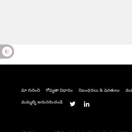
మా గురించి
గోప్యతా విధానం
నిబంధనలు & షరతులు
మమ్
మమ్మల్ని అనుసరించండి