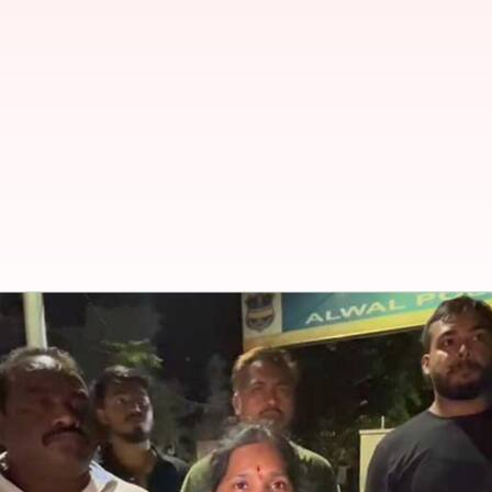
హైదరాబాద్‌లో బీజేపీ స్టేట్ లీడర్ ముక్
వ్రాసిన వారు
Jul 14, 2023
04:07 pm
TEJAVYAS BESTHA
ఈ వార్తాకథనం ఏంటి
భారతీయ జనతా పార్టీ
రాష్ట్ర కమిటీ సభ్యుడు ముక్కెర తిరు