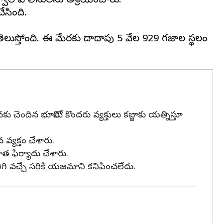
వాల్ పోలీసులను ఆశ్రయించారు.
ేసింది.
తెలుస్తోంది. ఈ మేరకు దాదాపు 5 వేల 929 గజాల స్థలం
ు చెందిన భూమిలో కొందరు వ్యక్తులు కబ్జాకు యత్నిస్తూ
 వ్యక్తం చేశారు.
 ఫిర్యాదు చేశారు.
ిరిగి వచ్చే సరికి యజమాని కనిపించలేదు.