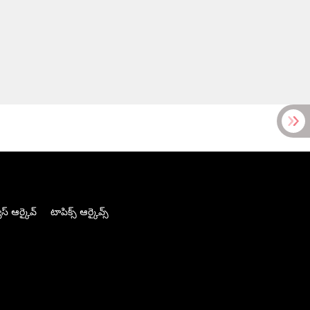
స్ ఆర్కైవ్
టాపిక్స్ ఆర్కైవ్స్