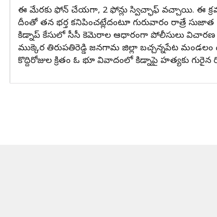
ఈ మేరకు ఫోన్ చేయగా, 2 ఫోన్లు స్విచ్ఛాఫ్‌ వచ్చాయి. ఈ క
దీంతో తన భర్త కనిపించట్లేదంటూ గురువారం రాత్రే సుజాత
కిడ్నాప్ కేసులో సీసీ కెమెరాల ఆధారంగా పోలీసులు విచారణ కొ
ముక్కెర తిరుపతిరెడ్డి జనగామ జిల్లా బచ్చన్నపేట మండలం దు
కొద్దిరోజుల క్రితం ఓ భూ వివాదంలో కిడ్నాపై హత్యకు గురై