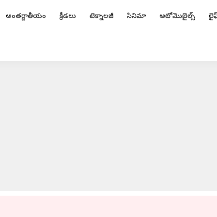
అంతర్జాతీయం
క్రీడలు
టెక్నాలజీ
సినిమా
ఆటోమొబైల్స్
లైఫ్
 ముక్కెర తిరుపతి రెడ్డి కిడ్నాప్.. ఎమ్మెల్యే సహా అనుచరులపై అనుమనాలు
ADVERTISEMENT