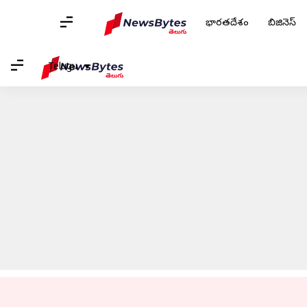
భారతదేశం
బిజినెస్
హోమ్
/
వార్తలు
/
భారతదేశం వార్తలు
/
హైదరాబాద్‌లో బీజేపీ స్టేట్ లీడర్
Telugu