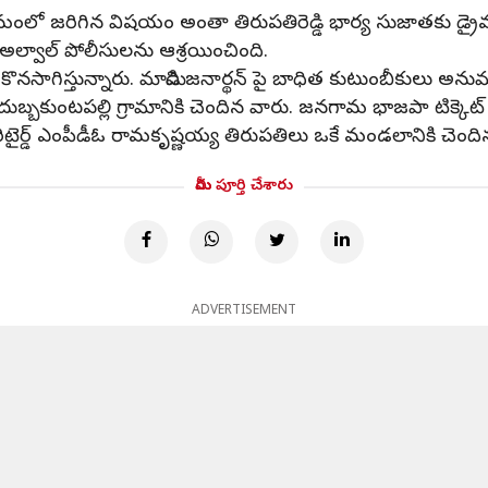
్రమంలో జరిగిన విషయం అంతా తిరుపతిరెడ్డి భార్య సుజాతకు డ్రైవ
 అల్వాల్ పోలీసులను ఆశ్రయించింది.
నసాగిస్తున్నారు. మామిడి జనార్థన్ పై బాధిత కుటుంబీకులు అనుమాన
బ్బకుంటపల్లి గ్రామానికి చెందిన వారు. జనగామ భాజపా టిక్కెట్ న
న రిటైర్డ్ ఎంపీడీఓ రామకృష్ణయ్య తిరుపతిలు ఒకే మండలానికి చె
మీరు పూర్తి చేశారు
ADVERTISEMENT