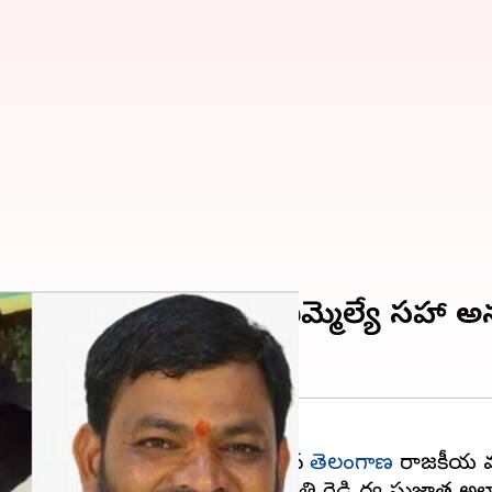
కెర తిరుపతి రెడ్డి కిడ్నాప్.. ఎమ్మెల్య
పతి రెడ్డి కిడ్నాప్‌కు గురైన సంఘటన
తెలంగాణ
రాజకీయ వర్