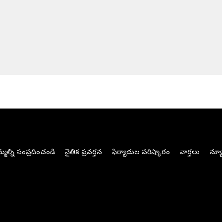
మల్ని సంప్రదించండి
నైతిక ప్రవర్తన
ఫిర్యాదుల పరిష్కారం
వార్తలు
న్యూ