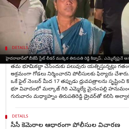
ఈ మేరకు గురువారం మధ్యాహ్నం 12 గంటల సమయంలో తన భ
అల్వాల్ తహసీల్దార్ కార్యాలయం వద్ద కొంత మంది వ్య
నగరంలోని కుషాయిగూడలో తిరుపతిరెడ్డి కుటుంబంతో క
అల్వాల్ పాకాలకుంట పరిధిలో తిరుపతి రెడ్డికి మరి క
DETAILS
17 తప్పుడు ధ్రువపత్రాలను సృష్టించారని తిరుపత
హైదరాబాద్‌లో బీజేపీ స్టేట్ లీడర్ ముక్కెర తిరుపతి రెడ్డి కిడ్నాప్.. ఎమ్మెల్యేపై
తమ భూమిని కబ్జా చేసేందుకు పలువురు యత్నిస్తున్నట్లు గతంల
అక్రమంగా గోడలు నిర్మించారని పోలీసులకు ఫిర్యాదు చేశారు
ఒకే ఫైల్ నెంబర్ మీద 17 తప్పుడు ధ్రువపత్రాలను సృష్టించి కోట
భూ వివాదంలో మల్కాజ్ గిరి ఎమ్మెల్యే మైనంపల్లి హనుమం
గురువారం మధ్యాహ్నం తిరుపతిరెడ్డి డ్రైవర్‌తో కలిసి అల్వా
DETAILS
సీసీ కెమెరాల ఆధారంగా పోలీసుల విచారణ