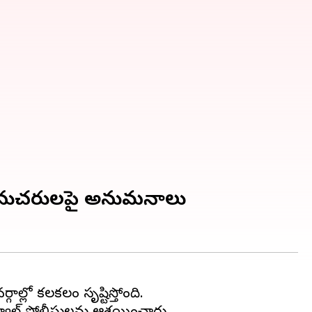
ే సహా అనుచరులపై అనుమనాలు
గాల్లో కలకలం సృష్టిస్తోంది.