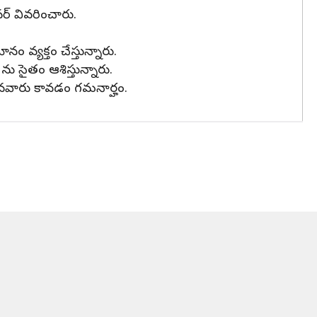
ర్ వివరించారు.
ం వ్యక్తం చేస్తున్నారు.
ు సైతం ఆశిస్తున్నారు.
ందినవారు కావడం గమనార్హం.