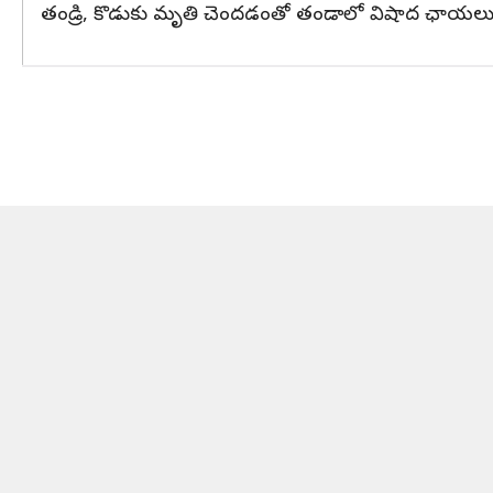
తండ్రి, కొడుకు మృతి చెందడంతో తండాలో విషాద ఛాయలు అలు