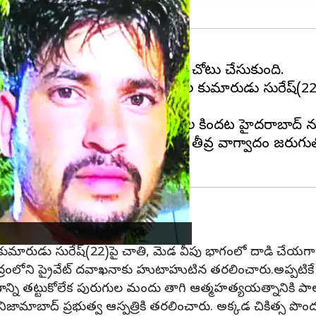
న వసంతరావు -సరస్వతి దంపతుల కుమారుడు సురేష్(22) ఐదు నె
్తూ జీవినం సాగిస్తున్నాడు. రెండు రోజుల కిందట హైదరాబాద్ న
రస్వతితో తండ్రి వసంతరావు మధ్య తీవ్ర వాగ్వాదం జరుగుతో
కుమారుడు సురేష్(22)పై చాతి, మెడ వీపు భాగంలో దాడి చేయగా సురే
ని ప్రైవేట్ దవాఖనాకు హుటాహుటిన తరలించారు.అప్పటికే సురేష్ 
ని తట్టుకోలేక పురుగుల మందు తాగి ఆత్మహత్యయత్నానికి పాల్ప
ిజామాబాద్ ప్రభుత్వ ఆస్పత్రికి తరలించారు. అక్కడ చికిత్స ప