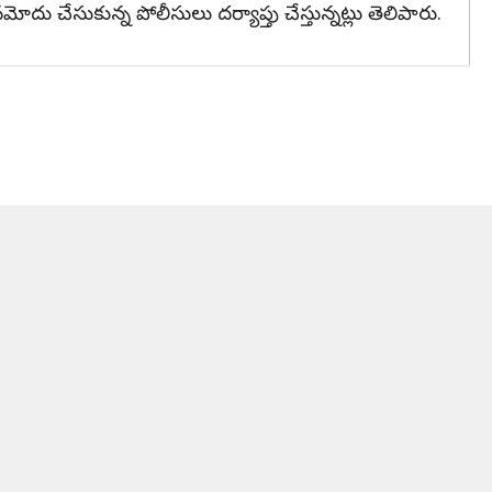
ేసుకున్న పోలీసులు దర్యాప్తు చేస్తున్నట్లు తెలిపారు.