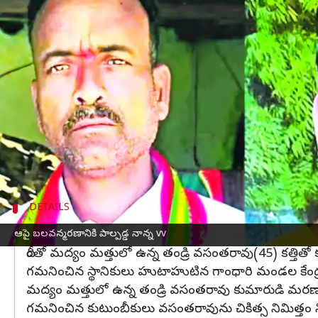
వ్రాసిన వారు
Dec 22, 2023
12:56 pm
TEJAVYAS BESTHA
ఈ వార్తాకథనం ఏంటి
కామారెడ్డి
జిల్లా గాంధారి మండలం గుజ్జుల్ తండాకి చెంది
వచ్చాడు.
అప్పట్నుంచి
హైదరాబాద్
'కు వచ్చి ప్రైవేట్ ఉద్యోగం చేస
గల్ఫ్'లో ఉన్నప్పుడు డబ్బులు పంపిన విషయంలో తల్లి స
DETAILS
కుమారుడి మృతి తట్టుకోలేక తండ్రి బలవన్మరణం
ఆపై బలవన్మరణానికి పాల్పడ్డ నాన్న vv
దీంతో మద్యం మత్తులో ఉన్న తండ్రి వసంతరావు(45) కత్తితో 
గమనించిన స్థానికులు హుటాహుటిన గాంధారి మండల కేంద్రంలో
మద్యం మత్తులో ఉన్న తండ్రి వసంతరావు కుమారుడి మరణాన్
గమనించిన కుటుంబీకులు వసంతరావును చికిత్స నిమిత్తం న