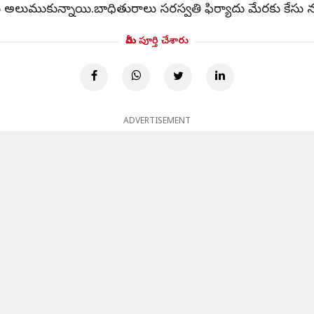
ముకున్నాయి.బాధితురాలు సరస్వతి ఫిర్యాదు మేరకు కేసు నమోదు చ
మీరు పూర్తి చేశారు
ADVERTISEMENT