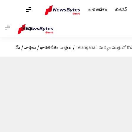
భారతదేశం
బిజినెస్
Telugu
హోమ్
/
వార్తలు
/
భారతదేశం వార్తలు
/
Telangana : మద్యం మత్తులో కొడ