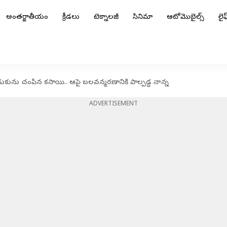
అంతర్జాతీయం
క్రీడలు
టెక్నాలజీ
సినిమా
ఆటోమొబైల్స్
లైఫ్
ుకును చంపిన కసాయి.. ఆపై బలవన్మరణానికి పాల్పడ్డ నాన్న
ADVERTISEMENT