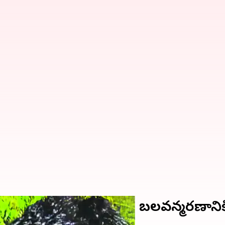
ను చంపిన కసాయి.. ఆపై బలవన్మరణానికి 