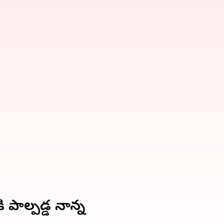
పాల్పడ్డ నాన్న