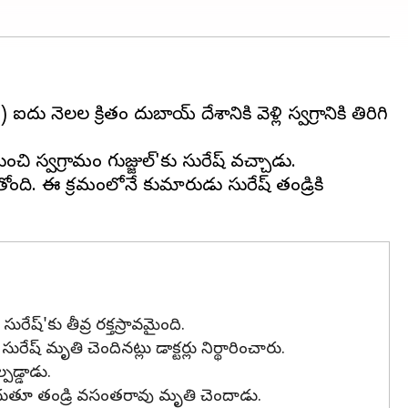
లల క్రితం దుబాయ్ దేశానికి వెళ్లి స్వగ్రానికి తిరిగి
ుంచి స్వగ్రామం గుజ్జుల్'కు సురేష్ వచ్చాడు.
ంది. ఈ క్రమంలోనే కుమారుడు సురేష్ తండ్రికి
ష్'కు తీవ్ర రక్తస్రావమైంది.
మృతి చెందినట్లు డాక్టర్లు నిర్థారించారు.
డ్డాడు.
ొందుతూ తండ్రి వసంతరావు మృతి చెందాడు.