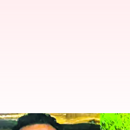
Telangana : మద్యం మత్తులో కొడుకు