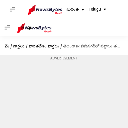
మరింత
Telugu
Telugu
హోమ్
/
వార్తలు
/
భారతదేశం వార్తలు
/
తెలంగాణ: బీబీనగర్‌లో పట్టాలు తప్పిన గోదావరి ఎక్స్‌ప్రెస్
ADVERTISEMENT