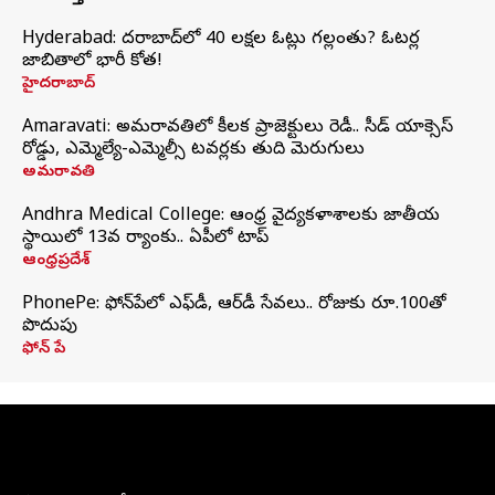
Hyderabad: హైదరాబాద్‌లో 40 లక్షల ఓట్లు గల్లంతు? ఓటర్ల
జాబితాలో భారీ కోత!
హైదరాబాద్
Amaravati: అమరావతిలో కీలక ప్రాజెక్టులు రెడీ.. సీడ్‌ యాక్సెస్‌
రోడ్డు, ఎమ్మెల్యే-ఎమ్మెల్సీ టవర్లకు తుది మెరుగులు
అమరావతి
Andhra Medical College: ఆంధ్ర వైద్యకళాశాలకు జాతీయ
స్థాయిలో 13వ ర్యాంకు.. ఏపీలో టాప్
ఆంధ్రప్రదేశ్
PhonePe: ఫోన్‌పేలో ఎఫ్‌డీ, ఆర్‌డీ సేవలు.. రోజుకు రూ.100తో
పొదుపు
ఫోన్‌ పే