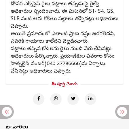
గోదావరి ఎక్స్‌ప్రెస్ రైలు పట్టాలు తప్పడంపై రైల్వే
అధికారుల స్పందించారు. ఈ ఘటనలో S1- S4, GS,
SLR వంటి ఆరు కోచ్‌లు పట్టాలు తప్పినట్లు అధికారులు
చెప్పారు.
అయితే ప్రమాదంలో ఎలాంటి ప్రాణ నష్టం జరగలేదని,
ఎవరికి గాయాలు కాలేదని వెల్లడించారు.
పట్టాలు తప్పిన కోచ్‌లను రైలు నుంచి వేరు చేసినట్లు
అధికారులు పేర్కొన్నారు. ప్రయాణికుల వివరాల కోసం
హెల్ప్‌లైన్ నంబర్‌(040 27786666)ను ఏర్పాటు
చేసినట్లు అధికారులు చెప్పారు.
మీరు పూర్తి చేశారు
తాజా వార్తలు