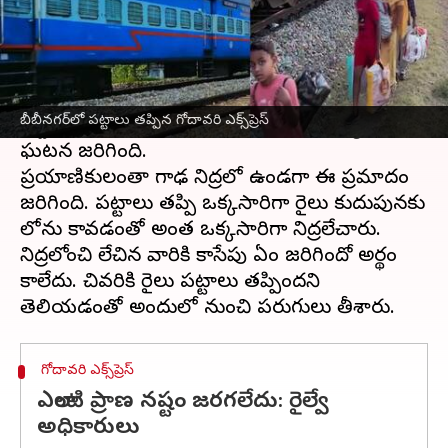
ఈ వార్తాకథనం ఏంటి
విశాఖపట్నం
నుంచి
సికింద్రాబాద్‌
కు బయలుదేరిన రైలు
నెం.12727
గోదావరి ఎక్స్‌ప్రెస్
బుధవారం ఉదయం
బీబీనగర్‌లో పట్టాలు తప్పిన గోదావరి ఎక్స్‌ప్రెస్
పట్టాలు తప్పింది. బీబీనగర్- ఘట్‌కేసర్ మధ్య ఈ
ఘటన జరిగింది.
ప్రయాణికులంతా గాఢ నిద్రలో ఉండగా ఈ ప్రమాదం
జరిగింది. పట్టాలు తప్పి ఒక్కసారిగా రైలు కుదుపునకు
లోను కావడంతో అంత ఒక్కసారిగా నిద్రలేచారు.
నిద్రలోంచి లేచిన వారికి కాసేపు ఏం జరిగిందో అర్థం
కాలేదు. చివరికి రైలు పట్టాలు తప్పిందని
గోదావరి ఎక్స్‌ప్రెస్
ఎలాంటి ప్రాణ నష్టం జరగలేదు: రైల్వే
అధికారులు