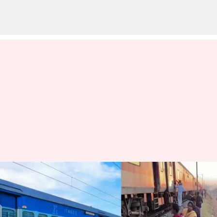
తెలంగాణ: బీబీనగర్‌లో పట్టాలు
తప్పిన గోదావరి ఎక్స్‌ప్రెస్
వ్రాసిన వారు
Feb 15, 2023
09:31 am
Stalin