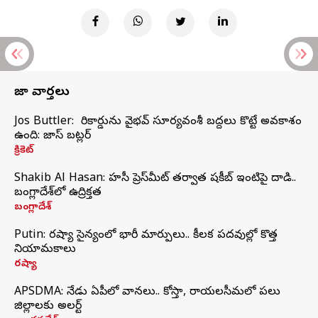
తాజా వార్తలు
Jos Buttler: నా రికార్డును వైభవ్ సూర్యవంశీ బద్దలు కొట్టే అవకాశం
ఉంది: జాస్ బట్లర్
క్రికెట్
Shakib Al Hasan: హసీనా ప్రెస్‌మీట్‌ తర్వాత షకీబ్‌ ఇంటిపై దాడి..
బంగ్లాదేశ్‌లో ఉద్రిక్తత
బంగ్లాదేశ్
Putin: రష్యా సైన్యంలో భారీ మార్పులు.. కీలక పదవుల్లో కొత్త
నియామకాలు
రష్యా
APSDMA: నేడు ఏపీలో వానలు.. కోస్తా, రాయలసీమలో పలు
జిల్లాలకు అలర్ట్