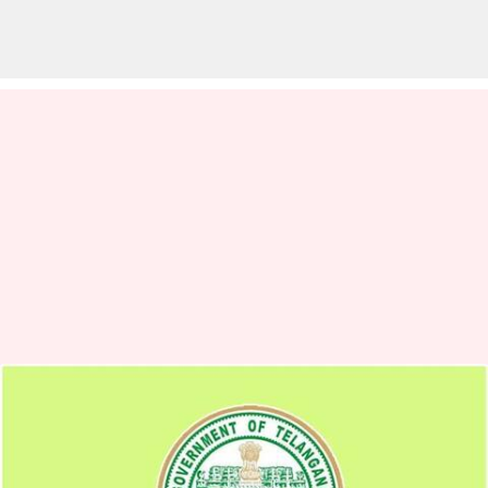
Warangal: హన్మకొండ, వరంగల్,
కాజీపేట ట్రై సిటీ ల అభివృద్ధికి కీలక
నిర్ణయాలు.. రూ. 4962.47 కోట్లు