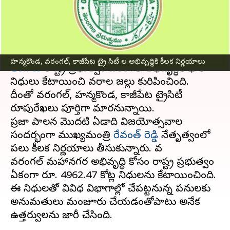
కేటాయింపు..
వ్రాసిన వారు
Nov 19, 2024
09:34 am
Sirish Praharaju
ఈ వార్తాకథనం ఏంటి
హన్మకొండ, వరంగల్, కాజీపేట ట్రై సిటీ ల అభివృద్ధికి కీలక నిర్ణయాలు
తెలంగాణ
రాష్ట్ర ప్రభుత్వం వరంగల్ అభివృద్ధికి భారీ
నిధులు కేటాయించి వరాల జల్లు కురిపించింది.
దీంతో వరంగల్, హన్మకొండ, కాజీపేట ట్రైసిటీ
రూపురేఖలు పూర్తిగా మారనున్నాయి.
ప్రజా పాలన మొదటి ఏడాది విజయోత్సవాల
సందర్భంగా ముఖ్యమంత్రి
రేవంత్ రెడ్డి
నేతృత్వంలో
పలు కీలక నిర్ణయాలు తీసుకున్నారు. వ
వరంగల్ మహానగర అభివృద్ధి కోసం రాష్ట్ర ప్రభుత్వం
ఏకంగా రూ. 4962.47 కోట్ల నిధులను కేటాయించింది.
ఈ నిధులతో వివిధ విభాగాల్లో చేపట్టనున్న పనులకు
అనుమతులు మంజూరు చేయడంతోపాటు అనేక