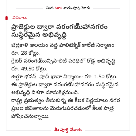
మీరు
50%
శాతం పూర్తి చేశారు
వివరాలు
ప్రాజెక్టుల ద్వారా వరంగల్ మహానగరం
సుస్థిరమైన అభివృద్ధి
భద్రకాళి ఆలయం వద్ద పాలిటెక్నిక్ కాలేజీ నిర్మాణం:
రూ. 28 కోట్లు.
గ్రేటర్ వరంగల్ మున్సిపాలిటీ పరిధిలో రోడ్ల అభివృద్ధి:
రూ. 49.50 కోట్లు.
ఉర్దూ భవన్, షాదీ ఖానా నిర్మాణం: రూ. 1.50 కోట్లు.
ఈ ప్రాజెక్టుల ద్వారా వరంగల్ మహానగరం సుస్థిరమైన
అభివృద్ధి దిశగా దూసుకెళ్లనుంది.
రాష్ట్ర ప్రభుత్వం తీసుకున్న ఈ కీలక నిర్ణయాలు నగర
ప్రజల జీవితాలను మెరుగుపరచడంలో కీలక పాత్ర
పోషించనున్నాయి.
మీరు పూర్తి చేశారు