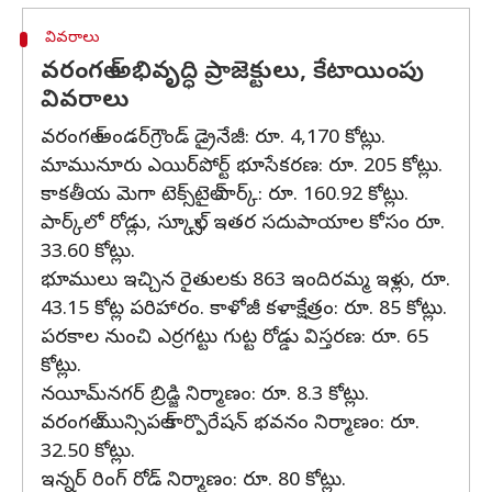
వివరాలు
వరంగల్ అభివృద్ధి ప్రాజెక్టులు, కేటాయింపు
వివరాలు
వరంగల్ అండర్‌గ్రౌండ్ డ్రైనేజీ: రూ. 4,170 కోట్లు.
మామునూరు ఎయిర్‌పోర్ట్ భూసేకరణ: రూ. 205 కోట్లు.
కాకతీయ మెగా టెక్స్‌టైల్ పార్క్: రూ. 160.92 కోట్లు.
పార్క్‌లో రోడ్లు, స్కూల్స్, ఇతర సదుపాయాల కోసం రూ.
33.60 కోట్లు.
భూములు ఇచ్చిన రైతులకు 863 ఇందిరమ్మ ఇళ్లు, రూ.
43.15 కోట్ల పరిహారం. కాళోజీ కళాక్షేత్రం: రూ. 85 కోట్లు.
పరకాల నుంచి ఎర్రగట్టు గుట్ట రోడ్డు విస్తరణ: రూ. 65
కోట్లు.
నయీమ్‌నగర్ బ్రిడ్జి నిర్మాణం: రూ. 8.3 కోట్లు.
వరంగల్ మున్సిపల్ కార్పొరేషన్ భవనం నిర్మాణం: రూ.
32.50 కోట్లు.
ఇన్నర్ రింగ్ రోడ్ నిర్మాణం: రూ. 80 కోట్లు.