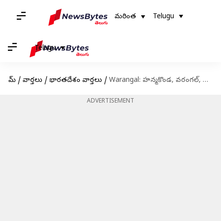
మరింత
Telugu
Telugu
హోమ్
/
వార్తలు
/
భారతదేశం వార్తలు
/
Warangal: హన్మకొండ, వరంగల్, కాజీపేట ట్రై సిటీ ల అభివృద్ధికి కీలక నిర్ణయాలు.. రూ. 4962.47 కోట్లు కేటాయింపు..
ADVERTISEMENT