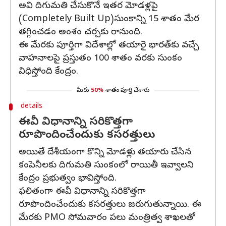
అవి దిగుమతి చేసుకొనే ఇతర మోడళ్లపై
(Completely Built Up)సుంకాన్ని 15 శాతం మేర
తగ్గించడం అంశం చర్చకు రానుంది.
ఈ మేరకు పూర్తిగా విదేశాల్లో తయారై భారత్‌కు వచ్చే
వాహనాలపై ప్రస్తుతం 100 శాతం వరకు సుంకం
విధిస్తోంది కేంద్రం.
మీరు
50%
శాతం పూర్తి చేశారు
details
ఈవీ విధానాన్ని సరికొత్తగా
రూపొందించేందుకు కసరత్తులు
అయితే దేశీయంగా కొన్ని మోడళ్లు తయారు చేసిన
కంపెనీలకు దిగుమతి సుంకంలో రాయితీ ఇవ్వాలని
కేంద్రం ప్రభుత్వం భావిస్తోంది.
ఫలితంగా ఈవీ విధానాన్ని సరికొత్తగా
రూపొందించేందుకు కసరత్తులు జరుగుతున్నాయి. ఈ
మేరకు PMO సోమవారం పలు మంత్రిత్వ శాఖలతో