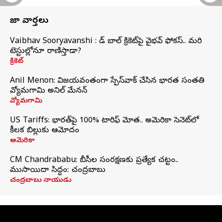
తాజా వార్తలు
Vaibhav Sooryavanshi : రెడ్ బాల్ క్రికెట్‌పై వైభవ్ ఫోకస్.. మరి
టెస్టుల్లోనూ రాణిస్తాడా?
క్రికెట్
Anil Menon: విజయవంతంగా స్పేస్‌వాక్‌ చేసిన భారత సంతతి
వ్యోమగామి అనిల్‌ మేనన్
వ్యోమగామి
US Tariffs: భారత్‌పై 100% టారిఫ్‌ మోత.. అమెరికా సెనెట్‌లో
కీలక బిల్లుకు ఆమోదం
అమెరికా
CM Chandrababu: బీసీల సంరక్షణకు ప్రత్యేక చట్టం..
ముసాయిదా సిద్ధం: చంద్రబాబు
చంద్రబాబు నాయుడు