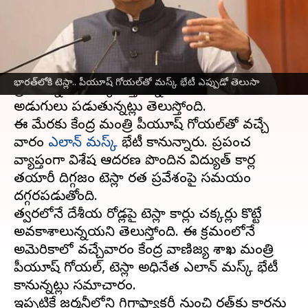
వ్రాసిన వారు
Nov 09, 2023
01:46 pm
TEJAVYAS BESTHA
ఈ వార్తాకథనం ఏంటి
భారతదేశం
లోకి ప్రవేశించేందుకు టెస్లా చేస్తున్న
భారత్‎లోకి టెస్లా.. పీయూష్‌ గోయల్‌తో మస్క్‌ భేటీ ఎప్పుడో తెలుసా
ప్రయత్నాలు కొలిక్కి వస్తున్నాయి. తాజాగా భారత్‌ దిశగా
అడుగులు పడుతున్నట్లు తెలుస్తోంది.
ఈ మేరకు కేంద్ర మంత్రి పీయూష్‌ గోయల్‌తో వచ్చే
వారం
ఎలాన్ మస్క్‌
భేటీ కానున్నారు. ప్రపంచ
వ్యాప్తంగా విశేష ఆదరణ పొందిన విద్యుత్‌ కార్ల
తయారీ దిగ్గజం టెస్లా భారత ప్రవేశంపై సమయం
దగ్గరపడుతోంది.
త్వరలోనే దేశీయ రోడ్లపై టెస్లా కార్లు చక్కర్లు కొట్టే
అవకాశాలున్నయని తెలుస్తోంది. ఈ క్రమంలోనే
అమెరికాలో వచ్చేవారం కేంద్ర వాణిజ్య శాఖ మంత్రి
పీయూష్‌ గోయల్‌, టెస్లా అధినేత ఎలాన్‌ మస్క్‌ భేటీ
కానున్నట్లు సమాచారం.
ఇప్పటికే జర్మనీలోని గిగాఫ్యాక్టరీ నుంచి భారత్‌కు కార్లను