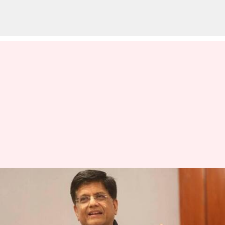
Tesla : భారత్‎లోకి టెస్లా.. పీయూష్‌
గోయల్‌తో మస్క్‌ భేటీ ఎప్పుడో
తెలుసా