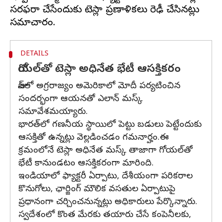
సరఫరా చేసేందుకు టెస్లా ప్రణాళికలు రెఢీ చేసినట్లు
DETAILS
గోయల్‌తో టెస్లా అధినేత భేటీ ఆసక్తికరం
జూన్‌లో అగ్రరాజ్యం అమెరికాలో మోదీ పర్యటించిన
సందర్భంగా ఆయనతో ఎలాన్‌ మస్క్‌
సమావేశమయ్యారు.
భారత్‌లో గణనీయ స్థాయిలో పెట్టు బడులు పెట్టేందుకు
ఆసక్తితో ఉన్నట్లు వెల్లడించడం గమనార్హం.ఈ
క్రమంలోనే టెస్లా అధినేత మస్క్‌ తాజాగా గోయల్‌తో
భేటీ కానుండటం ఆసక్తికరంగా మారింది.
ఇండియాలో ఫ్యాక్టరీ ఏర్పాటు, దేశీయంగా పరికరాల
కొనుగోలు, ఛార్జింగ్‌ మౌలిక వసతుల ఏర్పాటుపై
ప్రధానంగా చర్చించనున్నట్లు అధికారులు పేర్కొన్నారు.
స్వదేశంలో కొంత మేరకు తయారు చేసే కంపెనీలకు,