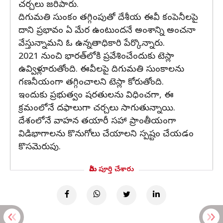
చర్చలు జరిపారు.
దిగుమతి సుంకం తగ్గింపుతో దేశీయ ఈవీ కంపెనీలపై
దాని ప్రభావం ఏ మేర ఉంటుందనే అంశాన్ని అంచనా
వేస్తున్నామని ఓ ఉన్నతాధికారి పేర్కొన్నారు.
2021 నుంచి భారత్‌లోకి ప్రవేశించేందుకు టెస్లా
ఉవ్విళ్లూరుతోంది. ఈవీలపై దిగుమతి సుంకాలను
గణనీయంగా తగ్గించాలని టెస్లా కోరుతోంది.
ఇందుకు ప్రభుత్వం షరతులను విధించగా, ఈ
క్రమంలోనే దఫాలుగా చర్చలు సాగుతున్నాయి.
దేశంలోనే వాహన తయారీ సహా ప్రాంతీయంగా
విడిభాగాలను కొనుగోలు చేయాలని స్పష్టం చేయడం
కొసమెరుపు.
మీరు పూర్తి చేశారు