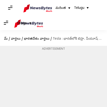
మరింత
Telugu
Telugu
హోమ్
/
వార్తలు
/
భారతదేశం వార్తలు
/
Tesla : భారత్‎లోకి టెస్లా.. పీయూష్‌ గోయల్‌తో మస్క్‌ భేటీ ఎప్పుడో తెలుసా
ADVERTISEMENT