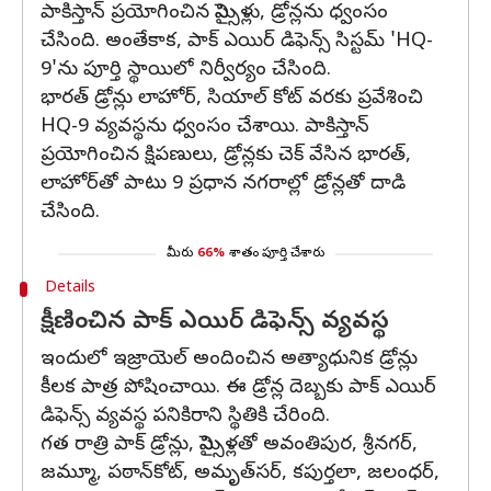
పాకిస్తాన్ ప్రయోగించిన మిస్సైళ్లు, డ్రోన్లను ధ్వంసం
చేసింది. అంతేకాక, పాక్ ఎయిర్ డిఫెన్స్ సిస్టమ్ 'HQ-
9'ను పూర్తి స్థాయిలో నిర్వీర్యం చేసింది.
భారత్ డ్రోన్లు లాహోర్, సియాల్ కోట్ వరకు ప్రవేశించి
HQ-9 వ్యవస్థను ధ్వంసం చేశాయి. పాకిస్తాన్
ప్రయోగించిన క్షిపణులు, డ్రోన్లకు చెక్ వేసిన భారత్,
లాహోర్‌తో పాటు 9 ప్రధాన నగరాల్లో డ్రోన్లతో దాడి
చేసింది.
మీరు
66%
శాతం పూర్తి చేశారు
Details
క్షీణించిన పాక్ ఎయిర్ డిఫెన్స్ వ్యవస్థ
ఇందులో ఇజ్రాయెల్‌ అందించిన అత్యాధునిక డ్రోన్లు
కీలక పాత్ర పోషించాయి. ఈ డ్రోన్ల దెబ్బకు పాక్ ఎయిర్
డిఫెన్స్ వ్యవస్థ పనికిరాని స్థితికి చేరింది.
గత రాత్రి పాక్ డ్రోన్లు, మిస్సైళ్లతో అవంతిపుర, శ్రీనగర్,
జమ్మూ, పఠాన్‌కోట్, అమృత్‌సర్, కపుర్తలా, జలంధర్,