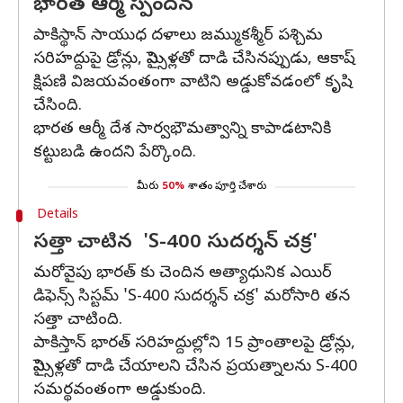
భారత ఆర్మీ స్పందన
పాకిస్థాన్ సాయుధ దళాలు జమ్ముకశ్మీర్ పశ్చిమ
సరిహద్దుపై డ్రోన్లు, మిస్సైళ్లతో దాడి చేసినప్పుడు, ఆకాష్
క్షిపణి విజయవంతంగా వాటిని అడ్డుకోవడంలో కృషి
చేసింది.
భారత ఆర్మీ దేశ సార్వభౌమత్వాన్ని కాపాడటానికి
కట్టుబడి ఉందని పేర్కొంది.
మీరు
50%
శాతం పూర్తి చేశారు
Details
సత్తా చాటిన 'S-400 సుదర్శన్ చక్ర'
మరోవైపు భారత్ కు చెందిన అత్యాధునిక ఎయిర్
డిఫెన్స్ సిస్టమ్ 'S-400 సుదర్శన్ చక్ర' మరోసారి తన
సత్తా చాటింది.
పాకిస్తాన్ భారత్ సరిహద్దుల్లోని 15 ప్రాంతాలపై డ్రోన్లు,
మిస్సైళ్లతో దాడి చేయాలని చేసిన ప్రయత్నాలను S-400
సమర్థవంతంగా అడ్డుకుంది.