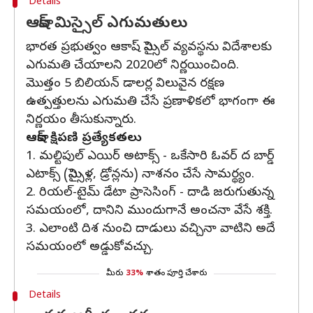
Details
ఆకాష్ మిస్సైల్ ఎగుమతులు
భారత ప్రభుత్వం ఆకాష్ మిస్సైల్ వ్యవస్థను విదేశాలకు
ఎగుమతి చేయాలని 2020లో నిర్ణయించింది.
మొత్తం 5 బిలియన్ డాలర్ల విలువైన రక్షణ
ఉత్పత్తులను ఎగుమతి చేసే ప్రణాళికలో భాగంగా ఈ
నిర్ణయం తీసుకున్నారు.
ఆకాష్ క్షిపణి ప్రత్యేకతలు
1. మల్టిపుల్ ఎయిర్ అటాక్స్ - ఒకేసారి ఓవర్ ద బార్డ్
ఎటాక్స్ (మిస్సైళ్ల, డ్రోన్లను) నాశనం చేసే సామర్థ్యం.
2. రియల్-టైమ్ డేటా ప్రాసెసింగ్ - దాడి జరుగుతున్న
స‌మ‌యంలో, దానిని ముందుగానే అంచనా వేసే శక్తి.
3. ఎలాంటి దిశ నుంచి దాడులు వచ్చినా వాటిని అదే
సమయంలో అడ్డుకోవచ్చు.
మీరు
33%
శాతం పూర్తి చేశారు
Details