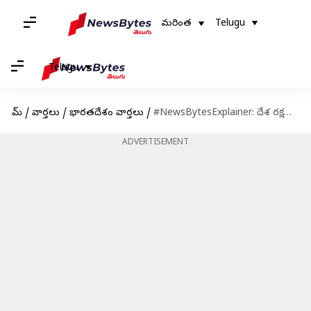
మరింత
Telugu
Telugu
హోమ్
/
వార్తలు
/
భారతదేశం వార్తలు
/
#NewsBytesExplainer: దేశ రక్షణలో దూసుకెళ్తుతోంది.. భారత ఆర్మీలో 'ఆకాష్ క్షిపణి' కీలక పాత్ర
ADVERTISEMENT