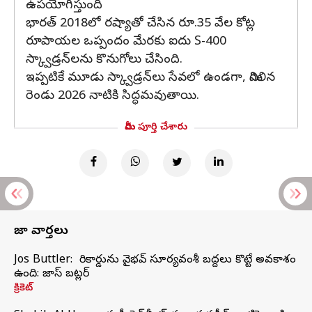
ఉపయోగిస్తుంది
భారత్ 2018లో రష్యాతో చేసిన రూ.35 వేల కోట్ల
రూపాయల ఒప్పందం మేరకు ఐదు S-400
స్క్వాడ్రన్‌లను కొనుగోలు చేసింది.
ఇప్పటికే మూడు స్క్వాడ్రన్‌లు సేవలో ఉండగా, మిగిలిన
రెండు 2026 నాటికి సిద్ధమవుతాయి.
మీరు పూర్తి చేశారు
తాజా వార్తలు
Jos Buttler: నా రికార్డును వైభవ్ సూర్యవంశీ బద్దలు కొట్టే అవకాశం
ఉంది: జాస్ బట్లర్
క్రికెట్