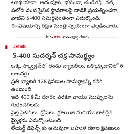
లూథియానా, ఆదంపూర్, భటిండా, చండీగఢ్, నల్,
ఫలోడి వంటి సైనిక స్థావరాలపై దాడికి ప్రయత్నించగా,
వాటిని S-400 సమర్థవంతంగా ఎదుర్కొంది.
ఈ విషయాన్ని రక్షణ మంత్రి స్వయంగా వెల్లడించారు.
మీరు
83%
శాతం పూర్తి చేశారు
Details
S-400 సుదర్శన్ చక్ర సామర్థ్యం
ఒక్క స్క్వాడ్రన్‌లో రెండు బ్యాటరీలు, ఒక్కొక్కదానిలో 6
లాంచర్లు
ప్రతి బ్యాటరీ 128 క్షిపణుల సామర్థ్యాన్ని కలిగి
ఉంటుంది
ఇది 400 కి.మీ దూరం వరకూ వాయు ముప్పులను
గుర్తించగలదు
స్టెల్త్ ఫైటర్‌లు, డ్రోన్‌లు, క్రూయిజ్ మరియు బాలిస్టిక్
మిస్సైళ్లను ఎదుర్కొంటుంది
లేయర్డ్ డిఫెన్స్‌ కు అనువుగా బహుళ రకాల క్షిపణులు