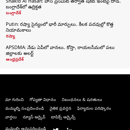
Shakib Al Hasan: హసీనా ప్రెస్‌మీట్‌ తర్వాత షకీబ్‌ ఇంటిపై దాడి..
బంగ్లాదేశ్‌లో ఉద్రిక్తత
బంగ్లాదేశ్
Putin: రష్యా సైన్యంలో భారీ మార్పులు.. కీలక పదవుల్లో కొత్త
నియామకాలు
రష్యా
APSDMA: నేడు ఏపీలో వానలు.. కోస్తా, రాయలసీమలో పలు
జిల్లాలకు అలర్ట్
ఆంధ్రప్రదేశ్
మా గురించి
గోప్యతా విధానం
నిబంధనలు & షరతులు
మమ్మల్ని సంప్రదించండి
నైతిక ప్రవర్తన
ఫిర్యాదుల పరిష్కారం
వార్తలు
న్యూస్ ఆర్కైవ్
టాపిక్స్ ఆర్కైవ్స్
మమ్మల్ని అనుసరించండి