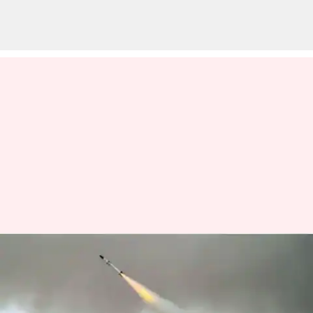
#NewsBytesExplainer: దేశ
రక్షణలో దూసుకెళ్తుతోంది.. భారత
ఆర్మీలో 'ఆకాష్ క్షిపణి' కీలక పాత్ర