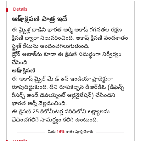
Details
ఆకాష్ క్షిపణి పాత్ర ఇదే
ఈ మిస్సైళ్ల దాడిని భారత ఆర్మీ ఆకాష్ గగనతల రక్షణ
క్షిపణి ద్వారా నిలువరించింది. ఆకాష్ క్షిపణి వందశాతం
స్ట్రైక్ రేటును అందించగలుగుతుంది.
డ్రోన్ అటాక్‌ను కూడా ఈ క్షిపణి సమర్థంగా నిర్వీర్యం
చేసింది.
ఆకాష్ క్షిపణి
ఈ ఆకాష్ మిస్సైల్ మే డ్ ఇన్ ఇండియా ప్రాజెక్టుగా
రూపుదిద్దుకుంది. దీని రూపకల్పన డీఆర్‌డీఓ (డిఫెన్స్
రీసర్చ్ అండ్ డెవలప్మెంట్ ఆర్గనైజేషన్) చేసిందని
భారత ఆర్మీ వెల్లడించింది.
ఈ క్షిపణి 25 కిలోమీటర్ల పరిధిలోని లక్ష్యాలను
ఛేదించగలిగే సామర్థ్యం కలిగి ఉంటుంది.
మీరు
16%
శాతం పూర్తి చేశారు