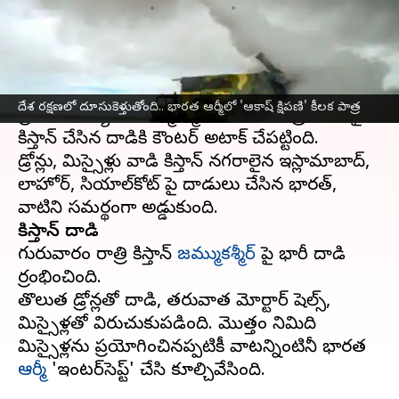
వ్రాసిన వారు
May 09, 2025
02:33 pm
Jayachandra Akuri
ఈ వార్తాకథనం ఏంటి
పాకిస్తాన్‌తో నెలకొన్న ఉద్రిక్తతల నేపథ్యంలో, భారత్
దేశ రక్షణలో దూసుకెళ్తుతోంది.. భారత ఆర్మీలో 'ఆకాష్ క్షిపణి' కీలక పాత్ర
ప్రతీకార చర్యగా జమ్ముకశ్మీర్‌లోని నియంత్రణ రేఖపై
పాకిస్తాన్ చేసిన దాడికి కౌంటర్ అటాక్ చేపట్టింది.
డ్రోన్లు, మిస్సైళ్లు వాడి పాకిస్తాన్ నగరాలైన ఇస్లామాబాద్,
లాహోర్, సియాల్‌కోట్ పై దాడులు చేసిన భారత్,
పాకిస్తాన్ దాడి
గురువారం రాత్రి పాకిస్తాన్
జమ్ముకశ్మీర్
పై భారీ దాడి
ప్రారంభించింది.
తొలుత డ్రోన్లతో దాడి, తరువాత మోర్టార్ షెల్స్,
మిస్సైళ్లతో విరుచుకుపడింది. మొత్తం నిమిది
మిస్సైళ్లను ప్రయోగించినప్పటికీ వాటన్నింటినీ భారత
ఆర్మీ