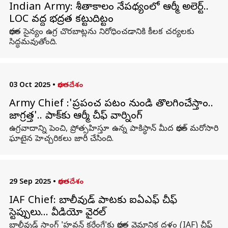
Indian Army: శీతాకాలం నేపథ్యంలో ఆర్మీ అలెర్ట్..
LOC వద్ద భద్రత కట్టుదిట్టం
భారత సైన్యం ఉగ్ర చొరబాట్లను నిరోధించడానికి కీలక చర్యలకు
సిద్ధమవుతోంది.
03 Oct 2025
•
భారతదేశం
Army Chief :'ప్రపంచ పటం నుండి తొలగించేస్తాం..
జాగ్రత్త'.. పాక్‌కు ఆర్మీ చీఫ్‌ వార్నింగ్
ఉగ్రవాదాన్ని పెంచి, ప్రోత్సహిస్తూ ఉన్న పాకిస్థాన్‌ మీద భారత్‌ మరోసారి
ఘాటైన హెచ్చరికలు జారీ చేసింది.
29 Sep 2025
•
భారతదేశం
IAF Chief: బాలీవుడ్‌ పాటకు ఐఏఎఫ్ చీఫ్‌
స్టెప్పులు… వీడియో వైరల్
బాలీవుడ్‌ సాంగ్‌ 'హవన్‌ కరేంగే'కు భారత వైమానిక దళం (IAF) చీఫ్‌