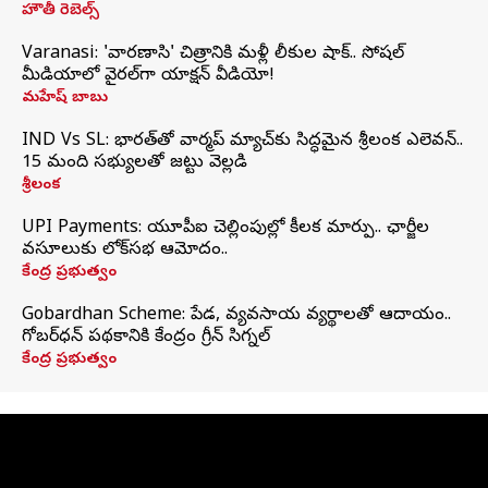
హౌతీ రెబెల్స్
Varanasi: 'వారణాసి' చిత్రానికి మళ్లీ లీకుల షాక్.. సోషల్
మీడియాలో వైరల్‌గా యాక్షన్ వీడియో!
మహేష్ బాబు
IND Vs SL: భారత్‌తో వార్మప్‌ మ్యాచ్‌కు సిద్ధమైన శ్రీలంక ఎలెవన్..
15 మంది సభ్యులతో జట్టు వెల్లడి
శ్రీలంక
UPI Payments: యూపీఐ చెల్లింపుల్లో కీలక మార్పు.. ఛార్జీల
వసూలుకు లోక్‌సభ ఆమోదం..
కేంద్ర ప్రభుత్వం
Gobardhan Scheme: పేడ, వ్యవసాయ వ్యర్థాలతో ఆదాయం..
గోబర్‌ధన్ పథకానికి కేంద్రం గ్రీన్ సిగ్నల్
కేంద్ర ప్రభుత్వం