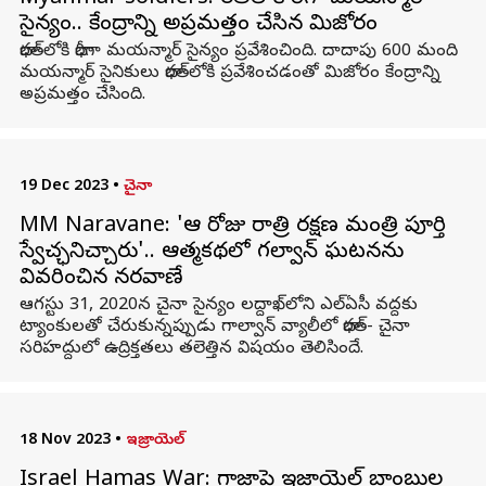
సైన్యం.. కేంద్రాన్ని అప్రమత్తం చేసిన మిజోరం
భారత్‌లోకి భారీగా మయన్మార్ సైన్యం ప్రవేశించింది. దాదాపు 600 మంది
మయన్మార్ సైనికులు భారత్‌లోకి ప్రవేశించడంతో మిజోరం కేంద్రాన్ని
అప్రమత్తం చేసింది.
19 Dec 2023
•
చైనా
MM Naravane: 'ఆ రోజు రాత్రి రక్షణ మంత్రి పూర్తి
స్వేచ్ఛనిచ్చారు'.. ఆత్మకథలో గల్వాన్ ఘటనను
వివరించిన నరవాణే
ఆగస్టు 31, 2020న చైనా సైన్యం లద్దాఖ్‌లోని ఎల్ఏసీ వద్దకు
ట్యాంకులతో చేరుకున్నప్పుడు గాల్వాన్ వ్యాలీలో భారత్- చైనా
సరిహద్దులో ఉద్రిక్తతలు తలెత్తిన విషయం తెలిసిందే.
18 Nov 2023
•
ఇజ్రాయెల్
Israel Hamas War: గాజాపై ఇజ్రాయెల్ బాంబుల