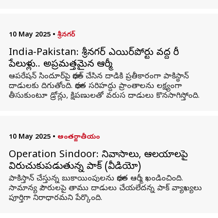
10 May 2025
•
శ్రీనగర్
India-Pakistan: శ్రీనగర్ ఎయిర్‌పోర్టు వద్ద భారీ
పేలుళ్లు.. అప్రమత్తమైన ఆర్మీ
ఆపరేషన్ సిందూర్‌పై భారత్ చేసిన దాడికి ప్రతీకారంగా పాకిస్థాన్
దాడులకు దిగుతోంది. భారత సరిహద్దు ప్రాంతాలను లక్ష్యంగా
తీసుకుంటూ డ్రోన్లు, క్షిపణులతో వరుస దాడులు కొనసాగిస్తోంది.
10 May 2025
•
అంతర్జాతీయం
Operation Sindoor: నివాసాలు, ఆలయాలపై
విరుచుకుపడుతున్న పాక్ (వీడియో)
పాకిస్తాన్‌ చేస్తున్న బుకాయింపులను భారత ఆర్మీ ఖండించింది.
సామాన్య పౌరులపై తాము దాడులు చేయలేదన్న పాక్‌ వ్యాఖ్యలు
పూర్తిగా నిరాధారమని పేర్కొంది.