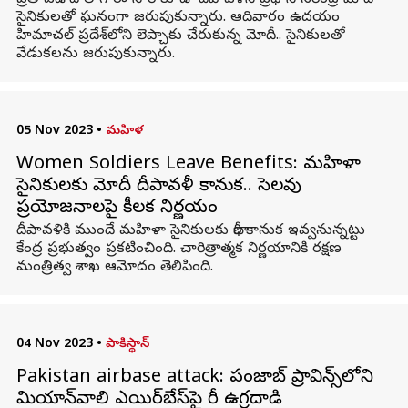
ప్రతి ఏడాది లాగే ఈ సారి కూడా దీపావళిని ప్రధాని నరేంద్ర మోదీ
సైనికులతో ఘనంగా జరుపుకున్నారు. ఆదివారం ఉదయం
హిమాచల్‌ ప్రదేశ్‌లోని లెప్చాకు చేరుకున్న మోదీ.. సైనికులతో
వేడుకలను జరుపుకున్నారు.
05 Nov 2023
•
మహిళ
Women Soldiers Leave Benefits: మహిళా
సైనికులకు మోదీ దీపావళీ కానుక.. సెలవు
ప్రయోజనాలపై కీలక నిర్ణయం
దీపావళికి ముందే మహిళా సైనికులకు భారీ కానుక ఇవ్వనున్నట్టు
కేంద్ర ప్రభుత్వం ప్రకటించింది. చారిత్రాత్మక నిర్ణయానికి రక్షణ
మంత్రిత్వ శాఖ ఆమోదం తెలిపింది.
04 Nov 2023
•
పాకిస్థాన్
Pakistan airbase attack: పంజాబ్ ప్రావిన్స్‌లోని
మియాన్‌వాలి ఎయిర్‌బేస్‌పై భారీ ఉగ్రదాడి