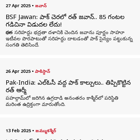
27 Apr 2025
•
జవాన్
BSF Jawan: పాక్ చెరలో భారత్ జవాన్.. 85 గంటల
గడిచినా విడుదల లేదు!
భారత సరిహద్దు భద్రతా దళానికి చెందిన జవాను పూర్ణం సాహూ
ఇటీవల పొరపాటుతో సరిహద్దు దాటడంతో పాక్‌ సైన్యం పట్టుకున్న
సంగతి తెలిసిందే.
26 Apr 2025
•
పాకిస్థాన్
Pak-India: ఎల్‌ఓసీ వద్ద పాక్ కాల్పులు.. తిప్పికొట్టిన
భారత్ ఆర్మీ
పహల్గామ్‌లో జరిగిన ఉగ్రదాడి అనంతరం కాశ్మీర్‌లో పరిస్థితి
మరింత ఉద్రిక్తంగా మారుతోంది.
13 Feb 2025
•
జమ్ముకశ్మీర్