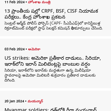
11 Feb 2024
•
హోంశాఖ మంత్రి
13 ప్రాంతీయ భాషల్లో CRPF, BSF, CISF నియామక
పరీక్షలు.. కేంద్ర హోంశాఖ ప్రకటన
సెంట్రల్ ఆర్మ్‌డ్ పోలీస్ ఫోర్సెస్ (CAPF- సీఎపీఎఫ్)లో కానిస్టేబుళ్ల
రిక్రూట్‌మెంట్ పరీక్షలో స్టాఫ్ సెలక్షన్ కమిషన్ భారీ మార్పులు చేసింది.
03 Feb 2024
•
అమెరికా
US strikes: అమెరికా ప్రతీకార దాడులు.. సిరియా,
ఇరాక్‌లోని ఇరాన్‌ మిలిటెంట్లపై బాంబుల వర్షం
సిరియా, ఇరాక్‌లోని ఇరాన్‌కు మద్దతుగా ఉన్న మిలీషియా
స్థావరాలపై అమెరికా మిలిటరీ శుక్రవారం ప్రతీకార దాడులకు
దిగింది.
20 Jan 2024
•
మయన్మార్
Myanmar soldiers: భారత్‌లోకి భారీగా మయన్మార్