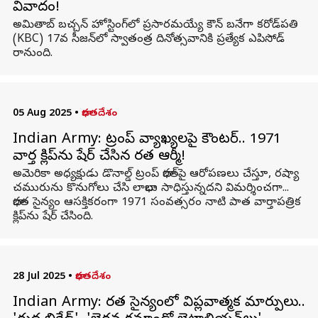
వివాదం!
అమితాబ్ బచ్చన్ హోస్టింగ్‌లో ప్రసారమయ్యే కౌన్ బనేగా కరోడ్‌పతి
(KBC) 17వ సీజన్‌లో స్వాతంత్ర దినోత్సవానికి ప్రత్యేక ఎపిసోడ్
రానుంది.
05 Aug 2025
•
భారతదేశం
Indian Army: ట్రంప్ వ్యాఖ్యలపై కౌంటర్.. 1971
వార్త క్లిప్‌ను షేర్ చేసిన భారత ఆర్మీ!
అమెరికా అధ్యక్షుడు డొనాల్డ్ ట్రంప్‌ భారత్‌పై ఆరోపణలు చేస్తూ, రష్యా
చమురును కొనుగోలు చేసి లాభాలు సాధిస్తున్నదని విమర్శించగా...
భారత సైన్యం ఆసక్తికరంగా 1971 సంవత్సరం నాటి పాత వార్తాపత్రిక
క్లిప్‌ను షేర్ చేసింది.
28 Jul 2025
•
భారతదేశం
Indian Army: భారత సైన్యంలో విప్లవాత్మక మార్పులు..