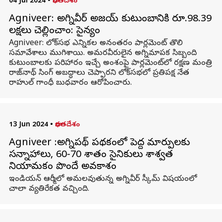
04 Jul 2024
•
భారతదేశం
Agniveer: అగ్నివీర్ అజయ్ కుటుంబానికి రూ.98.39
లక్షలు చెల్లించాం: సైన్యం
Agniveer: లోక్‌సభ ఎన్నికల అనంతరం పార్లమెంట్ తొలి
సమావేశాలు ముగిశాయి. అమరవీరులైన అగ్నిమాపక సిబ్బంది
కుటుంబాలకు పరిహారం ఇచ్చే అంశంపై పార్లమెంట్‌లో రక్షణ మంత్రి
రాజ్‌నాథ్ సింగ్ అబద్ధాలు చెప్పారని లోక్‌సభలో ప్రతిపక్ష నేత
రాహుల్ గాంధీ బుధవారం ఆరోపించారు.
13 Jun 2024
•
భారతదేశం
Agniveer :అగ్నిపథ్ పథకంలో పెద్ద మార్పులకు
సన్నాహాలు, 60-70 శాతం సైనికులు శాశ్వత
నియామకం పొందే అవకాశం
ఇండియన్ ఆర్మీలో అమలవుతున్న అగ్నివీర్ స్కీమ్ విషయంలో
చాలా వ్యతిరేకత వచ్చింది.