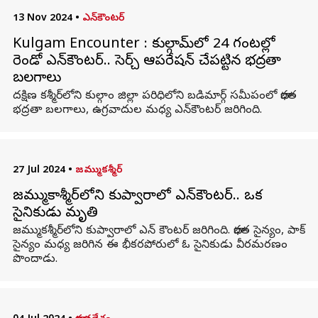
13 Nov 2024
•
ఎన్‌కౌంటర్
Kulgam Encounter : కుల్గామ్‌లో 24 గంటల్లో
రెండో ఎన్‌కౌంటర్.. సెర్చ్ ఆపరేషన్ చేపట్టిన భద్రతా
బలగాలు
దక్షిణ కశ్మీర్‌లోని కుల్గాం జిల్లా పరిధిలోని బడిమార్గ్ సమీపంలో భారత
భద్రతా బలగాలు, ఉగ్రవాదుల మధ్య ఎన్‌కౌంటర్ జరిగింది.
27 Jul 2024
•
జమ్ముకశ్మీర్
జమ్ముకాశ్మీర్‌లోని కుప్వారాలో ఎన్‌కౌంటర్.. ఒక
సైనికుడు మృతి
జమ్ముకశ్మీర్‌లోని కుప్వారాలో ఎన్ కౌంటర్ జరిగింది. భారత సైన్యం, పాక్
సైన్యం మధ్య జరిగిన ఈ భీకరపోరులో ఓ సైనికుడు వీరమరణం
పొందాడు.