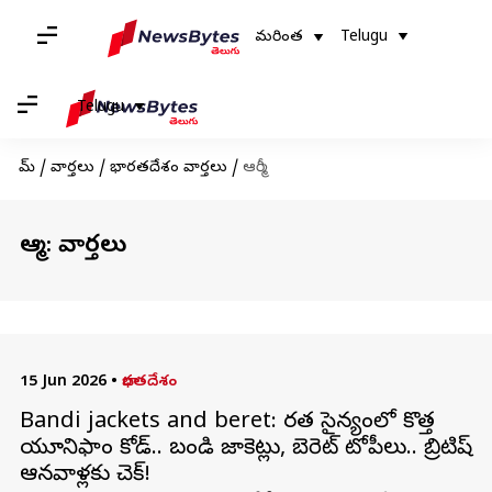
మరింత
Telugu
Telugu
హోమ్
/
వార్తలు
/
భారతదేశం వార్తలు
/
ఆర్మీ
ఆర్మీ: వార్తలు
15 Jun 2026
•
భారతదేశం
Bandi jackets and beret: భారత సైన్యంలో కొత్త
యూనిఫాం కోడ్.. బండి జాకెట్లు, బెరెట్ టోపీలు.. బ్రిటిష్
ఆనవాళ్లకు చెక్!