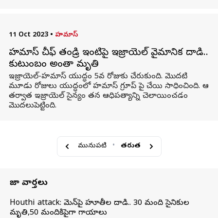
11 Oct 2023
•
హమాస్
హమాస్ చీఫ్ తండ్రి ఇంటిపై ఇజ్రాయెల్ వైమానిక దాడి..
కుటుంబం అంతా మృతి
ఇజ్రాయెల్-హమాస్ యుద్ధం 5వ రోజుకు చేరుకుంది. మొదటి
మూడు రోజులు యుద్ధంలో హమాస్ గ్రూప్ పై చేయి సాధించింది. ఆ
తర్వాత ఇజ్రాయెల్ సైన్యం తన ఆధిపత్యాన్ని చెలాయించడం
మొదలుపెట్టింది.
మునుపటి
•
తరువాత
తాజా వార్తలు
Houthi attack: యెమెన్‌పై హూతీల దాడి.. 30 మంది సైనికుల
మృతి,50 మందికిపైగా గాయాలు