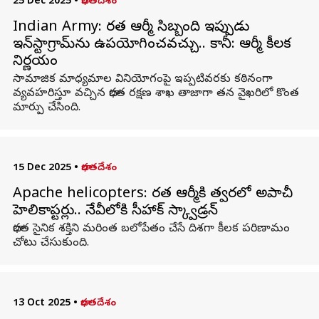
25 Dec 2025
•
భారతదేశం
Indian Army: భారత ఆర్మీ సిబ్బంది ఇప్పుడు
ఇన్‌స్టాగ్రామ్‌ను ఉపయోగించవచ్చు.. కానీ: ఆర్మీ కీలక
నిర్ణయం
సామాజిక మాధ్యమాల వినియోగంపై ఇప్పటివరకు కఠినంగా
వ్యవహరిస్తూ వచ్చిన భారత రక్షణ శాఖ తాజాగా తన వైఖరిలో కొంత
మార్పు చేసింది.
15 Dec 2025
•
భారతదేశం
Apache helicopters: భారత ఆర్మీకి త్వరలో అపాచీ
హెలికాప్టర్లు.. నేవీలోకి సీహాక్ స్క్వాడ్రన్
భారత సైనిక శక్తిని మరింత బలోపేతం చేసే దిశగా కీలక పరిణామం
చోటు చేసుకుంది.
13 Oct 2025
•
భారతదేశం