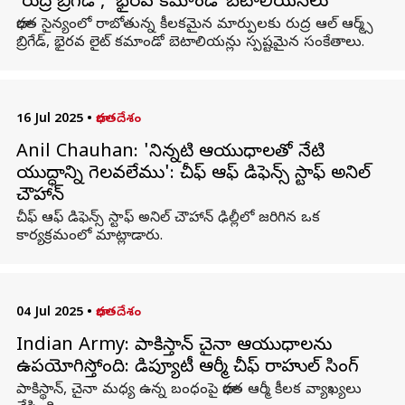
'రుద్ర బ్రిగేడ్', 'భైరవ కమాండో బెటాలియన్‌లు'
భారత సైన్యంలో రాబోతున్న కీలకమైన మార్పులకు రుద్ర ఆల్‌ ఆర్మ్స్‌
బ్రిగేడ్‌, భైరవ లైట్‌ కమాండో బెటాలియన్లు స్పష్టమైన సంకేతాలు.
16 Jul 2025
•
భారతదేశం
Anil Chauhan: 'నిన్నటి ఆయుధాలతో నేటి
యుద్ధాన్ని గెలవలేము': చీఫ్ ఆఫ్ డిఫెన్స్ స్టాఫ్ అనిల్
చౌహాన్‌
చీఫ్ ఆఫ్ డిఫెన్స్ స్టాఫ్ అనిల్ చౌహాన్ ఢిల్లీలో జరిగిన ఒక
కార్యక్రమంలో మాట్లాడారు.
04 Jul 2025
•
భారతదేశం
Indian Army: పాకిస్తాన్ చైనా ఆయుధాలను
ఉపయోగిస్తోంది: డిప్యూటీ ఆర్మీ చీఫ్ రాహుల్ సింగ్
పాకిస్థాన్‌, చైనా మధ్య ఉన్న బంధంపై భారత ఆర్మీ కీలక వ్యాఖ్యలు