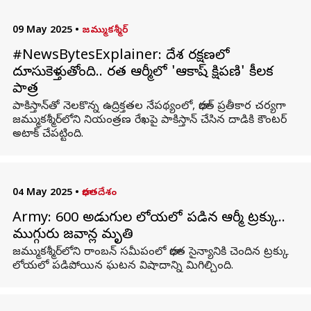
09 May 2025
•
జమ్ముకశ్మీర్
#NewsBytesExplainer: దేశ రక్షణలో
దూసుకెళ్తుతోంది.. భారత ఆర్మీలో 'ఆకాష్ క్షిపణి' కీలక
పాత్ర
పాకిస్తాన్‌తో నెలకొన్న ఉద్రిక్తతల నేపథ్యంలో, భారత్ ప్రతీకార చర్యగా
జమ్ముకశ్మీర్‌లోని నియంత్రణ రేఖపై పాకిస్తాన్ చేసిన దాడికి కౌంటర్
అటాక్ చేపట్టింది.
04 May 2025
•
భారతదేశం
Army: 600 అడుగుల లోయలో పడిన ఆర్మీ ట్రక్కు..
ముగ్గురు జవాన్ల మృతి
జమ్ముకశ్మీర్‌లోని రాంబన్‌ సమీపంలో భారత సైన్యానికి చెందిన ట్రక్కు
లోయలో పడిపోయిన ఘటన విషాదాన్ని మిగిల్చింది.