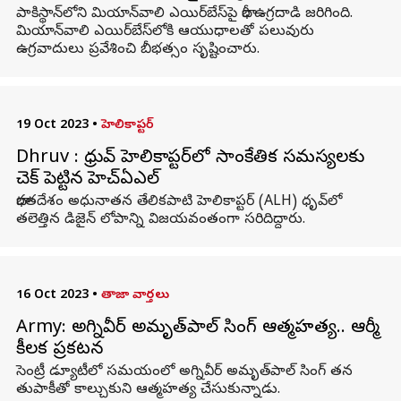
పాకిస్థాన్‌లోని మియాన్‌వాలి ఎయిర్‌బేస్‌పై భారీ ఉగ్రదాడి జరిగింది.
మియాన్‌వాలి ఎయిర్‌బేస్‌లోకి ఆయుధాలతో పలువురు
ఉగ్రవాదులు ప్రవేశించి బీభత్సం సృష్టించారు.
19 Oct 2023
•
హెలికాప్టర్‌
Dhruv : ధ్రువ్ హెలికాప్టర్‌లో సాంకేతిక సమస్యలకు
చెక్ పెట్టిన హెచ్ఏఎల్
భారతదేశం అధునాతన తేలికపాటి హెలికాప్టర్ (ALH) ధృవ్‌లో
తలెత్తిన డిజైన్ లోపాన్ని విజయవంతంగా సరిదిద్దారు.
16 Oct 2023
•
తాజా వార్తలు
Army: అగ్నివీర్ అమృత్‌పాల్ సింగ్ ఆత్మహత్య.. ఆర్మీ
కీలక ప్రకటన
సెంట్రీ డ్యూటీలో సమయంలో అగ్నివీర్ అమృత్‌పాల్ సింగ్ తన
తుపాకీతో కాల్చుకుని ఆత్మహత్య చేసుకున్నాడు.