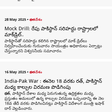
28 May 2025
•
భారతదేశం
Mock Drill: రేపు పాకిస్థాన్ సరిహద్దు రాష్ట్రాలలో
మాక్‌డ్రిల్..
పాకిస్థాన్‌తో సరిహద్దు కలిగిన రాష్ట్రాలలో మాక్ డ్రిల్‌లు
నిర్వహించేందుకు గురువారం సాయంత్రం అధికారులు ఏర్పాట్లు
చేస్తున్నారని విశ్వసనీయ సమాచారం.
16 May 2025
•
భారతదేశం
India-Pak War : ఈనెల 18 వరకు భారత్, పాకిస్తాన్
మధ్య కాల్పుల విరమణ పొడిగింపు
భారత్‌, పాకిస్థాన్‌ దేశాల మధ్య పెరుగుతున్న ఉద్రిక్తతల మధ్య,
ప్రస్తుతం అమలులో ఉన్న కాల్పుల విరమణ ఒప్పందాన్ని ఈ నెల
18వ తేదీ వరకు పొడిగించినట్లు పాకిస్తాన్‌ విదేశాంగ మంత్రి ఇషాక్‌
దార్‌ వెల్లడించారు.