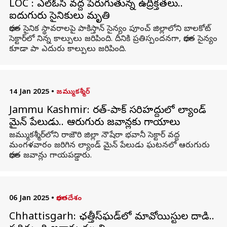
LOC : ఎల్ఓసీ వద్ద పెరుగుతున్న ఉద్రిక్తతలు..
ఐదుగురు సైనికులు మృతి
భారత సైనిక స్థావరాలపై పాకిస్తాన్ సైన్యం పూంచ్ జిల్లాలోని బాలకోట్
సెక్టార్‌లో నిన్న కాల్పులు జరిపింది. దీనికి ప్రతిస్పందనగా, భారత సైన్యం
కూడా పా ఎదురు కాల్పులు జరిపింది.
14 Jan 2025
•
జమ్ముకశ్మీర్
Jammu Kashmir: భారత్-పాక్ సరిహద్దులో ల్యాండ్
మైన్ పేలుడు.. ఆరుగురు జవాన్లకు గాయాలు
జమ్ముకశ్మీర్‌లోని రాజౌరి జిల్లా నౌషేరా భవానీ సెక్టార్ వద్ద
మంగళవారం జరిగిన ల్యాండ్ మైన్ పేలుడు ఘటనలో ఆరుగురు
భారత జవాన్లు గాయపడ్డారు.
06 Jan 2025
•
భారతదేశం
Chhattisgarh: ఛత్తీస్‌ఘడ్‌లో మావోయిస్టుల దాడి..