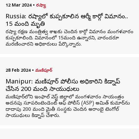
12 Mar 2024
•
రష్యా
Russia: రష్యాలో కుప్పకూలిన ఆర్మీ కార్గో విమానం..
15 మంది మృతి
రష్యా రక్షణ మంత్రిత్వ శాఖకు చెందిన కార్గో విమానం మంగళవారం
కుప్పకూలింది. విమానంలో 15మంది ఉన్నారని, వారందరూ
మరణించారని అధికారులు పేర్కొన్నారు.
28 Feb 2024
•
మణిపూర్
Manipur: మణిపూర్ పోలీసు అధికారిని కిడ్నాప్
చేసిన 200 మంది సాయుధులు
మణిపూర్‌లోని ఇంఫాల్ వెస్ట్ జిల్లాలో మంగళవారం సాయంత్రం
అదనపు సూపరింటెండెంట్ ఆఫ్ పోలీస్ (ASP) అమిత్ కుమార్‌ను
దాదాపు 200 మంది మైతీ సంస్థకు చెందిన అరాంబై టెంగోల్
సాయుధులు కిడ్నాప్ చేశారు.