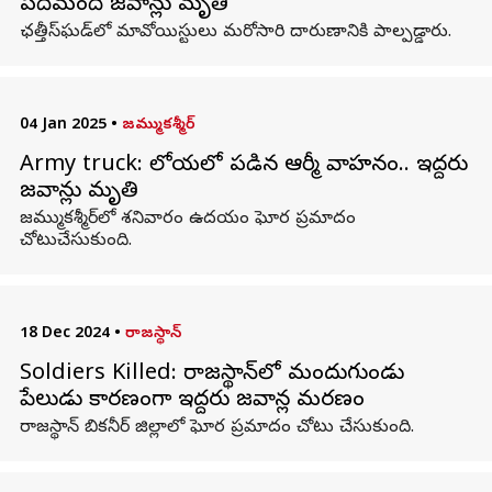
పదిమంది జవాన్లు మృతి
ఛత్తీస్‌ఘడ్‌లో మావోయిస్టులు మరోసారి దారుణానికి పాల్పడ్డారు.
04 Jan 2025
•
జమ్ముకశ్మీర్
Army truck: లోయలో పడిన ఆర్మీ వాహనం.. ఇద్దరు
జవాన్లు మృతి
జమ్ముకశ్మీర్‌లో శనివారం ఉదయం ఘోర ప్రమాదం
చోటుచేసుకుంది.
18 Dec 2024
•
రాజస్థాన్
Soldiers Killed: రాజస్థాన్‌లో మందుగుండు
పేలుడు కారణంగా ఇద్దరు జవాన్ల మరణం
రాజస్థాన్‌ బికనీర్‌ జిల్లాలో ఘోర ప్రమాదం చోటు చేసుకుంది.