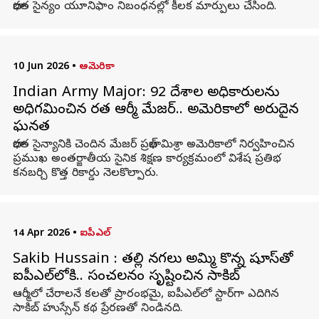
భారత సైన్యం యూనిఫాం నిబంధనల్లో కీలక మార్పులు చేసింది.
10 Jun 2026
•
అమెరికా
Indian Army Major: 92 దేశాల అధికారులను
అధిగమించిన భారత ఆర్మీ మేజర్‌.. అమెరికాలో అరుదైన
ఘనత
భారత సైన్యానికి చెందిన మేజర్ ప్రభాత్ మిశ్రా అమెరికాలో నిర్వహించిన
ప్రముఖ అంతర్జాతీయ సైనిక శిక్షణ కార్యక్రమంలో విశేష ప్రతిభ
కనబర్చి కొత్త రికార్డు నెలకొల్పారు.
14 Apr 2026
•
ఐపీఎల్
Sakib Hussain : తల్లి నగలు అమ్మి కొన్న షూస్‌తో
ఐపీఎల్‌లోకి.. సంచలనం సృష్టించిన సాకిబ్
ఆర్మీలో చేరాలనే కలతో ప్రారంభమై, ఐపీఎల్‌లో స్టార్‌గా ఎదిగిన
సాకిబ్ హుస్సేన్ కథ ప్రేరణతో నిండినది.