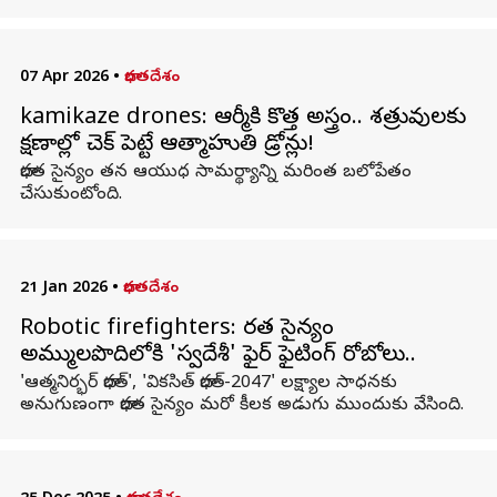
07 Apr 2026
•
భారతదేశం
kamikaze drones: ఆర్మీకి కొత్త అస్త్రం.. శత్రువులకు
క్షణాల్లో చెక్‌ పెట్టే ఆత్మాహుతి డ్రోన్లు!
భారత సైన్యం తన ఆయుధ సామర్థ్యాన్ని మరింత బలోపేతం
చేసుకుంటోంది.
21 Jan 2026
•
భారతదేశం
Robotic firefighters: భారత సైన్యం
అమ్ములపొదిలోకి 'స్వదేశీ' ఫైర్ ఫైటింగ్ రోబోలు..
'ఆత్మనిర్భర్ భారత్', 'వికసిత్ భారత్-2047' లక్ష్యాల సాధనకు
అనుగుణంగా భారత సైన్యం మరో కీలక అడుగు ముందుకు వేసింది.