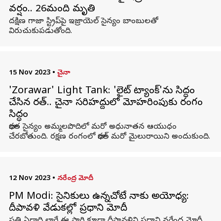
వర్షం.. 26మంది మృతి
దక్షిణ గాజా స్ట్రిప్‌పై ఇజ్రాయెల్ సైన్యం బాంబులతో
విరుచుకుపడుతోంది.
15 Nov 2023
•
చైనా
'Zorawar' Light Tank: 'లైట్ ట్యాంక్‌'ను సిద్ధం
చేసిన భారత్.. చైనా సరిహద్దులో మోహరింపుకు రంగం
సిద్ధం
భారత సైన్యం అమ్మలపొదిలో మరో అధునాతన ఆయుధం
చేరబోతుంది. రక్షణ రంగంలో భారత్ మరో మైలురాయిని అందుకుంది.
12 Nov 2023
•
నరేంద్ర మోదీ
PM Modi: సైనికులు ఉన్నచోటే నాకు అయోధ్య:
దీపావళి వేడుకల్లో ప్రధాని మోదీ