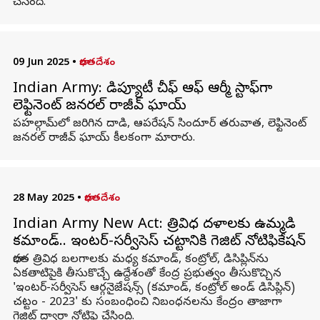
చేసింది.
09 Jun 2025
•
భారతదేశం
Indian Army: డిప్యూటీ చీఫ్ ఆఫ్ ఆర్మీ స్టాఫ్‌గా
లెఫ్టినెంట్ జనరల్ రాజీవ్ ఘాయ్‌
పహల్గామ్‌లో జరిగిన దాడి, ఆపరేషన్ సిందూర్ తరువాత, లెఫ్టినెంట్
జనరల్ రాజీవ్ ఘాయ్ కీలకంగా మారారు.
28 May 2025
•
భారతదేశం
Indian Army New Act: త్రివిధ దళాలకు ఉమ్మడి
కమాండ్.. ఇంటర్-సర్వీసెస్ చట్టానికి గెజిట్ నోటిఫికేషన్
భారత త్రివిధ బలగాలకు మధ్య కమాండ్, కంట్రోల్, డిసిప్లిన్‌ను
ఏకతాటిపైకి తీసుకొచ్చే ఉద్దేశంతో కేంద్ర ప్రభుత్వం తీసుకొచ్చిన
'ఇంటర్-సర్వీసెస్ ఆర్గనైజేషన్స్ (కమాండ్, కంట్రోల్ అండ్ డిసిప్లిన్)
చట్టం - 2023' కు సంబంధించి నిబంధనలను కేంద్రం తాజాగా
గెజిట్ ద్వారా నోటిఫై చేసింది.