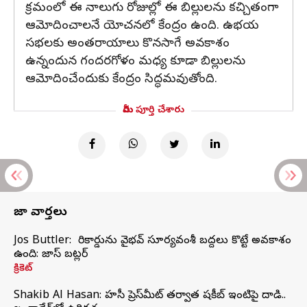
క్రమంలో ఈ నాలుగు రోజుల్లో ఈ బిల్లులను కచ్చితంగా
ఆమోదించాలనే యోచనలో కేంద్రం ఉంది. ఉభయ
సభలకు అంతరాయాలు కొనసాగే అవకాశం
ఉన్నందున గందరగోళం మధ్య కూడా బిల్లులను
ఆమోదించేందుకు కేంద్రం సిద్ధమవుతోంది.
మీరు పూర్తి చేశారు
తాజా వార్తలు
Jos Buttler: నా రికార్డును వైభవ్ సూర్యవంశీ బద్దలు కొట్టే అవకాశం
ఉంది: జాస్ బట్లర్
క్రికెట్
Shakib Al Hasan: హసీనా ప్రెస్‌మీట్‌ తర్వాత షకీబ్‌ ఇంటిపై దాడి..