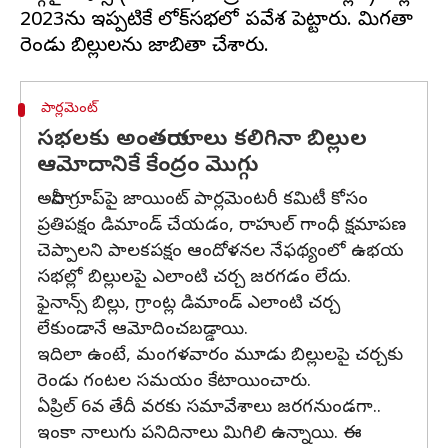
2023ను ఇప్పటికే లోక్‌సభలో ప్రవేశ పెట్టారు. మిగతా
పార్లమెంట్
సభలకు అంతరాయాలు కలిగినా బిల్లుల
ఆమోదానికే కేంద్రం మొగ్గు
అదానీ గ్రూప్‌పై జాయింట్ పార్లమెంటరీ కమిటీ కోసం
ప్రతిపక్షం డిమాండ్ చేయడం, రాహుల్ గాంధీ క్షమాపణ
చెప్పాలని పాలకపక్షం ఆందోళనల నేఫథ్యంలో ఉభయ
సభల్లో బిల్లులపై ఎలాంటి చర్చ జరగడం లేదు.
ఫైనాన్స్ బిల్లు, గ్రాంట్ల డిమాండ్ ఎలాంటి చర్చ
లేకుండానే ఆమోదించబడ్డాయి.
ఇదిలా ఉంటే, మంగళవారం మూడు బిల్లులపై చర్చకు
రెండు గంటల సమయం కేటాయించారు.
ఏప్రిల్ 6వ తేదీ వరకు సమావేశాలు జరగనుండగా..
ఇంకా నాలుగు పనిదినాలు మిగిలి ఉన్నాయి. ఈ