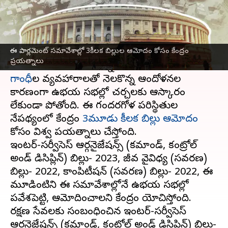
వ్రాసిన వారు
Mar 29, 2023
10:32 am
Stalin
ఈ వార్తాకథనం ఏంటి
ఈ పార్లమెంట్ సమావేశాల్లో 3కీలక బిల్లుల ఆమోదం కోసం కేంద్రం
ప్రస్తుతం
పార్లమెంట్
బడ్జెట్ సమావేశాలు
ప్రయత్నాలు
గందరగోళంగా సాగుతున్నాయి. అదానీ,
రాహుల్
గాంధీ
ల వ్యవహారాలతో నెలకొన్న ఆందోళనల
కారణంగా ఉభయ సభల్లో చర్చలకు ఆస్కారం
లేకుండా పోతోంది. ఈ గందరగోళ పరిస్థితుల
నేపథ్యంలో కేంద్రం
3మూడు కీలక బిల్లు ఆమోదం
కోసం విశ్వ ప్రయత్నాలు చేస్తోంది.
ఇంటర్-సర్వీసెస్ ఆర్గనైజేషన్స్ (కమాండ్, కంట్రోల్
అండ్ డిసిప్లిన్) బిల్లు- 2023, జీవ వైవిధ్య (సవరణ)
బిల్లు- 2022, కాంపిటీషన్ (సవరణ) బిల్లు- 2022, ఈ
మూడింటిని ఈ సమావేశాల్లోనే ఉభయ సభల్లో
ప్రవేశపెట్టి, ఆమోదించాలని కేంద్రం యోచిస్తోంది.
రక్షణ సేవలకు సంబంధించిన ఇంటర్-సర్వీసెస్
ఆర్గనైజేషన్స్ (కమాండ్, కంట్రోల్ అండ్ డిసిప్లిన్) బిల్లు-