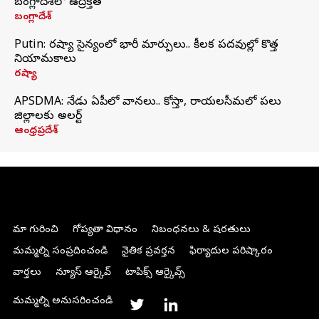
బంగ్లాదేశ్‌లో ఉద్రిక్తత
బంగ్లాదేశ్
Putin: రష్యా సైన్యంలో భారీ మార్పులు.. కీలక పదవుల్లో కొత్త
నియామకాలు
రష్యా
APSDMA: నేడు ఏపీలో వానలు.. కోస్తా, రాయలసీమలో పలు
జిల్లాలకు అలర్ట్
ఆంధ్రప్రదేశ్
మా గురించి
గోప్యతా విధానం
నిబంధనలు & షరతులు
మమ్మల్ని సంప్రదించండి
నైతిక ప్రవర్తన
ఫిర్యాదుల పరిష్కారం
వార్తలు
న్యూస్ ఆర్కైవ్
టాపిక్స్ ఆర్కైవ్స్
మమ్మల్ని అనుసరించండి