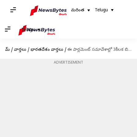
మరింత
Telugu
Telugu
హోమ్
/
వార్తలు
/
భారతదేశం వార్తలు
/
ఈ పార్లమెంట్ సమావేశాల్లో 3కీలక బిల్లుల ఆమోదం కోసం కేంద్రం ప్రయత్నాలు
ADVERTISEMENT