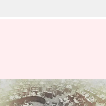
ఈ పార్లమెంట్ సమావేశాల్లో 3కీలక
బిల్లుల ఆమోదం కోసం కేంద్రం
ప్రయత్నాలు