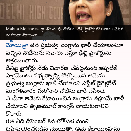
వ్రాసిన వారు
Jan 18, 2024
02:22 pm
Sirish Praharaju
ఈ వార్తాకథనం ఏంటి
Mahua Moitra: బంగ్లా తొలగింపు నోటీసు.. ఢిల్లీ హైకోర్టులో సవాలు చేసిన
గత ఏడాది లోక్‌సభ ఎంపీగా బహిష్కరించబడిన
మహువా మోయిత్రా
తృణమూల్ కాంగ్రెస్
నాయకురాలు
మహువా
మోయిత్రా
తన ప్రభుత్వ బంగ్లాను ఖాళీ చేయాలంటూ
వచ్చిన నోటీసును సవాలు చేస్తూ ఢిల్లీ హైకోర్టును
ఆశ్రయించారు.
దీనిపై హైకోర్టు నేడు విచారణ చేపట్టనుంది.ఇప్పటికే
పార్లమెంటు సభ్యత్వాన్ని కోల్పోయిన ఆమెను..
ప్రభుత్వ బంగ్లాను ఖాళీ చేయాలని ఎస్టేట్ డైరెక్టరేట్
మంగళవారం మరోసారి నోటీసు జారీ చేసింది.
ఎంపీగా ఆమెకు కేటాయించిన బంగ్లాను తక్షణమే ఖాళీ
చేయాలని తృణమూల్ కాంగ్రెస్ నాయకురాలిని
కోరారు.
గత ఏడాది డిసెంబర్ 8న లోక్‌సభ నుంచి
బహిష్కరించబడిన మొయిత్రా, ఆమె కేటాయింపును