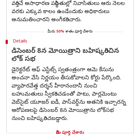
వర్తించే అసాధారణ పరిస్థితుల్లో నివాసితులు ఆరు నెలల
వరకు ఎక్కువ కాలం ఉండేందుకు అధికారులు
అనుమతించారని అంగీకరించారు.
మీరు
50%
శాతం పూర్తి చేశారు
Details
డిసెంబర్ 8న మోయిత్రాని బహిష్కరించిన
లోక్ సభ
డైరెక్టరేట్ ఆఫ్ ఎస్టేట్స్ స్వతంత్రంగా ఆమె కేసును
అంచనా వేసి నిర్ణయం తీసుకోవాలని కోర్టు పేర్కొంది.
వ్యాపారవేత్త దర్శన్ హీరానందానీ నుంచి
బహుమతులు స్వీకరించడంతో పాటు, పార్లమెంటు
వెబ్‌సైట్ యూజర్ ఐడీ, పాస్‌వర్డ్‌ను అతనికి ఇచ్చారన్న
ఆరోపణలపై డిసెంబర్ 8న మోయిత్రాను లోక్‌సభ
నుంచి బహిష్కరించబడ్డారు.
మీరు పూర్తి చేశారు