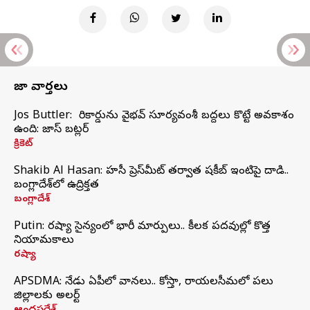
తాజా వార్తలు
Jos Buttler: నా రికార్డును వైభవ్ సూర్యవంశీ బద్దలు కొట్టే అవకాశం
ఉంది: జాస్ బట్లర్
క్రికెట్
Shakib Al Hasan: హసీనా ప్రెస్‌మీట్‌ తర్వాత షకీబ్‌ ఇంటిపై దాడి..
బంగ్లాదేశ్‌లో ఉద్రిక్తత
బంగ్లాదేశ్
Putin: రష్యా సైన్యంలో భారీ మార్పులు.. కీలక పదవుల్లో కొత్త
నియామకాలు
రష్యా
APSDMA: నేడు ఏపీలో వానలు.. కోస్తా, రాయలసీమలో పలు
జిల్లాలకు అలర్ట్