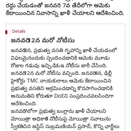
రద్దు చేయడంతో జనవరి 7వ తేదీలోగా ఆమెకు
Details
జనవరి 12న మరో నోటీసు
జనవరి 8న, ప్రభుత్వ వసతి గృహాన్ని ఖాళీ చేయడంలో
విఫలమైనందుకు స్పందించడానికి ఆమెకు మూడు
రోజుల గడువు ఇచ్చి,డిఓఇ నోటీసు జారీ చేసింది.
జనవరి 12న మరో నోటీసు వచ్చింది. జనవరి 4న, ఢిల్లీ
హైకోర్టు TMC నాయకురాలు ఆమెకు కేటాయించిన
ప్రభుత్వ వసతిని ఆక్రమించడాన్ని కొనసాగించడానికి
అనుమతిని కోరుతూ DoEని సంప్రదించవలసిందిగా
ఆదేశించింది.
జనవరి 7లోగా ప్రభుత్వ బంగ్లాను ఖాళీ చేయాలని
మోయిత్రా అధికారిక నోటీసుపై మోయిత్రా సవాలును
స్వీకరించిన జస్టిస్ సుబ్రమణియన్ ప్రసాద్, కొన్ని ఛార్జీలు