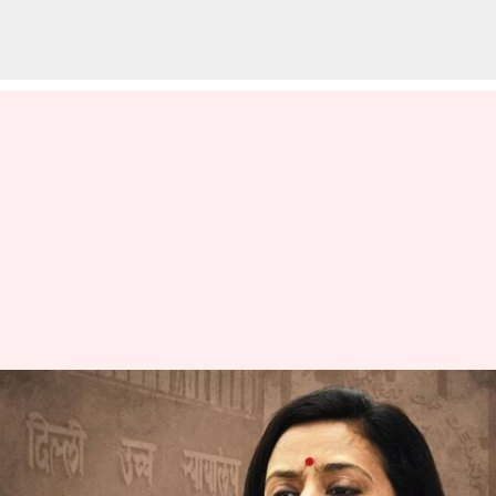
Mahua Moitra: బంగ్లా తొలగింపు
నోటీసు.. ఢిల్లీ హైకోర్టులో సవాలు
చేసిన మహువా మోయిత్రా