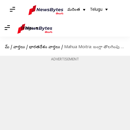
మరింత
Telugu
Telugu
హోమ్
/
వార్తలు
/
భారతదేశం వార్తలు
/
Mahua Moitra: బంగ్లా తొలగింపు నోటీసు.. ఢిల్లీ హైకోర్టులో సవాలు చేసిన మహువా మోయిత్రా
ADVERTISEMENT