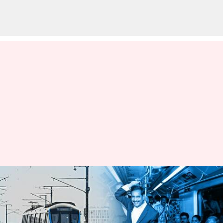
హైదరాబాద్ మెట్రోను పరిశీలించిన
పార్లమెంట్ స్టాండింగ్ కమిటీ
వ్రాసిన వారు
Jan 23, 2023
03:12 pm
Stalin