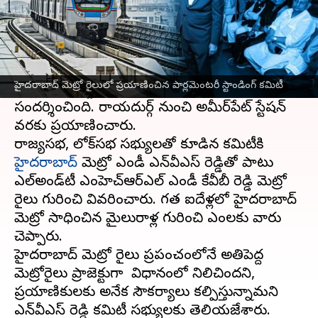
ఈ వార్తాకథనం ఏంటి
ఎంపీ రాజీవ్ రంజన్ సింగ్ నేతృత్వంలోని 14 మంది
సభ్యులతో కూడిన హౌసింగ్, అర్బన్ వ్యవహారాల
హైదరాబాద్ మెట్రో రైలులో ప్రయాణించిన పార్లమెంటరీ స్టాండింగ్ కమిటీ
పార్లమెంటరీ స్టాండింగ్ కమిటీ
హైదరాబాద్
మెట్రో రైలు
సందర్శించింది. రాయదుర్గ్ నుంచి అమీర్‌పేట్ స్టేషన్
వరకు ప్రయాణించారు.
రాజ్యసభ, లోక్‌సభ సభ్యులతో కూడిన కమిటీకి
హైదరాబాద్
మెట్రో ఎండీ ఎన్‌వీఎస్ రెడ్డితో పాటు
ఎల్అండ్‌టీ ఎంహెచ్ఆర్ఎల్ ఎండీ కేవీబీ రెడ్డి మెట్రో
రైలు గురించి వివరించారు. గత ఐదేళ్లలో హైదరాబాద్
మెట్రో సాధించిన మైలురాళ్ల గురించి ఎంపీలకు వారు
చెప్పారు.
హైదరాబాద్‌ మెట్రో రైలు ప్రపంచంలోనే అతిపెద్ద
మెట్రోరైలు ప్రాజెక్టుగా పీపీపీ విధానంలో నిలిచిందని,
ప్రయాణికులకు అనేక సౌకర్యాలు కల్పిస్తున్నామని