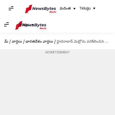
మరింత
Telugu
Telugu
హోమ్
/
వార్తలు
/
భారతదేశం వార్తలు
/
హైదరాబాద్ మెట్రోను పరిశీలించిన పార్లమెంట్ స్టాండింగ్ కమిటీ
ADVERTISEMENT