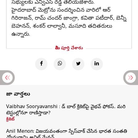
సభ్యులకు ఎన్వీఎస్ రెడ్డి తెలియజేశారు.
హైదరాబాద్ మెట్రోను సందర్శించిన వారిలో ఆర్
గిరిరాజన్, రామ్ చందర్ జాంగ్రా, కవితా పటీదార్, బెన్నీ
బెహనన్, శంకర్ లాల్వానీ, మసూది తదితరులు
ఉన్నారు.
మీరు పూర్తి చేశారు
తాజా వార్తలు
Vaibhav Sooryavanshi : రెడ్ బాల్ క్రికెట్‌పై వైభవ్ ఫోకస్.. మరి
టెస్టుల్లోనూ రాణిస్తాడా?
క్రికెట్
Anil Menon: విజయవంతంగా స్పేస్‌వాక్‌ చేసిన భారత సంతతి