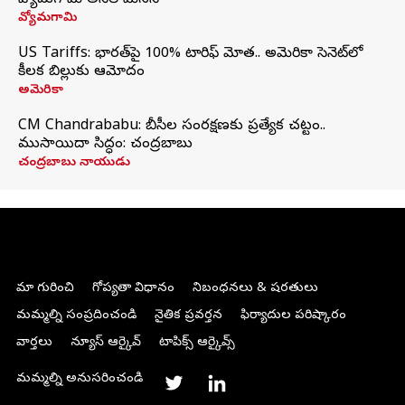
వ్యోమగామి అనిల్‌ మేనన్
వ్యోమగామి
US Tariffs: భారత్‌పై 100% టారిఫ్‌ మోత.. అమెరికా సెనెట్‌లో
కీలక బిల్లుకు ఆమోదం
అమెరికా
CM Chandrababu: బీసీల సంరక్షణకు ప్రత్యేక చట్టం..
ముసాయిదా సిద్ధం: చంద్రబాబు
చంద్రబాబు నాయుడు
మా గురించి
గోప్యతా విధానం
నిబంధనలు & షరతులు
మమ్మల్ని సంప్రదించండి
నైతిక ప్రవర్తన
ఫిర్యాదుల పరిష్కారం
వార్తలు
న్యూస్ ఆర్కైవ్
టాపిక్స్ ఆర్కైవ్స్
మమ్మల్ని అనుసరించండి