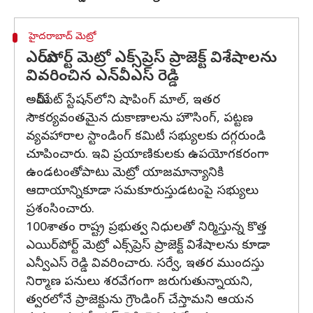
హైదరాబాద్ మెట్రో
ఎయిర్‌పోర్ట్ మెట్రో ఎక్స్‌ప్రెస్ ప్రాజెక్ట్ విశేషాలను
వివరించిన ఎన్‌వీఎస్ రెడ్డి
అమీర్‌పేట్ స్టేషన్‌లోని షాపింగ్ మాల్, ఇతర
సౌకర్యవంతమైన దుకాణాలను హౌసింగ్, పట్టణ
వ్యవహారాల స్టాండింగ్ కమిటీ సభ్యులకు దగ్గరుండి
చూపించారు. ఇవి ప్రయాణికులకు ఉపయోగకరంగా
ఉండటంతోపాటు మెట్రో యాజమాన్యానికి
ఆదాయాన్నికూడా సమకూరుస్తుడటంపై సభ్యులు
ప్రశంసించారు.
100శాతం రాష్ట్ర ప్రభుత్వ నిధులతో నిర్మిస్తున్న కొత్త
ఎయిర్‌పోర్ట్ మెట్రో ఎక్స్‌ప్రెస్ ప్రాజెక్ట్ విశేషాలను కూడా
ఎన్వీఎస్ రెడ్డి వివరించారు. సర్వే, ఇతర ముందస్తు
నిర్మాణ పనులు శరవేగంగా జరుగుతున్నాయని,
త్వరలోనే ప్రాజెక్టును గ్రౌండింగ్ చేస్తామని ఆయన