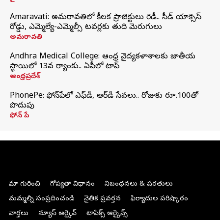
Amaravati: అమరావతిలో కీలక ప్రాజెక్టులు రెడీ.. సీడ్‌ యాక్సెస్‌
రోడ్డు, ఎమ్మెల్యే-ఎమ్మెల్సీ టవర్లకు తుది మెరుగులు
అమరావతి
Andhra Medical College: ఆంధ్ర వైద్యకళాశాలకు జాతీయ
స్థాయిలో 13వ ర్యాంకు.. ఏపీలో టాప్
ఆంధ్రప్రదేశ్
PhonePe: ఫోన్‌పేలో ఎఫ్‌డీ, ఆర్‌డీ సేవలు.. రోజుకు రూ.100తో
పొదుపు
ఫోన్‌ పే
మా గురించి
గోప్యతా విధానం
నిబంధనలు & షరతులు
మమ్మల్ని సంప్రదించండి
నైతిక ప్రవర్తన
ఫిర్యాదుల పరిష్కారం
వార్తలు
న్యూస్ ఆర్కైవ్
టాపిక్స్ ఆర్కైవ్స్