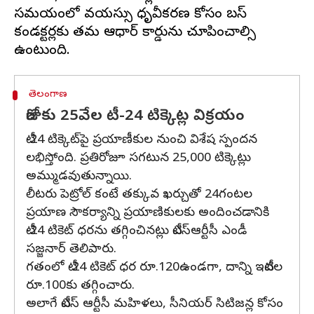
సమయంలో వయస్సు ధృవీకరణ కోసం బస్
కండక్టర్లకు తమ ఆధార్ కార్డును చూపించాల్సి
తెలంగాణ
రోజుకు 25వేల టీ-24 టిక్కెట్ల విక్రయం
టీ-24 టిక్కెట్‌పై ప్రయాణీకుల నుంచి విశేష స్పందన
లభిస్తోంది. ప్రతిరోజూ సగటున 25,000 టిక్కెట్లు
అమ్ముడవుతున్నాయి.
లీటరు పెట్రోల్ కంటే తక్కువ ఖర్చుతో 24గంటల
ప్రయాణ సౌకర్యాన్ని ప్రయాణికులకు అందించడానికి
టీ-24 టికెట్ ధరను తగ్గించినట్లు టీఎస్ఆర్టీసీ ఎండీ
సజ్జనార్ తెలిపారు.
గతంలో టీ-24 టికెట్ ధర రూ.120ఉండగా, దాన్ని ఇటీవల
రూ.100కు తగ్గించారు.
అలాగే టీఎస్ ఆర్టీసీ మహిళలు, సీనియర్ సిటిజన్ల కోసం