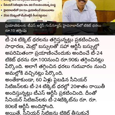
వ్రాసిన వారు
Apr 27, 2023
10:15 am
Stalin
ఈ వార్తాకథనం ఏంటి
ప్రయాణికులకు టీఎస్‌ ఆర్టీసీ గుడ్‌న్యూస్; హైదరాబాద్‌లో టికెట్ ధరలు
తెలంగాణ
రాష్ట్ర రోడ్డు రవాణా సంస్థ (
టీఎస్‌ఆర్టీసీ
)
రూ.10 తగ్గింపు
హైదరాబాద్ పరిధిలోని సాధారణ ప్రయాణికుల కోసం
టీ-24 టిక్కెట్ ధరలను తగ్గిస్తున్నట్లు ప్రకటించింది.
సాధారణ, మెట్రో బస్సులతో సహా ఆర్టీసీ బస్సుల్లో
అపరిమితంగా ప్రయాణించేందుకు అందించే టీ-24
టికెట్ ధరను రూ.100నుంచి రూ.90కు తగ్గించినట్లు
పేర్కొంది. అలాగే తగ్గించిన ధరలు గురువారం నుంచి
అమల్లోకి వచ్చినట్లు పేర్కొంది.
అంతేకాకుండా, 60 ఏళ్లు పైబడిన సీనియర్
సిటిజన్‌లకు టీ-24 టిక్కెట్ ధరల్లో 20శాతం రాయితీ
అందిస్తున్నట్లు టీఎస్‌ ఆర్టీసీ ప్రకటించింది. దీంతో
సీనియర్ సిటిజన్‌లకు టీ-24టిక్కెట్‌ను రూ. రూ.
80లకే ఆర్టీసీ అందిస్తోంది.
అయితే, సీనియర్ సిటిజన్లు టికెట్ తీసుకునే