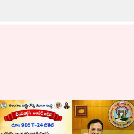
TSRTC: ప్రయాణికులకు టీఎస్‌ ఆర్టీసీ
గుడ్‌న్యూస్; హైదరాబాద్‌లో టికెట్
ధరలు రూ.10 తగ్గింపు