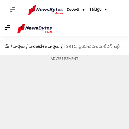
మరింత
Telugu
Telugu
హోమ్
/
వార్తలు
/
భారతదేశం వార్తలు
/
TSRTC: ప్రయాణికులకు టీఎస్‌ ఆర్టీసీ గుడ్‌న్యూస్; హైదరాబాద్‌లో టికెట్ ధరలు రూ.10 తగ్గింపు
ADVERTISEMENT