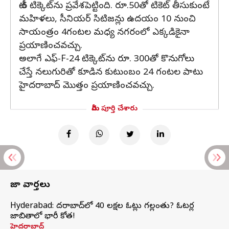
టీ-6 టిక్కెట్‌ను ప్రవేశపెట్టింది. రూ.50తో టికెట్ తీసుకుంటే
మహిళలు, సీనియర్ సిటిజన్లు ఉదయం 10 నుంచి
సాయంత్రం 4గంటల మధ్య నగరంలో ఎక్కడికైనా
ప్రయాణించవచ్చు.
అలాగే ఎఫ్-F-24 టిక్కెట్‌ను రూ. 300తో కొనుగోలు
చేస్తే నలుగురితో కూడిన కుటుంబం 24 గంటల పాటు
హైదరాబాద్ మొత్తం ప్రయాణించవచ్చు.
మీరు పూర్తి చేశారు
తాజా వార్తలు
Hyderabad: హైదరాబాద్‌లో 40 లక్షల ఓట్లు గల్లంతు? ఓటర్ల
జాబితాలో భారీ కోత!
హైదరాబాద్