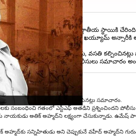
 కేసు
వ్యవహారం దేశం దాటి అంతర్జాతీయ స్థాయికి చేరింద
షల్ టాస్క్ ఫోర్స్ (ఎస్టీఎఫ్) గుర్తించింది. ఖయ్యూమ్ అన్సారీ
ులాంలకు ఖయ్యూమ్ అన్సారీ కారు, వసతి కల్పించినట్లు పో
వాత ఖయ్యూమ్ అన్సారీ వారికి సహాయం చేసినట్లు సమాచారం.
కు సంబంధించి గతంలో ఎస్టీఎఫ్ అతడిని ప్రశ్నించిందని పోలీసు 
జకీయ నాయకుడు అతిక్ అహ్మద్‌ని లక్ష్యంగా చేసుకున్నాడు. ఉమేష్
అతిక్ అహ్మద్‌కు సన్నిహితుడు అని చెప్పుకునే వహీద్ అహ్మద్‌ని 