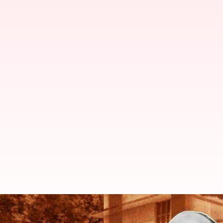
ఉమేష్ పాల్ హత్య కేసు నిందితులకు నేప