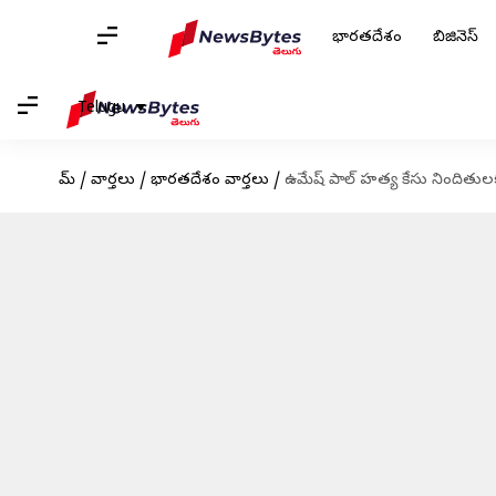
భారతదేశం
బిజినెస్
Telugu
హోమ్
/
వార్తలు
/
భారతదేశం వార్తలు
/
ఉమేష్ పాల్ హత్య కేసు నిందితులక