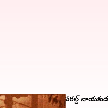
ాల్‌లో ఆశ్రయం; అండర్ వరల్డ్‌ నాయకుడు 