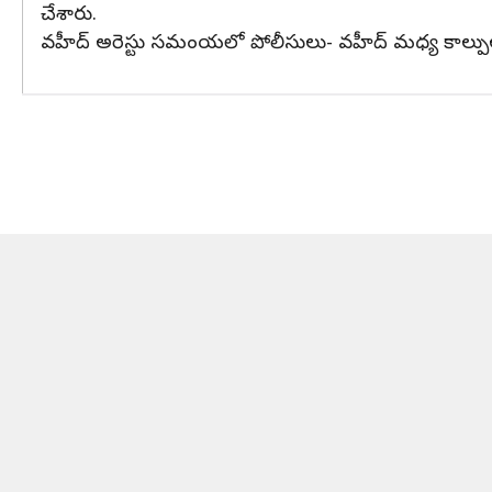
చేశారు.
వహీద్ అరెస్టు సమంయలో పోలీసులు- వహీద్ మధ్య కాల్పులు