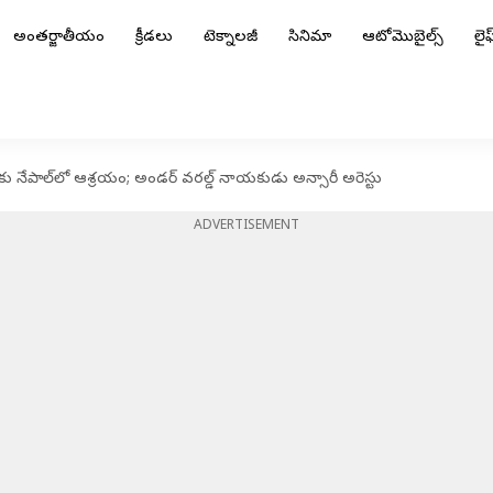
అంతర్జాతీయం
క్రీడలు
టెక్నాలజీ
సినిమా
ఆటోమొబైల్స్
లైఫ్
ు నేపాల్‌లో ఆశ్రయం; అండర్ వరల్డ్‌ నాయకుడు అన్సారీ అరెస్టు
ADVERTISEMENT