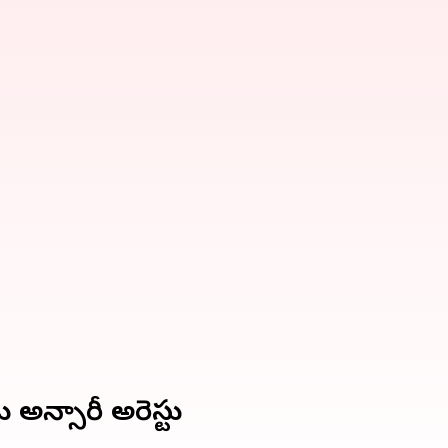
అన్సారీ అరెస్టు