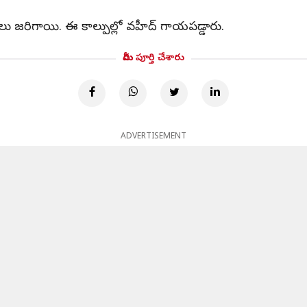
 జరిగాయి. ఈ కాల్పుల్లో వహీద్ గాయపడ్డారు.
మీరు పూర్తి చేశారు
ADVERTISEMENT