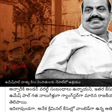
వ్రాసిన వారు
Mar 17, 2023
09:43 am
Stalin
ఈ వార్తాకథనం ఏంటి
ఉత్తరప్రదేశ్‌
లో ప్రయాగ్‌రాజ్‌కు చెందిన
ఉమేష్ పాల్ హత్య
అన్సారీ అనే వ్యక్తి ఆశ్రయం ఇచ్చినట్లు ఉత్తరప్రదేశ్ స్పె
తెలిపాయి.
ఉమేష్ పాల్ హత్య కేసులో నిందితులైన అసద్, మహ్మద్ గ
ఉత్తర్‌ప్రదేశ్
అతిక్ అహ్మద్‌ సన్నిహితుడు వహీద్ అరెస్టు
ఉత్తరప్రదేశ్‌లోని బెహ్రాయిచ్ మీదుగా నేపాల్ దాటిన తర్
ఉమేష్‌పాల్ హత్య కేసు నిందితులకు నేపాల్‌లో ఆశ్రయం
అన్సారీకి అండర్ వరల్డ్ సంబంధాలు ఉన్నాయని, ఇతర కేసుల
ఉమేష్ పాల్ గత నాలుగేళ్లుగా గ్యాంగ్‌స్టర్‌గా మారిన రా
తెలిపాయి.
ఇదిలావుండగా, అనేక క్రిమినల్ కేసుల్లో వాంటెడ్‌గా ఉన్న 