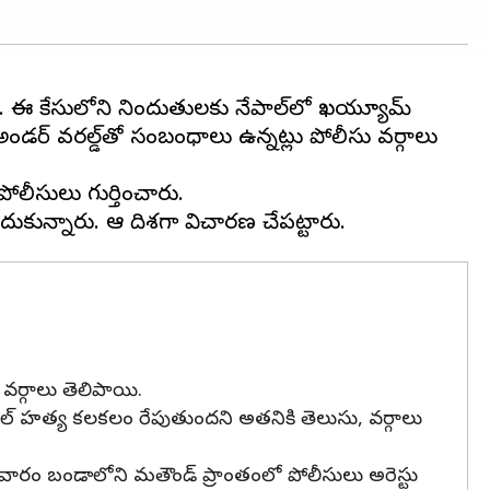
ి. ఈ కేసులోని నిందుతులకు నేపాల్‌లో ఖయ్యూమ్
కి అండర్ వరల్డ్‌‌తో సంబంధాలు ఉన్నట్లు పోలీసు వర్గాలు
లీసులు గుర్తించారు.
వర్గాలు తెలిపాయి.
 పాల్ హత్య కలకలం రేపుతుందని అతనికి తెలుసు, వర్గాలు
గురువారం బండాలోని మతౌండ్ ప్రాంతంలో పోలీసులు అరెస్టు