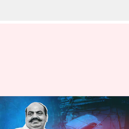
ఉత్తర్‌ప్రదేశ్ హత్య కేసు: ఉమేష్
పాల్‌పై కాల్పులు జరుపుతున్న
సీసీటీవీ వీడియో వైరల్