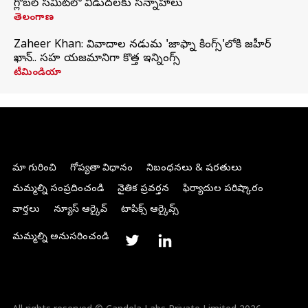
గ్లోబల్‌ సమిట్‌లో విడుదలకు సన్నాహాలు
తెలంగాణ
Zaheer Khan: వివాదాల నడుమ 'జాఫ్నా కింగ్స్'లోకి జహీర్
ఖాన్.. సహ యజమానిగా కొత్త ఇన్నింగ్స్
టీమిండియా
మా గురించి
గోప్యతా విధానం
నిబంధనలు & షరతులు
మమ్మల్ని సంప్రదించండి
నైతిక ప్రవర్తన
ఫిర్యాదుల పరిష్కారం
వార్తలు
న్యూస్ ఆర్కైవ్
టాపిక్స్ ఆర్కైవ్స్
మమ్మల్ని అనుసరించండి