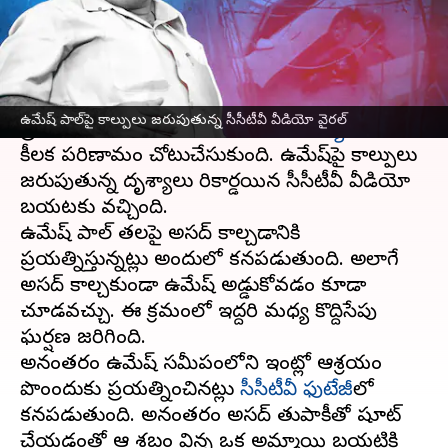
వ్రాసిన వారు
Mar 16, 2023
04:26 pm
Stalin
ఈ వార్తాకథనం ఏంటి
దేశ‌వ్యాప్తంగా సంచలనంగా మారిన
ఉత్తరప్రదేశ్‌
లోని
ఉమేష్ పాల్‌పై కాల్పులు జరుపుతున్న సీసీటీవీ వీడియో వైరల్
ప్రయాగ్‌రాజ్‌లో జరిగిన
ఉమేష్ పాల్ హత్య కేసు
లో
కీలక పరిణామం చోటుచేసుకుంది. ఉమేష్‌పై కాల్పులు
జరుపుతున్న దృశ్యాలు రికార్డయిన సీసీటీవీ వీడియో
బయటకు వచ్చింది.
ఉమేష్ పాల్ తలపై అసద్ కాల్చడానికి
ప్రయత్నిస్తున్నట్లు అందులో కనపడుతుంది. అలాగే
అసద్ కాల్చకుండా ఉమేష్ అడ్డుకోవడం కూడా
చూడవచ్చు. ఈ క్రమంలో ఇద్దరి మధ్య కొద్దిసేపు
ఘర్షణ జరిగింది.
అనంతరం ఉమేష్ సమీపంలోని ఇంట్లో ఆశ్రయం
పొందేందుకు ప్రయత్నించినట్లు
సీసీటీవీ ఫుటేజీ
లో
కనపడుతుంది. అనంతరం అసద్ తుపాకీతో షూట్
చేయడంతో ఆ శబ్దం విన్న ఒక అమ్మాయి బయటికి