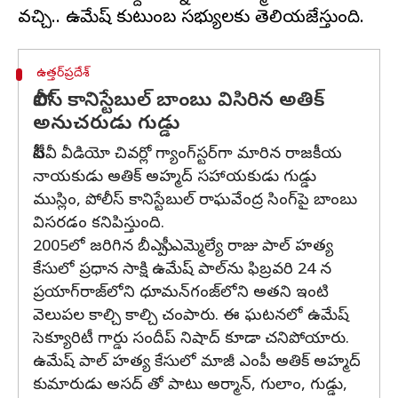
ఉత్తర్‌ప్రదేశ్
పోలీస్ కానిస్టేబుల్ బాంబు విసిరిన అతిక్
అనుచరుడు గుడ్డు
సీసీటీవీ వీడియో చివర్లో గ్యాంగ్‌స్టర్‌గా మారిన రాజకీయ
నాయకుడు అతిక్ అహ్మద్ సహాయకుడు గుడ్డు
ముస్లిం, పోలీస్ కానిస్టేబుల్ రాఘవేంద్ర సింగ్‌పై బాంబు
విసరడం కనిపిస్తుంది.
2005లో జరిగిన బీఎస్పీ ఎమ్మెల్యే రాజు పాల్ హత్య
కేసులో ప్రధాన సాక్షి ఉమేష్ పాల్‌ను ఫిబ్రవరి 24 న
ప్రయాగ్‌రాజ్‌లోని ధూమన్‌గంజ్‌లోని అతని ఇంటి
వెలుపల కాల్చి కాల్చి చంపారు. ఈ ఘటనలో ఉమేష్
సెక్యూరిటీ గార్డు సందీప్ నిషాద్ కూడా చనిపోయారు.
ఉమేష్ పాల్ హత్య కేసులో మాజీ ఎంపీ అతిక్ అహ్మద్
కుమారుడు అసద్ తో పాటు అర్మాన్, గులాం, గుడ్డు,