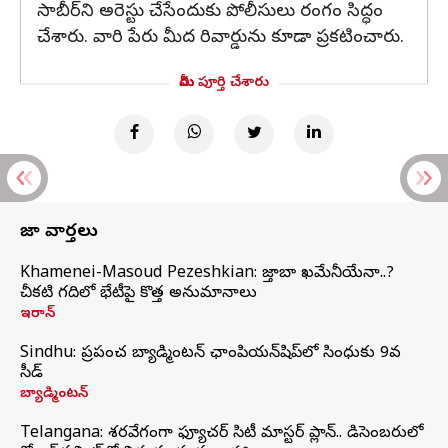
సాబీర్‌ని అరెస్టు చేసేందుకు పోలీసులు రంగం సిద్ధం
చేశారు. వారి పేరు మీద రివార్డును కూడా ప్రకటించారు.
మీరు పూర్తి చేశారు
తాజా వార్తలు
Khamenei-Masoud Pezeshkian: మొజ్తాబా ఖమేనీయేనా..?
చీకటి గదిలో భేటీపై కొత్త అనుమానాలు
ఇరాన్
Sindhu: ప్రపంచ బ్యాడ్మింటన్‌ ఛాంపియన్‌షిప్‌లో సింధుకు 9వ
సీడ్
బ్యాడ్మింటన్
Telangana: శరవేగంగా ఫ్యూచర్ సిటీ మాస్టర్ ప్లాన్.. డిసెంబరులో