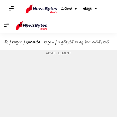
మరింత
Telugu
Telugu
హోమ్
/
వార్తలు
/
భారతదేశం వార్తలు
/
ఉత్తర్‌ప్రదేశ్ హత్య కేసు: ఉమేష్ పాల్‌పై కాల్పులు జరుపుతున్న సీసీటీవీ వీడియో వైరల్
ADVERTISEMENT