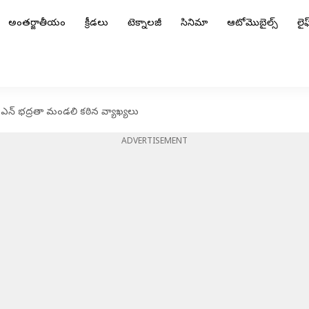
అంతర్జాతీయం
క్రీడలు
టెక్నాలజీ
సినిమా
ఆటోమొబైల్స్
లైఫ్
ఎన్ భద్రతా మండలి కఠిన వ్యాఖ్యలు
ADVERTISEMENT