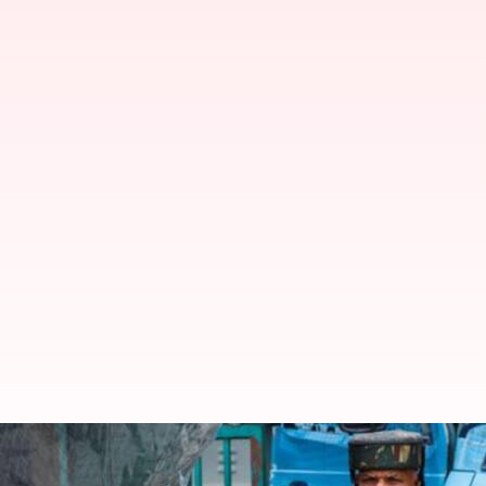
UNSC: పహల్గామ్ ఉగ్రదాడిపై యూఎన్ భ