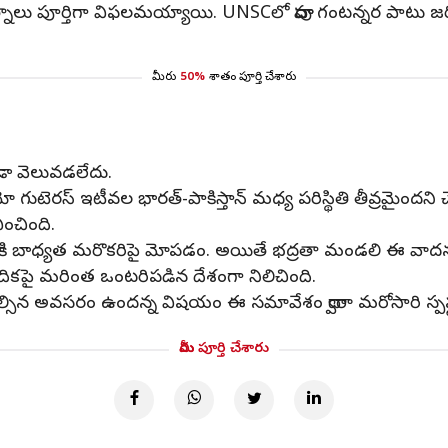
నాలు పూర్తిగా విఫలమయ్యాయి. UNSCలో దాదాపు గంటన్నర పాటు జ
మీరు
50%
శాతం పూర్తి చేశారు
ు
ా వెలువడలేదు.
ుటెరస్ ఇటీవల భారత్-పాకిస్తాన్ మధ్య పరిస్థితి తీవ్రమైందని చ
వించింది.
, దానికి బాధ్యత మరొకరిపై మోపడం. అయితే భద్రతా మండలి ఈ వాదనన
వేదికపై మరింత ఒంటరిపడిన దేశంగా నిలిచింది.
్సిన అవసరం ఉందన్న విషయం ఈ సమావేశం ద్వారా మరోసారి స్పష్
మీరు పూర్తి చేశారు