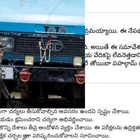
భారత్-
పాకిస్థాన్
మధ్య ఉద్రిక్తతలు తీవ్రమయ్యాయి. ఈ నేపథ్
్ డోర్) సమావేశాన్ని ఏర్పాటు చేసింది. అయితే ఈ సమావేశంల
ాశ్మీర్ సమస్యను మళ్లీ అంతర్జాతీయ వేదికపై లేవనెత్తడాన
బ్బ ఇచ్చాయి. ఈ సమావేశంలో లష్కరే తోయిబా పహల్గామ్ దాడ
్రంగా చర్యలు తీసుకోవాల్సిన అవసరం ఉందని స్పష్టం చేశాయి.
 చేయడం క్షమించరాని చర్యగా అభివర్ణించాయి.
కొన్ని దేశాలు తీవ్ర ఆందోళన వ్యక్తం చేశాయి. ఈ పరీక్షలను ఉద్రిక
క్షిక చర్చల ద్వారా పరిష్కరించుకోవాలని సూచించాయి.