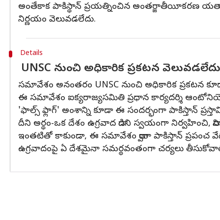
అంతేకాక పాకిస్థాన్ ప్రయత్నించిన అంతర్జాతీయీకరణ యత్
నిర్ణయం వెలువడలేదు.
Details
UNSC నుంచి అధికారిక ప్రకటన వెలువడలేద
సమావేశం అనంతరం UNSC నుంచి అధికారిక ప్రకటన కూడ
ఈ సమావేశం ఐక్యరాజ్యసమితి ప్రధాన కార్యదర్శి ఆంటోనియో గ
'ఫాల్స్ ఫ్లాగ్' అంశాన్ని కూడా ఈ సందర్భంగా పాకిస్తాన్ ప్రస్తా
దీని అర్థం-ఒక దేశం ఉగ్రవాద దాడిని స్వయంగా నిర్వహించి
ఇంతటితో కాకుండా, ఈ సమావేశం ద్వారా పాకిస్తాన్ ప్రపంచ 
ఉగ్రవాదంపై ఏ దేశమైనా సమర్థవంతంగా చర్యలు తీసుకోవాల