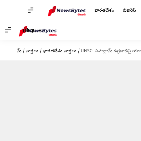
భారతదేశం
బిజినెస్
Telugu
హోమ్
/
వార్తలు
/
భారతదేశం వార్తలు
/
UNSC: పహల్గామ్ ఉగ్రదాడిపై యూ