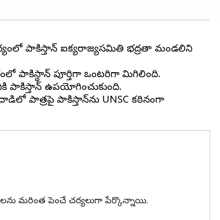
యంలో పాకిస్తాన్ ఐక్యరాజ్యసమితి భద్రతా మండలిని
ో పాకిస్థాన్ పూర్తిగా ఒంటరిగా మిగిలింది.
ికి పాకిస్తాన్ ఉపయోగించుకుంది.
ిలో పాత్రపై పాకిస్తాన్‌ను UNSC కఠినంగా
్తతలను మరింత పెంచే చర్యలుగా పేర్కొన్నాయి.