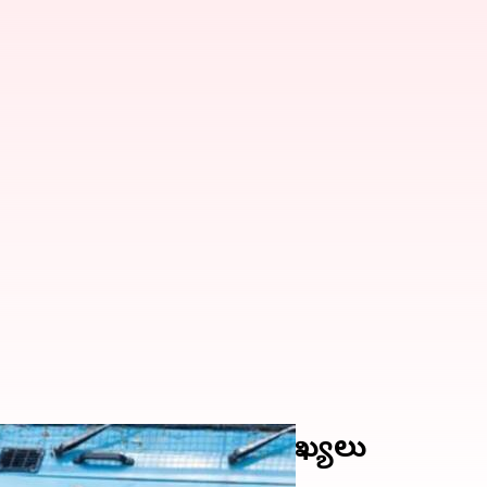
ద్రతా మండలి కఠిన వ్యాఖ్యలు