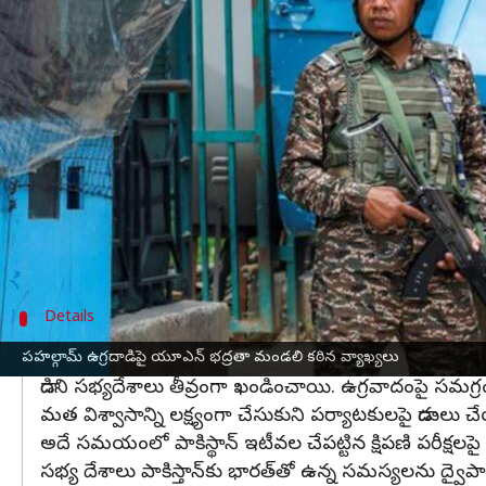
వ్రాసిన వారు
May 06, 2025
12:43 pm
Jayachandra Akuri
ఈ వార్తాకథనం ఏంటి
జమ్ముకశ్మీర్‌
లోని పహల్గామ్‌లో ఉగ్రదాడి జరిగిన తర్వాత 
సమావేశం నిర్వహించాలంటూ విజ్ఞప్తి చేసింది.
ఈ అభ్యర్థనను పరిశీలించిన UNSC, ఒక గోప్యమైన (క్లోజ్డ
ఈ అవకాశాన్ని భారత్‌పై తప్పుడు ఆరోపణలు చేయడానికి, క
కానీ భద్రతా మండలి సభ్య దేశాలు ఆ దేశానికి ఎదురుదె
Details
దాడిని ఖండించిన సభ్యదేశాలు
పహల్గామ్ ఉగ్రదాడిపై యూఎన్ భద్రతా మండలి కఠిన వ్యాఖ్యలు
దాడిని సభ్యదేశాలు తీవ్రంగా ఖండించాయి. ఉగ్రవాదంపై సమగ
మత విశ్వాసాన్ని లక్ష్యంగా చేసుకుని పర్యాటకులపై దాడులు
అదే సమయంలో పాకిస్థాన్ ఇటీవల చేపట్టిన క్షిపణి పరీక్షలపై 
సభ్య దేశాలు పాకిస్తాన్‌కు భారత్‌తో ఉన్న సమస్యలను ద్వైపా