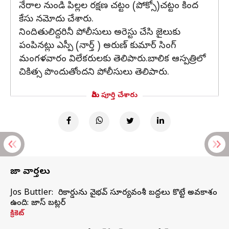
నేరాల నుండి పిల్లల రక్షణ చట్టం (పోక్సో)చట్టం కింద
కేసు నమోదు చేశారు.
నిందితులిద్దరినీ పోలీసులు అరెస్టు చేసి జైలుకు
పంపినట్లు ఎస్పీ (నార్త్ ) అరుణ్ కుమార్ సింగ్
మంగళవారం విలేకరులకు తెలిపారు.బాలిక ఆస్పత్రిలో
చికిత్స పొందుతోందని పోలీసులు తెలిపారు.
మీరు పూర్తి చేశారు
తాజా వార్తలు
Jos Buttler: నా రికార్డును వైభవ్ సూర్యవంశీ బద్దలు కొట్టే అవకాశం
ఉంది: జాస్ బట్లర్
క్రికెట్