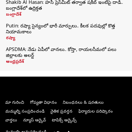
Shakib Al Hasan: హసీనా ప్రెస్‌మీట్‌ తర్వాత షకీబ్‌ ఇంటిపై దాడి..
బంగ్లాదేశ్‌లో ఉద్రిక్తత
బంగ్లాదేశ్
Putin: రష్యా సైన్యంలో భారీ మార్పులు.. కీలక పదవుల్లో కొత్త
నియామకాలు
రష్యా
APSDMA: నేడు ఏపీలో వానలు.. కోస్తా, రాయలసీమలో పలు
జిల్లాలకు అలర్ట్
ఆంధ్రప్రదేశ్
మా గురించి
గోప్యతా విధానం
నిబంధనలు & షరతులు
మమ్మల్ని సంప్రదించండి
నైతిక ప్రవర్తన
ఫిర్యాదుల పరిష్కారం
వార్తలు
న్యూస్ ఆర్కైవ్
టాపిక్స్ ఆర్కైవ్స్