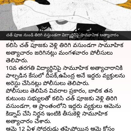
వ్రాసిన వారు
Nov 22, 2023
10:29 am
Sirish Praharaju
ఈ వార్తాకథనం ఏంటి
ఉత్తర్‌ప్రదేశ్
లో దారుణం చోటు చేసుకుంది. గోరఖ్‌పూర్
చత్ పూజ నుండి తిరిగి వస్తుండగా విద్యార్థినిపై సామూహిక అత్యాచారం
జిల్లాలో ఓ మైనర్ బాలిక తన కుటుంబ సభ్యులతో
కలిసి చత్ పూజకు వెళ్లి తిరిగి వస్తుండగా సామూహిక
అత్యాచారం జరిగినట్లు మంగళవారం పోలీసులు
తెలిపారు.
10వ తరగతి విద్యార్థినిపై సామూహిక అత్యాచారానికి
పాల్పడిన కేసులో దీపక్,ఉపేంద్ర అనే ఇద్దరు వ్యక్తులను
అరెస్టు చేసినట్లు పోలీసులు తెలిపారు.
పోలీసులు తెలిపిన వివరాల ప్రకారం, బాలిక తన
కుటుంబ సభ్యులతో కలిసి చత్ పూజకు వెళ్లి తిరిగి
వస్తుండగా, ఆ ప్రాంతంలోని ఇద్దరు వ్యక్తులు ఆమెను
కిడ్నాప్ చేసి నిర్జన ఇంటికి తీసుకెళ్లి సామూహిక
అత్యాచారం చేశారు.
ఆమె 12 ఏళ్ల సోదరుడు తప్పిపోయిన ఆమె కోసం