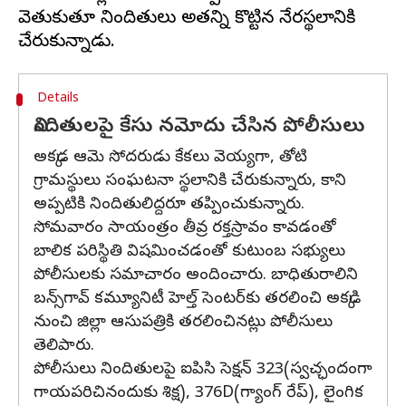
వెతుకుతూ నిందితులు అతన్ని కొట్టిన నేరస్థలానికి
Details
నిందితులపై కేసు నమోదు చేసిన పోలీసులు
అక్కడ ఆమె సోదరుడు కేకలు వెయ్యగా, తోటి
గ్రామస్థులు సంఘటనా స్థలానికి చేరుకున్నారు, కాని
అప్పటికి నిందితులిద్దరూ తప్పించుకున్నారు.
సోమవారం సాయంత్రం తీవ్ర రక్తస్రావం కావడంతో
బాలిక పరిస్థితి విషమించడంతో కుటుంబ సభ్యులు
పోలీసులకు సమాచారం అందించారు. బాధితురాలిని
బన్స్‌గావ్ కమ్యూనిటీ హెల్త్ సెంటర్‌కు తరలించి అక్కడి
నుంచి జిల్లా ఆసుపత్రికి తరలించినట్లు పోలీసులు
తెలిపారు.
పోలీసులు నిందితులపై ఐపిసి సెక్షన్ 323(స్వచ్ఛందంగా
గాయపరిచినందుకు శిక్ష), 376D(గ్యాంగ్ రేప్), లైంగిక