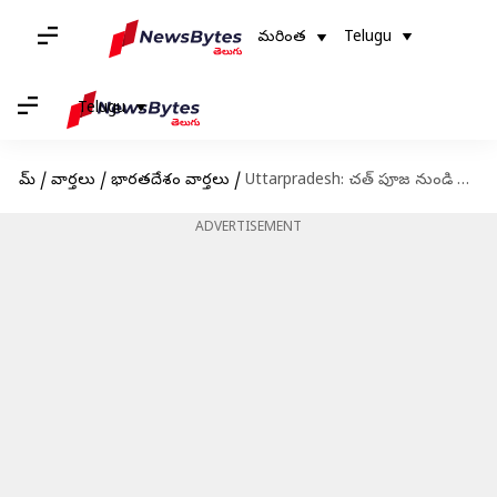
మరింత
Telugu
Telugu
హోమ్
/
వార్తలు
/
భారతదేశం వార్తలు
/
Uttarpradesh: చత్ పూజ నుండి తిరిగి వస్తుండగా విద్యార్థినిపై సామూహిక అత్యాచారం
ADVERTISEMENT