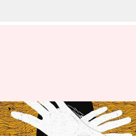
Uttarpradesh: చత్ పూజ నుండి
తిరిగి వస్తుండగా విద్యార్థినిపై
సామూహిక అత్యాచారం