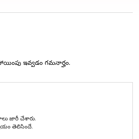
ినహాయింపు ఇవ్వడం గమనార్హం.
లు జారీ చేశారు.
షయం తెలిసిందే.