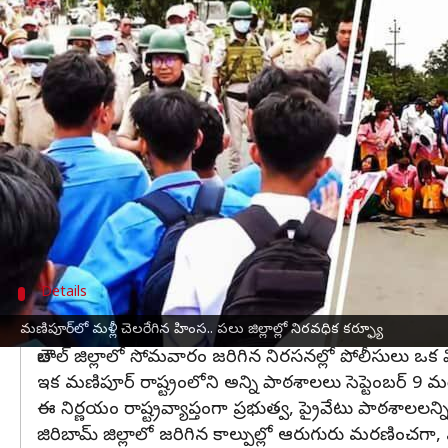
వ్రాసిన వారు
Sep 10, 2024
02:10 pm
Jayachandra Akuri
ఈ వార్తాకథనం ఏంటి
మణిపూర్‌
లో పరిస్థితి మరోసారి ఉద్రిక్తంగా మారింది.
సెప్టెంబర్ 10 ఉదయం 11 గంటల నుండి ఇంఫాల్ పశ్చిమ, ఇ
విద్యార్థుల నిరసనలు తీవ్రమవుతున్న నేపథ్యంలో ఈ నిర్ణ
కర్ఫ్యూ సమయంలో అత్యవసర సేవల కోసం కొన్నింటికి
ఆరోగ్యం, విద్యుత్, నీటి సరఫరా, విమాన ప్రయాణికుల 
Details
రాష్ట్ర వ్యాప్తంగా విద్యాసంస్థలు సెలవు
మణిపూర్‌లో మళ్లీ చెలరేగిన హింస.. పలు జిల్లాల్లో నిరవధిక కర్ఫ్యూ
తౌబాల్ జిల్లాలో సోమవారం జరిగిన నిరసనల్లో పోలీసులు ఒక విద్య
ఇక మణిపూర్ రాష్ట్రంలోని అన్ని పాఠశాలలు సెప్టెంబర్ 9 
ఈ నిర్ణయం రాష్ట్రవ్యాప్తంగా ప్రభుత్వ, ప్రైవేటు పాఠశాలల
జిరిబామ్ జిల్లాలో జరిగిన కాల్పుల్లో ఆరుగురు మరణించగా, మ