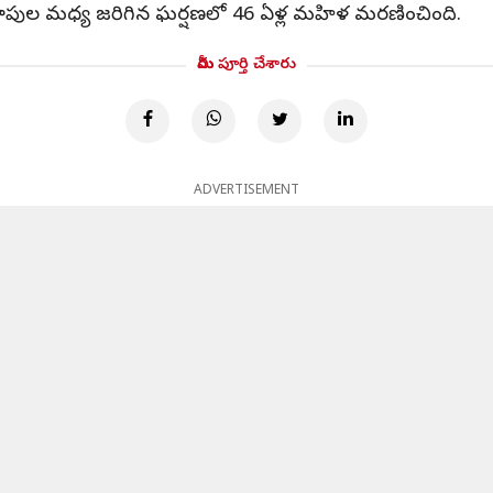
ధ గ్రూపుల మధ్య జరిగిన ఘర్షణలో 46 ఏళ్ల మహిళ మరణించింది.
మీరు పూర్తి చేశారు
ADVERTISEMENT