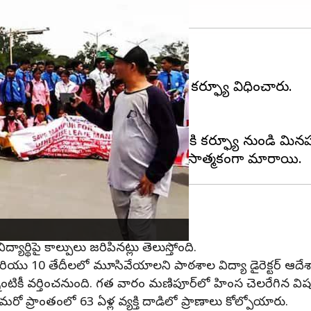
ంఫాల్ తూర్పు, తౌబాల్ జిల్లాల్లో కర్ఫ్యూ విధించారు.
యాన్ని తీసుకున్నారు.
 మినహాయింపులు కూడా ఇచ్చారు.
కదలికలు, మీడియా సిబ్బంది వంటి వారికి కర్ఫ్యూ నుండి మ
ార్థిపై కాల్పులు జరిపినట్లు తెలుస్తోంది.
మరియు 10 తేదీలలో మూసివేయాలని పాఠశాల విద్యా డైరెక్టర్ ఆదేశా
న్నింటికీ వర్తించనుంది. గత వారం మణిపూర్‌లో హింస చెలరేగిన వి
రో ప్రాంతంలో 63 ఏళ్ల వ్యక్తి దాడిలో ప్రాణాలు కోల్పోయారు.