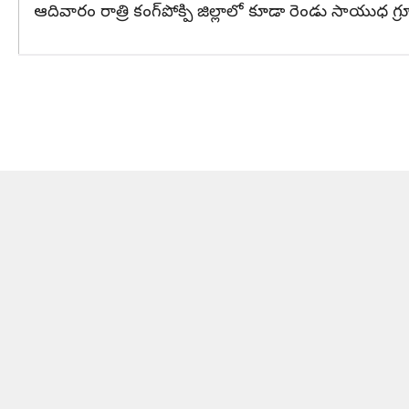
ఆదివారం రాత్రి కంగ్‌పోక్పి జిల్లాలో కూడా రెండు సాయు