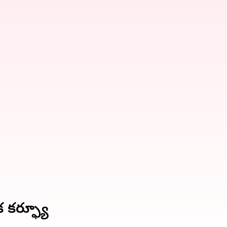
 కర్ఫ్యూ