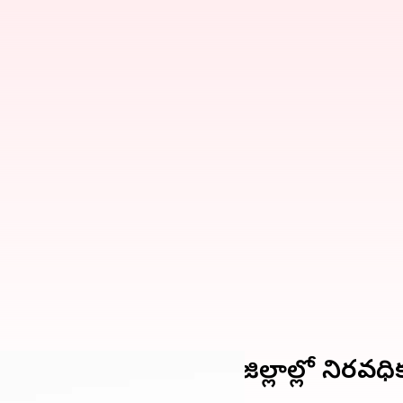
చెలరేగిన హింస.. పలు జిల్లాల్లో నిరవధిక