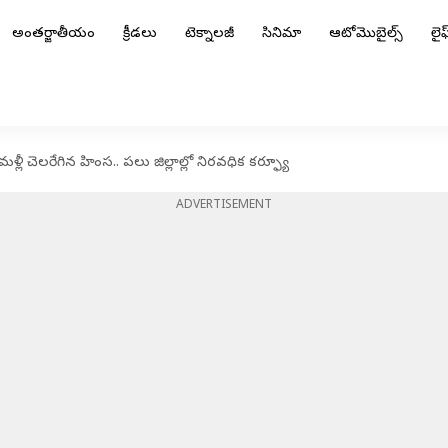
అంతర్జాతీయం
క్రీడలు
టెక్నాలజీ
సినిమా
ఆటోమొబైల్స్
లైఫ్
లీ చెలరేగిన హింస.. పలు జిల్లాల్లో నిరవధిక కర్ఫ్యూ
ADVERTISEMENT