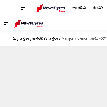
భారతదేశం
బిజినెస్
Telugu
హోమ్
/
వార్తలు
/
భారతదేశం వార్తలు
/
Manipur violence: మణిపూర్‌లో మళ్