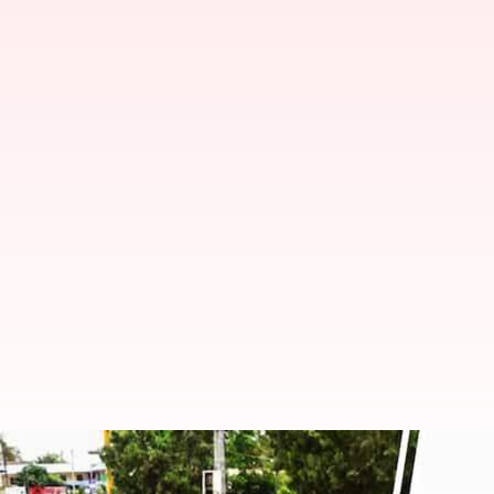
Manipur violence: మణిపూర్‌లో మళ్లీ 