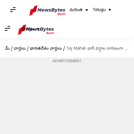
మరింత
Telugu
Telugu
హోమ్
/
వార్తలు
/
భారతదేశం వార్తలు
/
Taj Mahal: భారీ వర్షాల కారణంగా తాజ్‌మహల్‌లో వాటర్ లీకేజీ!
ADVERTISEMENT