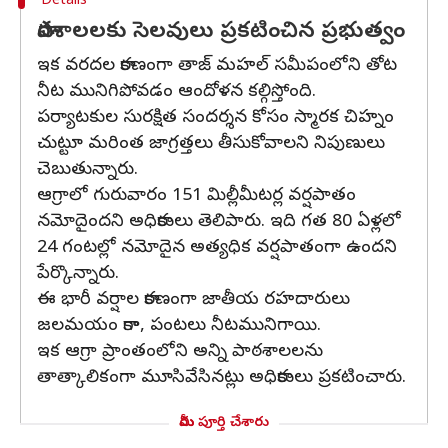
Details
పాఠశాలలకు సెలవులు ప్రకటించిన ప్రభుత్వం
ఇక వరదల కారణంగా తాజ్ మహల్ సమీపంలోని తోట
నీట మునిగిపోవడం ఆందోళన కల్గిస్తోంది.
పర్యాటకుల సురక్షిత సందర్శన కోసం స్మారక చిహ్నం
చుట్టూ మరింత జాగ్రత్తలు తీసుకోవాలని నిపుణులు
చెబుతున్నారు.
ఆగ్రాలో గురువారం 151 మిల్లీమీటర్ల వర్షపాతం
నమోదైందని అధికారులు తెలిపారు. ఇది గత 80 ఏళ్లలో
24 గంటల్లో నమోదైన అత్యధిక వర్షపాతంగా ఉందని
పేర్కొన్నారు.
ఈ భారీ వర్షాల కారణంగా జాతీయ రహదారులు
జలమయం కాగా, పంటలు నీటమునిగాయి.
ఇక ఆగ్రా ప్రాంతంలోని అన్ని పాఠశాలలను
తాత్కాలికంగా మూసివేసినట్లు అధికారులు ప్రకటించారు.
మీరు పూర్తి చేశారు