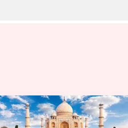
Taj Mahal: భారీ వర్షాల కారణంగా
తాజ్‌మహల్‌లో వాటర్ లీకేజీ!
వ్రాసిన వారు
Sep 14, 2024
03:01 pm
Jayachandra Akuri