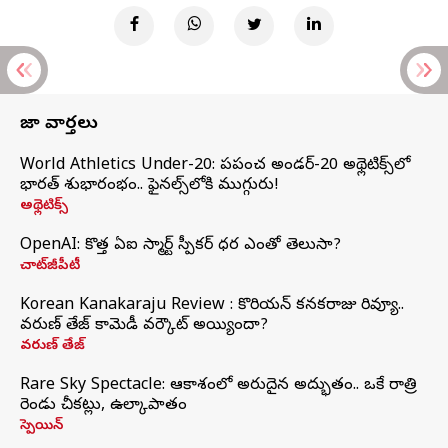
తాజా వార్తలు
World Athletics Under-20: ప్రపంచ అండర్-20 అథ్లెటిక్స్‌లో
భారత్‌ శుభారంభం.. ఫైనల్స్‌లోకి ముగ్గురు!
అథ్లెటిక్స్
OpenAI: కొత్త ఏఐ స్మార్ట్ స్పీకర్ ధర ఎంతో తెలుసా?
చాట్‌జీపీటీ
Korean Kanakaraju Review : కొరియన్ కనకరాజు రివ్యూ..
వరుణ్ తేజ్ కామెడీ వర్కౌట్ అయ్యిందా?
వరుణ్ తేజ్
Rare Sky Spectacle: ఆకాశంలో అరుదైన అద్భుతం.. ఒకే రాత్రి
రెండు చీకట్లు, ఉల్కాపాతం
స్పెయిన్