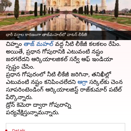
ఈ వార్తాకథనం ఏంటి
దిల్లీకి 250 కిలోమీటర్ల దూరంలో ఉన్న ఆగ్రాలో రెండు
రోజులుగా ఎడతెరిపి లేకుండా భారీ వర్షం కురుస్తోంది.
భారీ వర్షాల కారణంగా తాజ్‌మహల్‌లో వాటర్ లీకేజీ!
దీని కారణంగా 17వ శతాబ్దానికి చెందిన ప్రముఖ స్మారక
చిహ్నం
తాజ్ మహల్
వద్ద నీటి లీకేజీ కలకలం రేపింది.
అయితే, ప్రధాన గోపురానికి ఎటువంటి నష్టం
జరగలేదని ఆర్కియాలజికల్ సర్వే ఆఫ్ ఇండియా
స్పష్టం చేసింది.
ప్రధాన గోపురంలో నీటి లీకేజీ జరిగినా, తనిఖీల్లో
ఎటువంటి నష్టం కనిపించలేదని
ఆగ్రా
సర్కిల్‌కు చెందిన
సూపరింటెండింగ్ ఆర్కియాలజిస్ట్ రాజ్‌కుమార్ పటేల్
పేర్కొన్నారు.
డ్రోన్ కెమెరా ద్వారా గోపురాన్ని