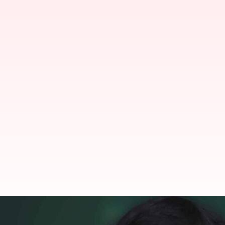
Ponguleti Srinivas Reddy: 16 గంటల పాటు