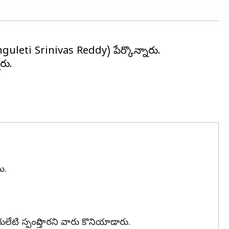
guleti Srinivas Reddy) పేర్కొన్నారు.
రు.
ి.
టి స్పందిస్తారని వారు కొనియాడారు.