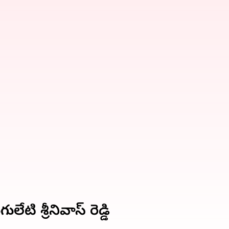
టి శ్రీనివాస్ రెడ్డి