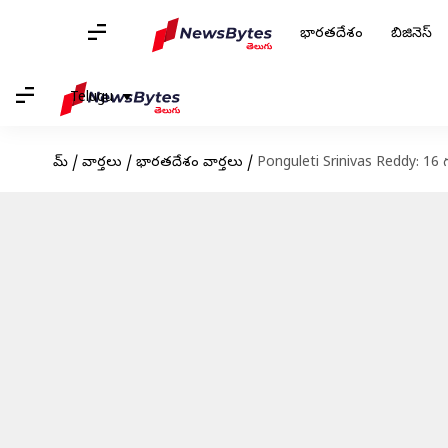
భారతదేశం
బిజినెస్
Telugu
హోమ్
/
వార్తలు
/
భారతదేశం వార్తలు
/
Ponguleti Srinivas Reddy: 16 గంటల 