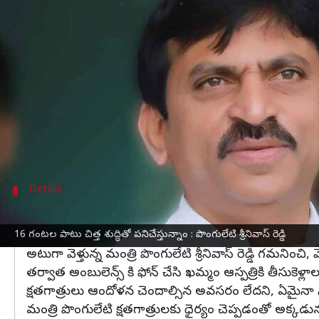
వ్రాసిన వారు
Jan 02, 2024
04:05 pm
Jayachandra Akuri
ఈ వార్తాకథనం ఏంటి
కాంగ్రెస్ ప్రభుత్వం అధికారంలోకి రాగానే 16 గంటల పాటు చిత
మాటలు కాదు చేతల్లో చూపించాలనే ఉద్ధేశంతో తొలి మం
ఆర్టీసీ బస్సుల్లో మహిళలకు ఉచిత ప్రయాణం, రాజీవ్ ఆరోగ
ఖమ్మం రూరల్ మండలం మంగళదూడెంలో జరిగిన ప్రజ
Details
పెద్ద మనసు చాటుకున్న పొంగులేటి
ఇదిలా ఉండగా, చింతపల్లి స్టేజీ వద్ద రెండు బైకులు ఢీకొన్న
16 గంటల పాటు చిత్త శుద్ధితో పనిచేస్తున్నాం : పొంగులేటి శ్రీనివాస్ రెడ్డి
అటుగా వెళ్తున్న మంత్రి పొంగులేటి శ్రీనివాస్ రెడ్డి గమనిం
తర్వాత అంబులెన్స్ కి ఫోన్ చేసి ఖమ్మం ఆస్పత్రికి తీసుకెళ్లాల
క్షతగాత్రులు ఆందోళన చెందాల్సిన అవసరం లేదని, ఏమైన
మంత్రి పొంగులేటి క్షతగాత్రులకు ధైర్యం చెప్పడంతో అక్క