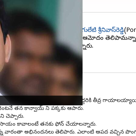
్తశుద్ధితో పని చేస్తోందని మంత్రి
పొంగులేటి శ్రీనివాస్‌రెడ్డి
(Pon
త్రి వర్గ సమావేశంలో ఆరు హామీలకు ఆమోదం తెలిపామన్నా
్య శ్రీని రూ.10 లక్షలకు పెంచామన్నారు.
ాపాలన సభలో ఆయన మాట్లాడారు.
ాయి. ఈ ఘటనలో బైకులో ప్రయాణిస్తున్న ఇద్దరికి తీవ్ర గాయాలయ్యాయ
చి, వెంటనే తన కాన్వాయ్ ని పక్కకు ఆపారు.
ని చెప్పారు.
ా సాయం కావాలంటే తనకు ఫోన్ చేయాలన్నారు.
డున్న వారంతా అభినందనలు తెలిపారు. ఎలాంటి ఆపద వచ్చిన పొంగులే