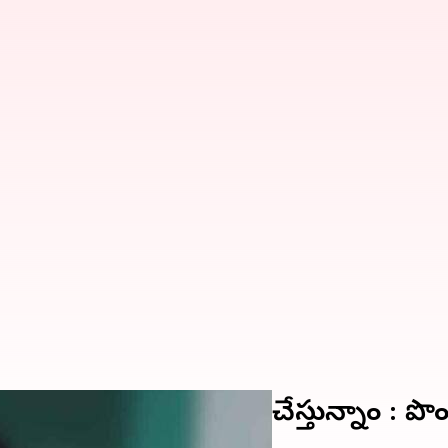
 చిత్త శుద్ధితో పనిచేస్తున్నాం : పొంగులే