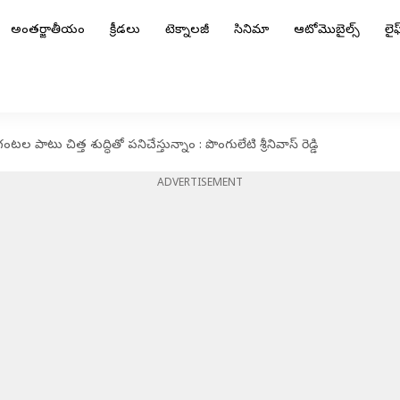
అంతర్జాతీయం
క్రీడలు
టెక్నాలజీ
సినిమా
ఆటోమొబైల్స్
లైఫ్
పాటు చిత్త శుద్ధితో పనిచేస్తున్నాం : పొంగులేటి శ్రీనివాస్ రెడ్డి
ADVERTISEMENT