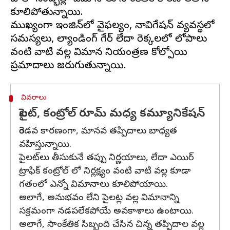
కూలిపోతున్నాయి.
ముఖ్యంగా ఇంజిన్‌లో వైఫల్యం, నావిగేషన్ వ్యవస్థలో
సమస్యలు, ల్యాండింగ్ గేర్ లేదా రెక్కలలో లోపాలు
వంటి వాటి వల్ల విమాన నియంత్రణ కోల్పోయి
వివరాలు
పైలట్, కంట్రోల్ రూమ్ మధ్య కమ్యూనికేషన్
రెండవ కారణంగా, మానవ తప్పిదాలు బాధ్యత
వహిస్తున్నాయి.
పైలట్‌లు తీసుకునే తప్పు నిర్ణయాలు, లేదా ఎయిర్
ట్రాఫిక్ కంట్రోల్ లో నిర్లక్ష్యం వంటి వాటి వల్ల కూడా
గతంలో ఎన్నో విమానాలు కూలిపోయాయి.
అలాగే, అనుభవం లేని పైలట్ల వల్ల విమానాన్ని
సక్రమంగా నడపలేకపోయే అవకాశాలు ఉంటాయి.
అలాగే, సాంకేతిక సిబ్బంది చేసిన చిన్న తప్పిదాల వల్ల