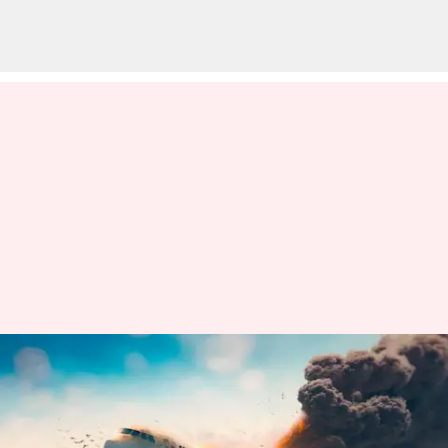
Why Planes Crash: విమాన
కూలిపోడానికి గల కారణాలు
ఏమిటి? ప్రమాదాలకు 4 ప్రధాన