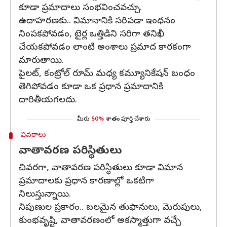
కూడా ప్రమాదాలు సంభవించవచ్చు.
ఉదాహరణకు.. విమానానికి సరిపడా ఇంధనం
నింపకపోవడం, టైర్ల ఒత్తిడిని సరిగా తనిఖీ
చేయకపోవడం లాంటి అంశాలు ప్రమాద కారకంగా
మారుతాయి.
పైలట్, కంట్రోల్ రూమ్ మధ్య కమ్యూనికేషన్ బంధం
తెగిపోవడం కూడా ఒక ప్రధాన ప్రమాదానికి
దారితీయగలదు.
మీరు
50%
శాతం పూర్తి చేశారు
వివరాలు
వాతావరణ పరిస్థితులు
చివరగా, వాతావరణ పరిస్థితులు కూడా విమాన
ప్రమాదాలకు ప్రధాన కారణాల్లో ఒకటిగా
నిలుస్తున్నాయి.
నిపుణుల ప్రకారం.. బలమైన తుఫానులు, మెరుపులు,
కుంభవృష్టి, వాతావరణంలో అకస్మాత్తుగా వచ్చే