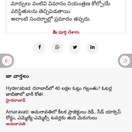
మార్పులు వంటివి విమానం నియంత్రణ కోల్పోయే
పరిస్థితులను తెచ్చిపెడతాయి.
అలాంటి సందర్భాల్లో ప్రమాదం తప్పదు.
మీరు పూర్తి చేశారు
తాజా వార్తలు
Hyderabad: హైదరాబాద్‌లో 40 లక్షల ఓట్లు గల్లంతు? ఓటర్ల
జాబితాలో భారీ కోత!
హైదరాబాద్
Amaravati: అమరావతిలో కీలక ప్రాజెక్టులు రెడీ.. సీడ్‌ యాక్సెస్‌
రోడ్డు, ఎమ్మెల్యే-ఎమ్మెల్సీ టవర్లకు తుది మెరుగులు
అమరావతి