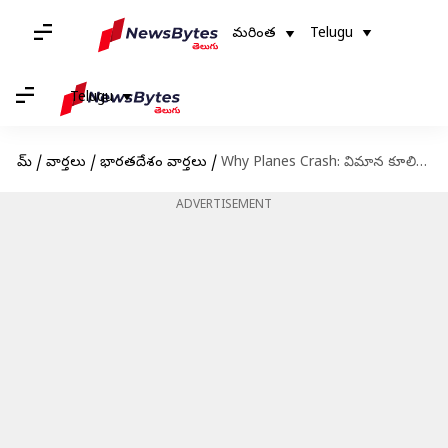
మరింత
Telugu
Telugu
హోమ్
/
వార్తలు
/
భారతదేశం వార్తలు
/
Why Planes Crash: విమాన కూలిపోడానికి గల కారణాలు ఏమిటి? ప్రమాదాలకు 4 ప్రధాన కారణాలు ఇవే..!
ADVERTISEMENT