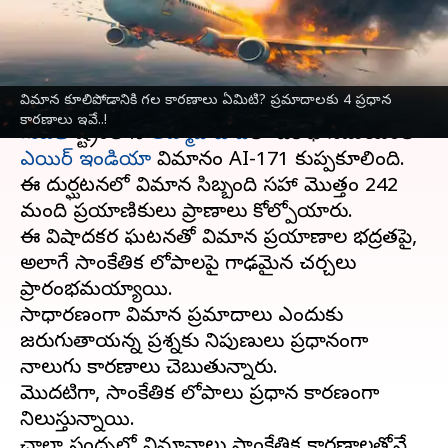
కారణాలు ఇవే..!
వ్రాసిన వారు
Jun 12, 2025
07:17 pm
Sirish Praharaju
ఈ వార్తాకథనం ఏంటి
విమాన కూలిపోడానికి గల కారణాలు ఏమిటి? ప్రమాదాలకు 4 ప్రధాన
కారణాలు ఇవే..!
గుజరాత్
రాష్ట్రంలోని
అహ్మదాబాద్‌
లో టేకాఫ్ సమయంలో
ఎయిర్ ఇండియా
విమానం AI-171 కుప్పకూలింది.
ఈ దుర్ఘటనలో విమాన సిబ్బంది సహా మొత్తం 242
మంది ప్రయాణికులు ప్రాణాలు కోల్పోయారు.
ఈ విషాదకర ఘటనతో విమాన ప్రయాణాల భద్రతపై,
అలాగే సాంకేతిక లోపాలపై గాఢమైన చర్చలు
ప్రారంభమయ్యాయి.
సాధారణంగా విమాన ప్రమాదాలు ఎందుకు
జరుగుతాయన్న ప్రశ్నకు నిపుణులు ప్రధానంగా
నాలుగు కారణాలు చెబుతున్నారు.
మొదటిగా, సాంకేతిక లోపాలు ప్రధాన కారణంగా
నిలుస్తున్నాయి.
చాలా సందర్భాల్లో విమానాలు సాంకేతిక కారణాలతోనే