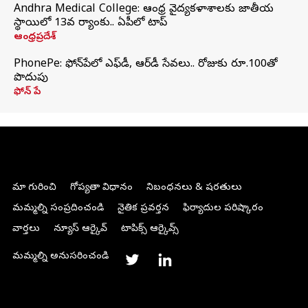
Andhra Medical College: ఆంధ్ర వైద్యకళాశాలకు జాతీయ
స్థాయిలో 13వ ర్యాంకు.. ఏపీలో టాప్
ఆంధ్రప్రదేశ్
PhonePe: ఫోన్‌పేలో ఎఫ్‌డీ, ఆర్‌డీ సేవలు.. రోజుకు రూ.100తో
పొదుపు
ఫోన్‌ పే
మా గురించి
గోప్యతా విధానం
నిబంధనలు & షరతులు
మమ్మల్ని సంప్రదించండి
నైతిక ప్రవర్తన
ఫిర్యాదుల పరిష్కారం
వార్తలు
న్యూస్ ఆర్కైవ్
టాపిక్స్ ఆర్కైవ్స్
మమ్మల్ని అనుసరించండి