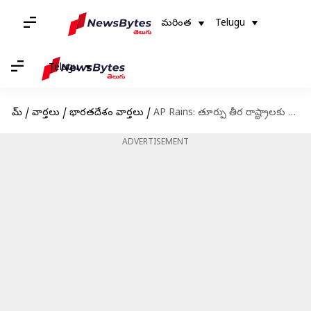
మరింత
Telugu
Telugu
హోమ్
/
వార్తలు
/
భారతదేశం వార్తలు
/
AP Rains: తూర్పు తీర రాష్ట్రాలకు వాయుగుండం ముప్పు.. మత్స్యకారులకు హెచ్చరికలు జారీ
ADVERTISEMENT