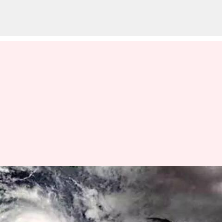
AP Rains: తూర్పు తీర రాష్ట్రాలకు
వాయుగుండం ముప్పు..
మత్స్యకారులకు హెచ్చరికలు జారీ