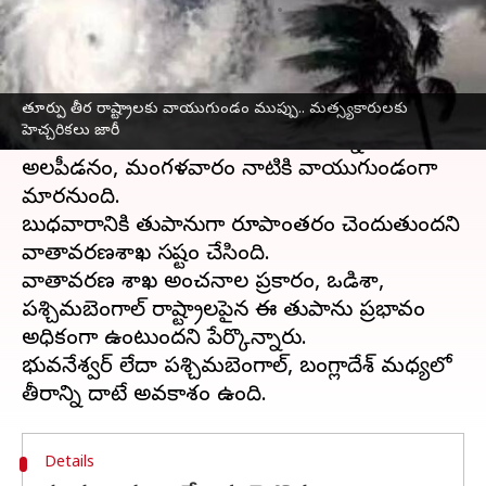
వ్రాసిన వారు
Oct 21, 2024
10:55 am
Jayachandra Akuri
ఈ వార్తాకథనం ఏంటి
తూర్పు తీర రాష్ట్రాలకు వాయుగుండం ముప్పు.. మత్స్యకారులకు
తూర్పు తీర రాష్ట్రాలకు
తుపాను
ముప్పు పొంచి ఉన్నది.
హెచ్చరికలు జారీ
బంగాళాఖాతం
లో సోమవారం ఏర్పడనున్న
అల్పపీడనం, మంగళవారం నాటికి వాయుగుండంగా
మారనుంది.
బుధవారానికి తుపానుగా రూపాంతరం చెందుతుందని
వాతావరణశాఖ స్పష్టం చేసింది.
వాతావరణ శాఖ అంచనాల ప్రకారం, ఒడిశా,
పశ్చిమబెంగాల్ రాష్ట్రాలపైన ఈ తుపాను ప్రభావం
అధికంగా ఉంటుందని పేర్కొన్నారు.
భువనేశ్వర్ లేదా పశ్చిమబెంగాల్, బంగ్లాదేశ్ మధ్యలో
Details