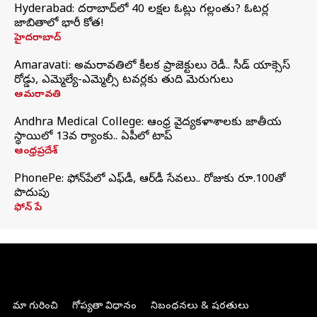
Hyderabad: హైదరాబాద్‌లో 40 లక్షల ఓట్లు గల్లంతు? ఓటర్ల
జాబితాలో భారీ కోత!
హైదరాబాద్
Amaravati: అమరావతిలో కీలక ప్రాజెక్టులు రెడీ.. సీడ్‌ యాక్సెస్‌
రోడ్డు, ఎమ్మెల్యే-ఎమ్మెల్సీ టవర్లకు తుది మెరుగులు
అమరావతి
Andhra Medical College: ఆంధ్ర వైద్యకళాశాలకు జాతీయ
స్థాయిలో 13వ ర్యాంకు.. ఏపీలో టాప్
ఆంధ్రప్రదేశ్
PhonePe: ఫోన్‌పేలో ఎఫ్‌డీ, ఆర్‌డీ సేవలు.. రోజుకు రూ.100తో
పొదుపు
ఫోన్‌ పే
మా గురించి
గోప్యతా విధానం
నిబంధనలు & షరతులు