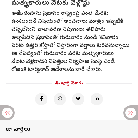
మత్స్యకారులు వేటకు వెళ్లొద్దు
అయితే, తుపాను ప్రభావం రాష్ట్రంపై ఎంత మేరకు
ఉంటుందనే విషయంలో అంచనాలు మాత్రం ఇప్పటికీ
చెప్పలేమని వాతావరణ నిపుణులు తెలిపారు.
అల్పపీడన ప్రభావంతో గురువారం నుండి శనివారం
వరకు ఉత్తర కోస్తాలో విస్తారంగా వర్షాలు కురవనున్నాయి.
ఈ నేపథ్యంలో గురువారం వరకు మత్స్యకారులు
వేటకు వెళ్లరాదని విపత్తుల నిర్వహణ సంస్థ ఎండీ
రోణంకి కూర్మనాథ్ ఆదేశాలను జారీ చేశారు.
మీరు పూర్తి చేశారు
తాజా వార్తలు