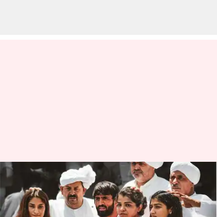
కొత్త పార్లమెంట్‌ వద్ద మహిళా రెజ్లర్ల
ప్రదర్శన; దిల్లీలో భద్రత కట్టుదిట్టం
వ్రాసిన వారు
May 28, 2023
10:41 am
Stalin