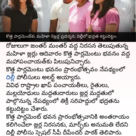
ఈ వార్తాకథనం ఏంటి
రెజ్లింగ్
ఫెడరేషన్ ఆఫ్ ఇండియా చీఫ్ బ్రిజ్ భూషణ్
శరణ్ సింగ్‌పై లైంగిక ఆరోపణల నేపథ్యంలో ఆయనపై
కొత్త పార్లమెంట్‌కు మహిళా రెజ్లర్ల ప్రదర్శన; దిల్లీలో భద్రత కట్టుదిట్టం
చర్యలు తీసుకోవాలని డిమాండ్ చేస్తూ కొన్ని
రోజులుగా జంతర్ మంతర్ వద్ద నిరసన తెలుపుతున్న
మహిళా రెజ్లర్లు ఆదివారం కొత్త పార్లమెంటు భవనం వద్ద
మహాపంచాయత్‌కు పిలుపునిచ్చారు.
కొత్త పార్లమెంటు భవనం ప్రారంభోత్సవం నేపథ్యంలో
దిల్లీ
పోలీసులు అలర్ట్ అయ్యారు.
వివిధ రాష్ట్రాల ఖాప్ పంచాయతీలు, రైతులు,
మల్లయోధులు మద్దతుదారులు రెజ్లర్ల మద్దతులో
పాల్గొనున్న నేపథ్యంలో తిక్రీ సరిహద్దులో భద్రతను
కట్టుదిట్టం చేశారు.
కొత్త పార్లమెంట్ భవన ప్రారంభోత్సవానికి అంతరాయం
కలిగించేలా రెజ్లర్ల నిరసనకు, మార్చ్‌కు అనుమతి లేదని