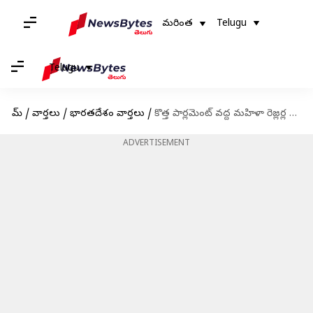
మరింత
Telugu
Telugu
హోమ్
/
వార్తలు
/
భారతదేశం వార్తలు
/
కొత్త పార్లమెంట్‌ వద్ద మహిళా రెజ్లర్ల ప్రదర్శన; దిల్లీలో భద్రత కట్టుదిట్టం
ADVERTISEMENT