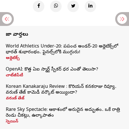
తాజా వార్తలు
World Athletics Under-20: ప్రపంచ అండర్-20 అథ్లెటిక్స్‌లో
భారత్‌ శుభారంభం.. ఫైనల్స్‌లోకి ముగ్గురు!
అథ్లెటిక్స్
OpenAI: కొత్త ఏఐ స్మార్ట్ స్పీకర్ ధర ఎంతో తెలుసా?
చాట్‌జీపీటీ
Korean Kanakaraju Review : కొరియన్ కనకరాజు రివ్యూ..
వరుణ్ తేజ్ కామెడీ వర్కౌట్ అయ్యిందా?
వరుణ్ తేజ్
Rare Sky Spectacle: ఆకాశంలో అరుదైన అద్భుతం.. ఒకే రాత్రి
రెండు చీకట్లు, ఉల్కాపాతం
స్పెయిన్