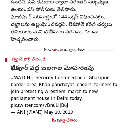
ఉందని, సీసీ కెమెరాల ద్వారా నిరంతర పర్యవేక్షణ
ఉంటుందని పోలీసులు తెలిపారు.
ఘాజీపూర్ సరిహద్దులో 144 సెక్షన్ విధించినట్లు,
చట్టాలను ఉల్లంఘించవద్దని, లేకపోతే కఠిన చర్యలు
తీసుకుంటామని పోలీసులు నిరసనకారులను
హెచ్చరించారు.
మీరు
50%
శాతం పూర్తి చేశారు
ట్విట్టర్ పోస్ట్ చేయండి
ఘాజీపూర్ వద్ద బలగాల మోహరింపు
#WATCH
| Security tightened near Ghazipur
border area; Khap panchayat leaders, farmers to
join protesting wrestlers' march to new
parliament house in Delhi today.
pic.twitter.com/7Bn6LljB6J
— ANI (@ANI)
May 28, 2023
మీరు పూర్తి చేశారు