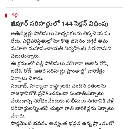
దిల్లీ
ఘాజీపూర్ సరిహద్దులో 144 సెక్షన్ విధింపు
అయితే రెజ్లర్లు పోలీసులు హెచ్చరికలను లెక్కచేయడం
లేదు. ఎట్టిపరిస్థితుల్లోనూ కొత్త భవనం దగ్గరే తమ
మహిళా మహాపంచాయతీ నిర్వహించి తీరుతామని
చెబుతున్నారు.
ఈ క్రమంలో దిల్లీ పోలీసులు మౌలానా ఆజాద్ రోడ్,
ఐటీఓ రోడ్, ఇతర సరిహద్దు ప్రాంతాల్లో బారికేడ్లు
ఏర్పాటు చేశారు.
పంజాబ్, హర్యానా రాష్ట్రాలకు చెందిన రైతులను
రాజధానిలోకి ప్రవేశించకుండా పంచాయితీ ఏర్పాటు
చేయడాన్ని నిరోధించేందుకు పోలీసులు నగరానికి వెళ్లే
సరిహద్దులన్నింటినీ చుట్టూ రాతి బారికేడ్లను ఏర్పాటు
చేశారు.
పార్లమెంట్ భవనం అత్యంత భద్రత ఉన్న ప్రాంతంలో