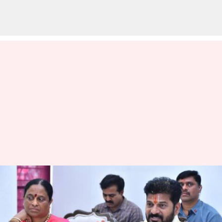
Revanth Reddy: టీటీడీ తరహాలో
యాదగిరిగుట్ట దేవస్థానం బోర్డు..
ముఖ్యమంత్రి రేవంత్‌రెడ్డి ఆదేశాలు