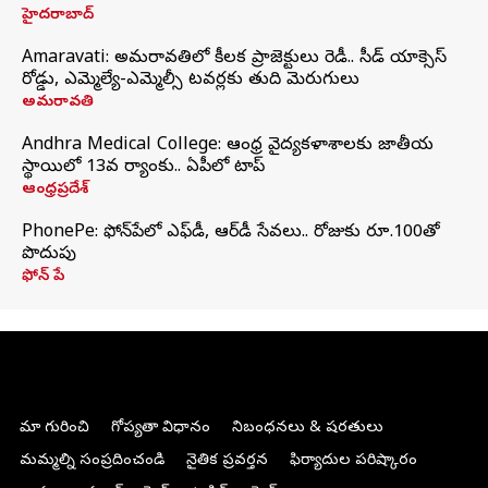
హైదరాబాద్
Amaravati: అమరావతిలో కీలక ప్రాజెక్టులు రెడీ.. సీడ్‌ యాక్సెస్‌
రోడ్డు, ఎమ్మెల్యే-ఎమ్మెల్సీ టవర్లకు తుది మెరుగులు
అమరావతి
Andhra Medical College: ఆంధ్ర వైద్యకళాశాలకు జాతీయ
స్థాయిలో 13వ ర్యాంకు.. ఏపీలో టాప్
ఆంధ్రప్రదేశ్
PhonePe: ఫోన్‌పేలో ఎఫ్‌డీ, ఆర్‌డీ సేవలు.. రోజుకు రూ.100తో
పొదుపు
ఫోన్‌ పే
మా గురించి
గోప్యతా విధానం
నిబంధనలు & షరతులు
మమ్మల్ని సంప్రదించండి
నైతిక ప్రవర్తన
ఫిర్యాదుల పరిష్కారం