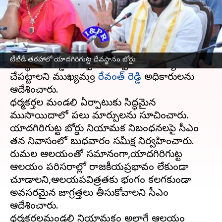
వ్రాసిన వారు
Jan 30, 2025
09:37 am
Sirish Praharaju
ఈ వార్తాకథనం ఏంటి
తిరుమల తిరుపతి దేవస్థానాల తరహాలోనే యాదగిరిగుట్ట
టీటీడీ తరహాలో యాదగిరిగుట్ట దేవస్థానం బోర్డు
దేవస్థానం బోర్డు ఏర్పాటుకు త్వరితగతిన చర్యలు
చేపట్టాలని ముఖ్యమంత్రి
రేవంత్ రెడ్డి
అధికారులను
ఆదేశించారు.
ధర్మకర్తల మండలి ఏర్పాటుకు సిద్ధమైన
ముసాయిదాలో పలు మార్పులను సూచించారు.
యాదగిరిగుట్ట బోర్డు నియామక నిబంధనలపై సీఎం
తన నివాసంలో బుధవారం సమీక్ష నిర్వహించారు.
తిరుమల ఆలయంతో సమానంగా,యాదగిరిగుట్ట
ఆలయం పరిసరాల్లో రాజకీయప్రభావం లేకుండా
చూడాలని,ఆలయపవిత్రతకు భంగం కలగకుండా
అవసరమైన జాగ్రత్తలు తీసుకోవాలని సీఎం
ఆదేశించారు.
ధర్మకర్తలమండలి నియామకం అలాగే ఆలయం