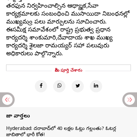
తరఫున నిర్వహించాల్సిన ఆధ్యాత్మిక,సేవా
కార్యక్రమాలకు సంబంధించి ముసాయిదా నిబంధనల్లో
ముఖ్యమంత్రి పలు మార్పులను సూచించారు.
ఈసమీక్ష సమావేశంలో రాష్ట్ర ప్రభుత్వ ప్రధాన
కార్యదర్శి శాంతికుమారి,దేవాదాయ శాఖ ముఖ్య
కార్యదర్శి శైలజా రామయ్యర్‌ సహా పలువురు
మీరు పూర్తి చేశారు
తాజా వార్తలు
Hyderabad: హైదరాబాద్‌లో 40 లక్షల ఓట్లు గల్లంతు? ఓటర్ల
జాబితాలో భారీ కోత!