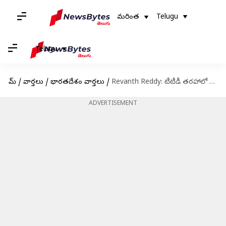
మరింత
Telugu
Telugu
హోమ్
/
వార్తలు
/
భారతదేశం వార్తలు
/
Revanth Reddy: టీటీడీ తరహాలో యాదగిరిగుట్ట దేవస్థానం బోర్డు.. ముఖ్యమంత్రి రేవంత్‌రెడ్డి ఆదేశాలు
ADVERTISEMENT