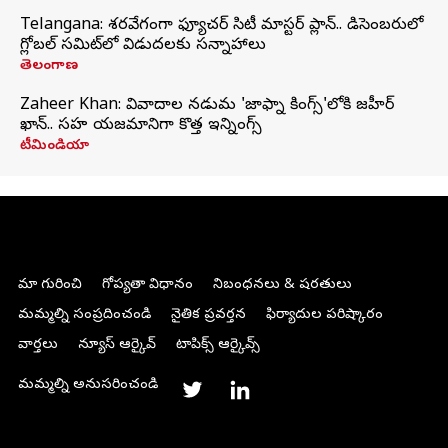
Telangana: శరవేగంగా ఫ్యూచర్ సిటీ మాస్టర్ ప్లాన్.. డిసెంబరులో
గ్లోబల్‌ సమిట్‌లో విడుదలకు సన్నాహాలు
తెలంగాణ
Zaheer Khan: వివాదాల నడుమ 'జాఫ్నా కింగ్స్'లోకి జహీర్
ఖాన్.. సహ యజమానిగా కొత్త ఇన్నింగ్స్
టీమిండియా
మా గురించి
గోప్యతా విధానం
నిబంధనలు & షరతులు
మమ్మల్ని సంప్రదించండి
నైతిక ప్రవర్తన
ఫిర్యాదుల పరిష్కారం
వార్తలు
న్యూస్ ఆర్కైవ్
టాపిక్స్ ఆర్కైవ్స్
మమ్మల్ని అనుసరించండి