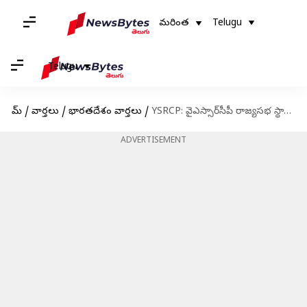
మరింత
Telugu
Telugu
హోమ్
/
వార్తలు
/
భారతదేశం వార్తలు
/
YSRCP: వైఎస్సార్‌సీపీ రాజ్యసభ స్థానాలకు అభ్యర్థులు ఖరారు
ADVERTISEMENT