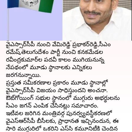
ఈ వార్తాకథనం ఏంటి
ముఖ్యమంత్రి
వైఎస్‌ జగన్మోహన్ రెడ్డి
నిర్ణయం మేరకు
ఆంధ్రప్రదేశ్‌
నుంచి ఖాళీగా ఉన్న మూడు రాజ్యసభ
స్థానాలకు వైఎస్సార్‌సీపీ అభ్యర్థులను ఖరారు చేసింది.
వైఎస్సార్‌సీపీ నుంచి వేమిరెడ్డి ప్రభాకర్‌రెడ్డి,సీఎం
రమేష్‌,తెలుగుదేశం పార్టీ నుంచి కనకమేడల
రవీంద్రకుమార్‌ల పదవీ కాలం ముగియనున్న
నేపథ్యంలో మూడు స్థానాలకు ఎన్నికలు
జరగనున్నాయి.
ప్రస్తుత సమీకరణాల ప్రకారం మూడు స్థానాల్లో
వైఎస్సార్‌సీపీ విజయం సాధిస్తుందని అంచనా.
ఔట్‌గోయింగ్‌ సభ్యుల స్థానంలో ముగ్గురు అభ్యర్థులను
సీఎం జగన్‌ ఎంపిక చేసినట్లు సమాచారం.
ఇటీవల జరిగిన మంత్రివర్గ పునర్వ్యవస్థీకరణలో
వైఎస్‌ఆర్‌సీపీ బీసీలకు, ప్రాధాన్యత ఇచ్చినందున, ఈ
సారి ముగ్గురిలో ఒకరిని ఎస్‌సి కమ్యూనిటీకి చెందిన