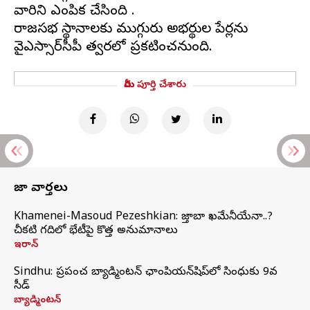
వారిని ఎంపిక చేసింది .
రాజ్యసభ స్థానాలకు ముగ్గురు అభ్యర్థుల పేర్లను
మీరు పూర్తి చేశారు
తాజా వార్తలు
Khamenei-Masoud Pezeshkian: మొజ్తాబా ఖమేనీయేనా..?
చీకటి గదిలో భేటీపై కొత్త అనుమానాలు
ఇరాన్
Sindhu: ప్రపంచ బ్యాడ్మింటన్‌ ఛాంపియన్‌షిప్‌లో సింధుకు 9వ
సీడ్
బ్యాడ్మింటన్