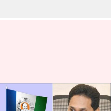
YSRCP: వైఎస్సార్‌సీపీ రాజ్యసభ
స్థానాలకు అభ్యర్థులు ఖరారు
వ్రాసిన వారు
Jan 09, 2024
06:23 pm
Sirish Praharaju