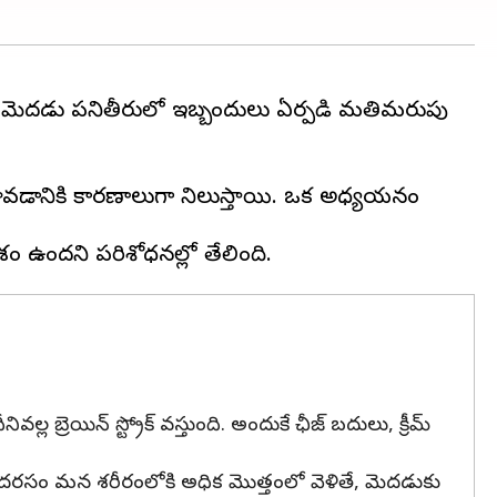
ే మెదడు పనితీరులో ఇబ్బందులు ఏర్పడి మతిమరుపు
పు రావడానికి కారణాలుగా నిలుస్తాయి. ఒక అధ్యయనం
ల బ్రెయిన్ స్ట్రోక్ వస్తుంది. అందుకే ఛీజ్ బదులు, క్రీమ్
ఈ పాదరసం మన శరీరంలోకి అధిక మొత్తంలో వెళితే, మెదడుకు