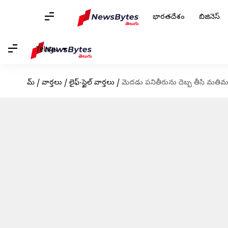
భారతదేశం
బిజినెస్
Telugu
హోమ్
/
వార్తలు
/
లైఫ్-స్టైల్ వార్తలు
/
మెదడు పనితీరును దెబ్బ తీసి మతిమ