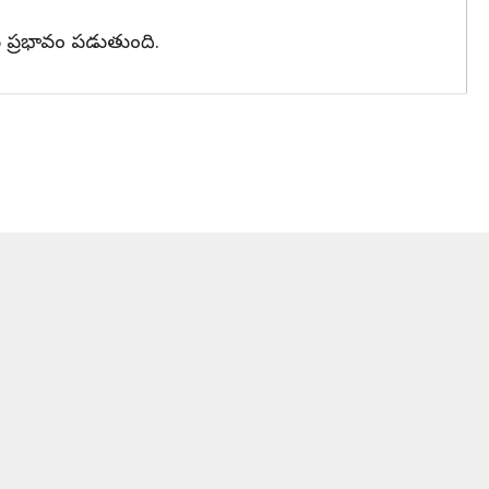
ెడు ప్రభావం పడుతుంది.