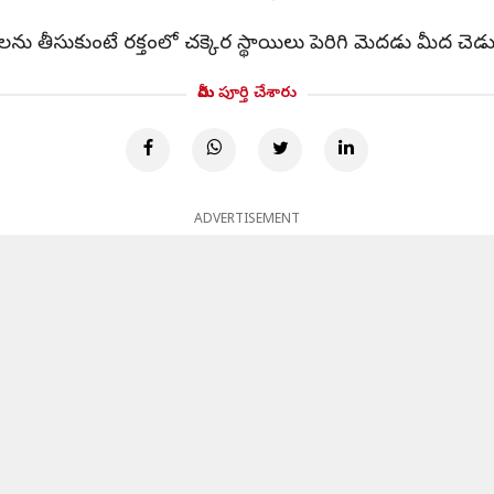
 ఆహారాలను తీసుకుంటే రక్తంలో చక్కెర స్థాయిలు పెరిగి మెదడు మీద చ
మీరు పూర్తి చేశారు
ADVERTISEMENT