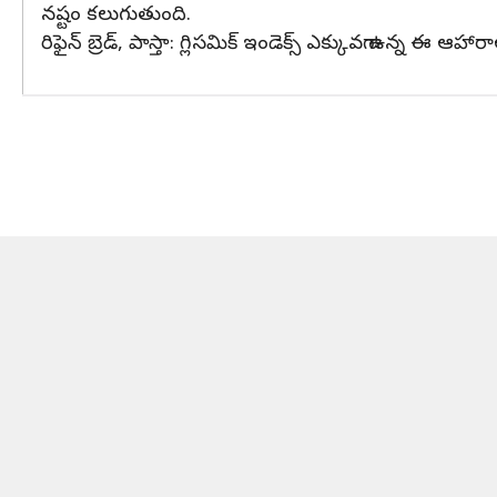
నష్టం కలుగుతుంది.
రిఫైన్ బ్రెడ్, పాస్తా: గ్లిసమిక్ ఇండెక్స్ ఎక్కువగా ఉన్న ఈ