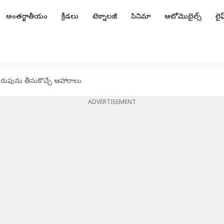
అంతర్జాతీయం
క్రీడలు
టెక్నాలజీ
సినిమా
ఆటోమొబైల్స్
లైఫ్
రుపును తీసుకొచ్చే ఆహారాలు
ADVERTISEMENT