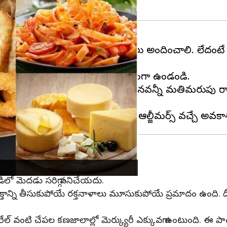
. అందుకే మెదడుకు మంచి పోషకాలు అందించాలి. లేదంట
సుకుని వాటి నుండి వీలైనంత దూరంగా ఉండండి.
, చిప్స్, ఫ్రెంచ్ ఫ్రైస్, చికెన్ మొదలగునవన్నీ మతిమరు
ాపకశక్తి తగ్గినట్లు తెలిసింది.
లో మెదడు సరిగ్గా పనిచేయదు.
్తాన్ని తీసుకుపోయే రక్తనాళాలు మూసుకుపోయే ప్రమాదం ఉంది. దీనివల్
కెరేల్ వంటి చేపల కణజాలాల్లో మెర్క్యురీ ఎక్కువగా ఉంటుంది. 