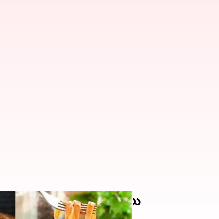
పును తీసుకొచ్చే ఆహారాలు