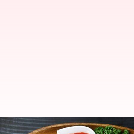
మెదడు పనితీరును దెబ్బ తీసి మతిమరు