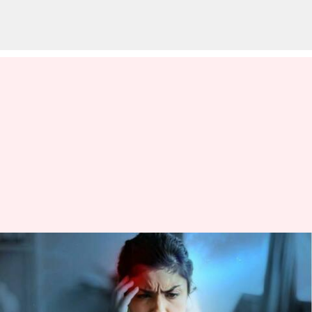
స్మార్ట్ ఫోన్ మీద ఎక్కువగా
ఆధారపడుతున్నారా? మెదడు
పనితీరు ఎలా దెబ్బతింటుందో