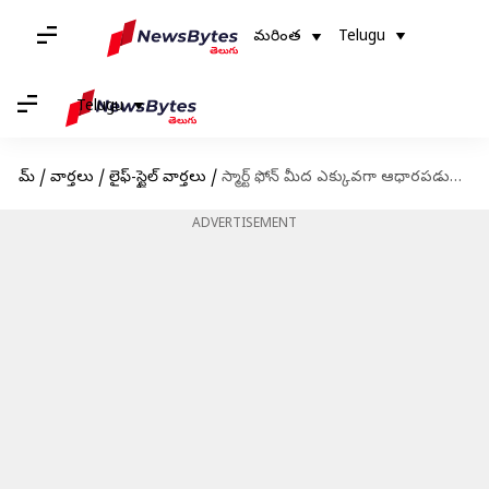
మరింత
Telugu
Telugu
హోమ్
/
వార్తలు
/
లైఫ్-స్టైల్ వార్తలు
/
స్మార్ట్ ఫోన్ మీద ఎక్కువగా ఆధారపడుతున్నారా? మెదడు పనితీరు ఎలా దెబ్బతింటుందో తెలుసుకోండి
ADVERTISEMENT