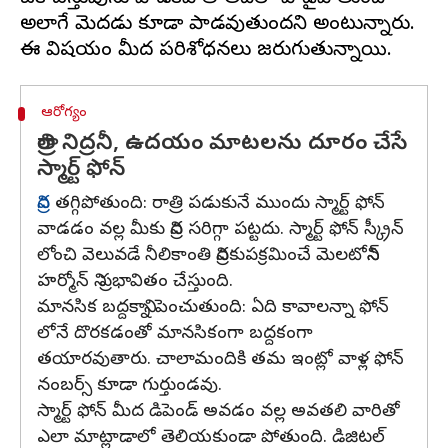
అలాగే మెదడు కూడా పాడవుతుందని అంటున్నారు.
ఆరోగ్యం
రాత్రి నిద్రనీ, ఉదయం మాటలను దూరం చేసే
స్మార్ట్ ఫోన్
నిద్ర
తగ్గిపోతుంది: రాత్రి పడుకునే ముందు స్మార్ట్ ఫోన్
వాడడం వల్ల మీకు నిద్ర సరిగ్గా పట్టదు. స్మార్ట్ ఫోన్ స్క్రీన్
లోంచి వెలువడే నీలికాంతి నిద్రకుపక్రమించే మెలటోనిన్
హర్మోన్ ని ప్రభావితం చేస్తుంది.
మానసిక బద్దకాన్ని పెంచుతుంది: ఏది కావాలన్నా ఫోన్
లోనే దొరకడంతో మానసికంగా బద్దకంగా
తయారవుతారు. చాలామందికి తమ ఇంట్లో వాళ్ల ఫోన్
నంబర్స్ కూడా గుర్తుండవు.
స్మార్ట్ ఫోన్ మీద డిపెండ్ అవడం వల్ల అవతలి వారితో
ఎలా మాట్లాడాలో తెలియకుండా పోతుంది. డిజిటల్