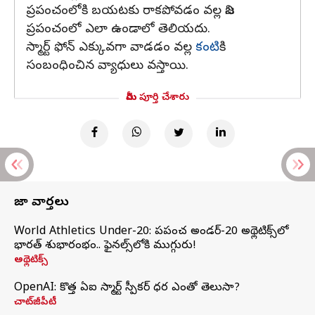
ప్రపంచంలోకి బయటకు రాకపోవడం వల్ల నిజ
ప్రపంచంలో ఎలా ఉండాలో తెలియదు.
స్మార్ట్ ఫోన్ ఎక్కువగా వాడడం వల్ల
కంటి
కి
సంబంధించిన వ్యాధులు వస్తాయి.
మీరు పూర్తి చేశారు
తాజా వార్తలు
World Athletics Under-20: ప్రపంచ అండర్-20 అథ్లెటిక్స్‌లో
భారత్‌ శుభారంభం.. ఫైనల్స్‌లోకి ముగ్గురు!
అథ్లెటిక్స్
OpenAI: కొత్త ఏఐ స్మార్ట్ స్పీకర్ ధర ఎంతో తెలుసా?
చాట్‌జీపీటీ