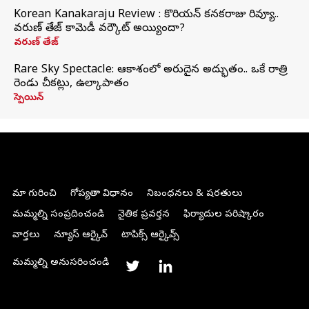
Korean Kanakaraju Review : కొరియన్ కనకరాజు రివ్యూ..
వరుణ్ తేజ్ కామెడీ వర్కౌట్ అయ్యిందా?
వరుణ్ తేజ్
Rare Sky Spectacle: ఆకాశంలో అరుదైన అద్భుతం.. ఒకే రాత్రి
రెండు చీకట్లు, ఉల్కాపాతం
స్పెయిన్
మా గురించి
గోప్యతా విధానం
నిబంధనలు & షరతులు
మమ్మల్ని సంప్రదించండి
నైతిక ప్రవర్తన
ఫిర్యాదుల పరిష్కారం
వార్తలు
న్యూస్ ఆర్కైవ్
టాపిక్స్ ఆర్కైవ్స్
మమ్మల్ని అనుసరించండి