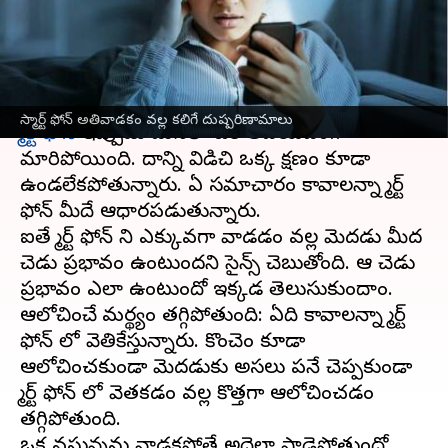
తెలుసుకోండి
వ్రాసిన వారు
Jan 27, 2023
03:51 pm
Sriram Pranateja
ఈ వార్తాకథనం ఏంటి
స్మార్ట్ ఫోన్ అతివాడకం వల్ల కలిగే దుష్పరిణామాలు
స్మార్ట్ ఫోన్
ఇప్పుడు మనలో ఒక అవయవంగా
మారిపోయింది. దాన్ని విడిచి ఒక్క క్షణం కూడా
ఉండలేకపోతున్నారు. ఏ సమాచారం కావాలన్నా స్మార్ట్
ఫోన్ మీదే ఆధారపడుతున్నారు.
ఐతే స్మార్ట్ ఫోన్ ని ఎక్కువగా వాడడం వల్ల మెదడు మీద
చెడు ప్రభావం ఉంటుందని సైన్స్ చెబుతోంది. ఆ చెడు
ప్రభావం ఎలా ఉంటుందో ఇక్కడ తెలుసుకుందాం.
ఆలోచించే సామర్థ్యం తగ్గిపోతుంది: ఏది కావాలన్నా స్మార్ట్
ఫోన్ లో వెతికేస్తున్నారు. కొంచెం కూడా
ఆలోచించకుండా మెదడుకు అసలు పనే చెప్పకుండా
స్మార్ట్ ఫోన్ లో వెతకడం వల్ల కొత్తగా ఆలోచించడం
తగ్గిపోతుంది.
ఒక వస్తువును వాడకపోతే అదెలా పాడైపోతుందో