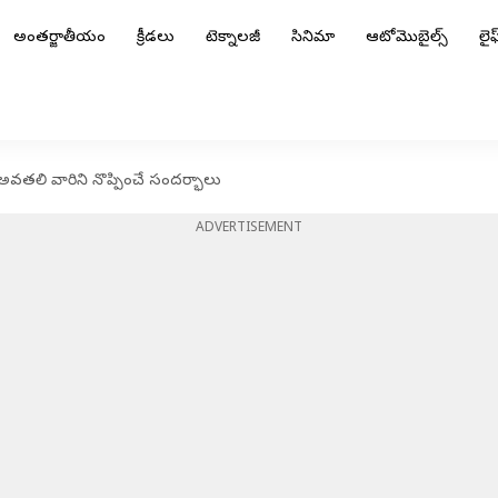
అంతర్జాతీయం
క్రీడలు
టెక్నాలజీ
సినిమా
ఆటోమొబైల్స్
లైఫ్
వతలి వారిని నొప్పించే సందర్భాలు
ADVERTISEMENT