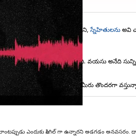
ాగానే కనిపిస్తాయి. కానీ అవతలి వారిని,
స్నేహితులను
అవి చ
గిపోతూ ఉంటుంది.
 చెప్పడం వాళ్లను బాధపెడుతుంది. వయసు అనేది సున్
టప్పుడు ఎందుకు సింగిల్ గా ఉన్నారని అడగడం అనవసరం. దాని