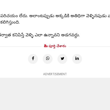
పరిచయం లేదు. అలాంటప్పుడు అక్కడికి అతిధిగా వెళ్ళినపుడు వాళ్
ిగిస్తుంది.
్వాత కనిపిస్తే వెళ్ళి ఎలా ఉన్నావని అడగవద్దు.
మీరు పూర్తి చేశారు
ADVERTISEMENT