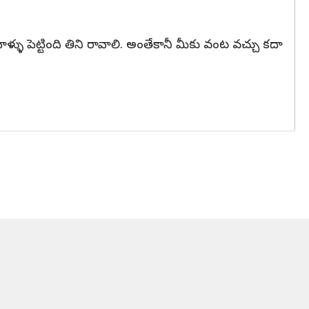
ళు పెట్టింది తిని రావాలి. అంతేకానీ మీకు వంట వచ్చు కదా