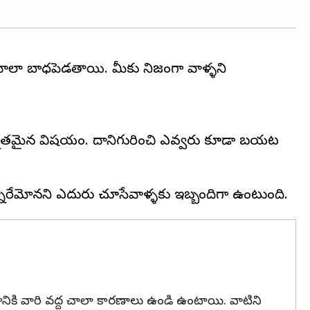
ాలా బాధపెడతాయి. మీకు నిజంగా వాళ్ళని
నితమైన విషయం. దానిగురించి ఎవ్వరు కూడా బయట
కి వారి వద్ద చాలా కారణాలు ఉండి ఉంటాయి. వాటిని