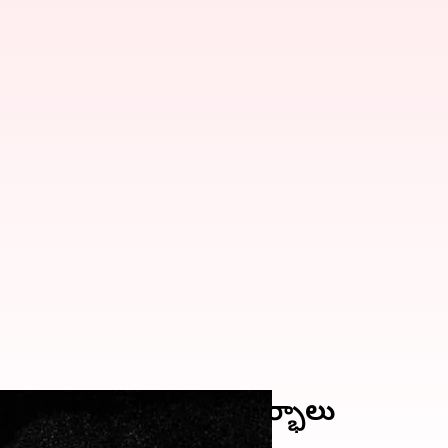
ి వారిని నొప్పించే సందర్భాలు