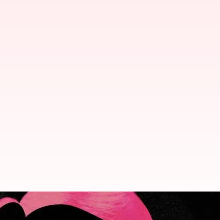
మీకు తెలియకుండానే మీ బిహేవియర్ అవతల