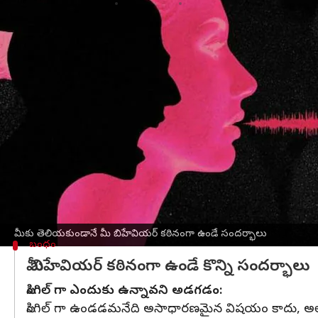
వ్రాసిన వారు
Mar 03, 2023
06:02 pm
Sriram Pranateja
ఈ వార్తాకథనం ఏంటి
కొన్ని సందర్భాల్లో మీరు మాట్లాడే మాటలు మీకు సాదాసీద
బాధపెట్టాలని ఉండదు. అయినా అనుకోకుండా అలా జరి
వయసు చెప్పడం:
అవతలి వాళ్ళు అడక్కముందే మీ వయసు ఇంతుంటుందని
దార్లో ఉన్నానని చెప్పడం:
మీకు తెలియకుండానే మీ బిహేవియర్ కఠినంగా ఉండే సందర్భాలు
బంధం
మీ బిహేవియర్ కఠినంగా ఉండే కొన్ని సందర్భాలు
సింగిల్ గా ఎందుకు ఉన్నావని అడగడం:
సింగిల్ గా ఉండడమనేది అసాధారణమైన విషయం కాదు, అలాం