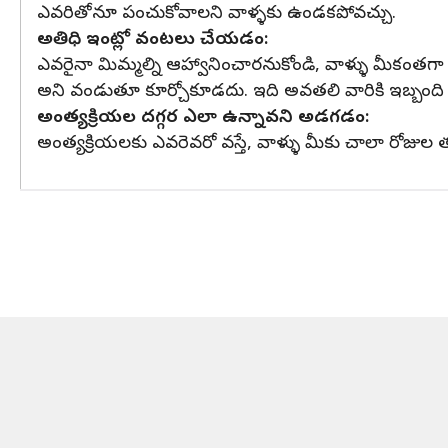
ఎవరితోనూ పంచుకోవాలని వాళ్ళకు ఉండకపోవచ్చు.
అతిధి ఇంట్లో వంటలు చేయడం:
ఎవరైనా మిమ్మల్ని ఆహ్వానించారనుకోండి, వాళ్ళు మీకంతగా 
అని వండుతూ కూర్చోకూడదు. ఇది అవతలి వారికి ఇబ్బంది కల
అంత్యక్రియల దగ్గర ఎలా ఉన్నావని అడగడం:
అంత్యక్రియలకు ఎవరెవరో వస్తే, వాళ్ళు మీకు చాలా రోజుల తర