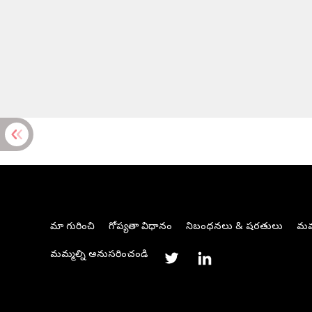
మా గురించి
గోప్యతా విధానం
నిబంధనలు & షరతులు
మమ్
మమ్మల్ని అనుసరించండి