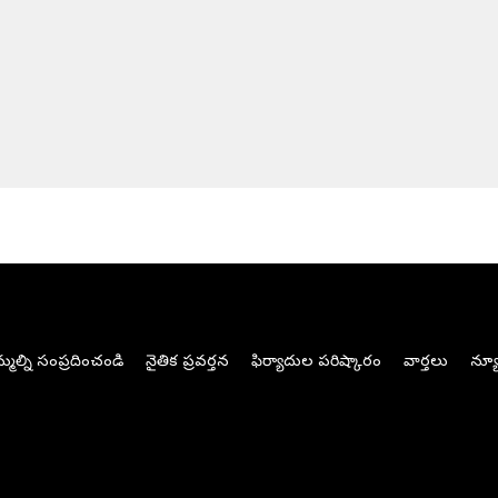
మల్ని సంప్రదించండి
నైతిక ప్రవర్తన
ఫిర్యాదుల పరిష్కారం
వార్తలు
న్యూ