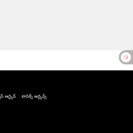
స్ ఆర్కైవ్
టాపిక్స్ ఆర్కైవ్స్