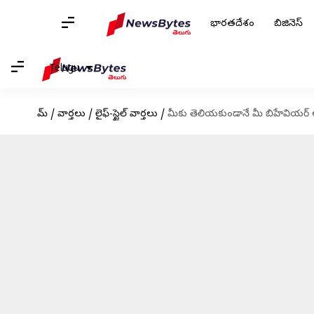
భారతదేశం
బిజినెస్
Telugu
హోమ్
/
వార్తలు
/
లైఫ్-స్టైల్ వార్తలు
/
మీకు తెలియకుండానే మీ బిహేవియర్ అ