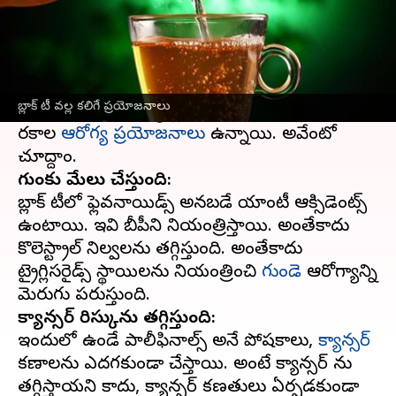
ఈ వార్తాకథనం ఏంటి
ప్రపంచ వ్యాప్తంగా ఎక్కువమంది ఇష్టపడే టీ రకాల్లో
బ్లాక్ టీ ఒకటి. క్యామెల్లియా సినెన్సిస్ అనే మొక్క
బ్లాక్ టీ వల్ల కలిగే ప్రయోజనాలు
నుండి ఉత్పత్తి అయ్యే బ్లాక్ టీ తాగడం వల్ల ఎన్నో
రకాల
ఆరోగ్య ప్రయోజనాలు
ఉన్నాయి. అవేంటో
గుండెకు మేలు చేస్తుంది:
బ్లాక్ టీలో ఫ్లెవనాయిడ్స్ అనబడే యాంటీ ఆక్సిడెంట్స్
ఉంటాయి. ఇవి బీపీని నియంత్రిస్తాయి. అంతేకాదు
కొలెస్ట్రాల్ నిల్వలను తగ్గిస్తుంది. అంతేకాదు
ట్రైగ్లిసరైడ్స్ స్థాయిలను నియంత్రించి
గుండె
ఆరోగ్యాన్ని
క్యాన్సర్ రిస్కును తగ్గిస్తుంది:
ఇందులో ఉండే పాలీఫినాల్స్ అనే పోషకాలు,
క్యాన్సర్
కణాలను ఎదగకుండా చేస్తాయి. అంటే క్యాన్సర్ ను
తగ్గిస్తాయని కాదు, క్యాన్సర్ కణతులు ఏర్పడకుండా