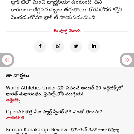
బ్లాక్ టీలో మంచి బ్యాక్టీరియా ఉంటుంది. దీని
కారణంగా జీర్ణసమస్యలు తగ్గుతాయి. రోగనిరోధక శక్తిని
పెంచడంలోనూ బ్లాక్ టీ సాయపడుతుంది.
మీరు పూర్తి చేశారు
తాజా వార్తలు
World Athletics Under-20: ప్రపంచ అండర్-20 అథ్లెటిక్స్‌లో
భారత్‌ శుభారంభం.. ఫైనల్స్‌లోకి ముగ్గురు!
అథ్లెటిక్స్
OpenAI: కొత్త ఏఐ స్మార్ట్ స్పీకర్ ధర ఎంతో తెలుసా?
చాట్‌జీపీటీ
Korean Kanakaraju Review : కొరియన్ కనకరాజు రివ్యూ..