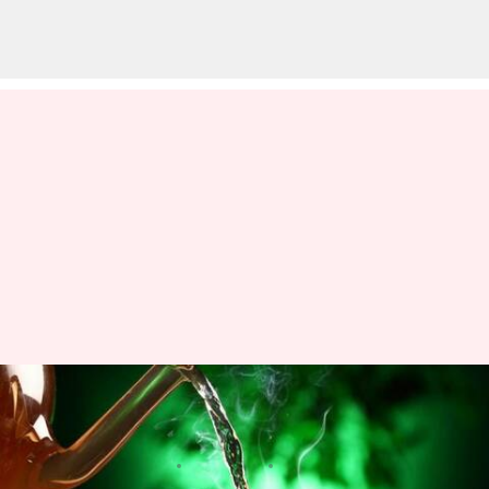
గుండె ఆరోగ్యాన్ని మెరుగుపరిచే బ్లాక్
టీ వల్ల కలిగే ఇతర ప్రయోజనాలు
వ్రాసిన వారు
Jun 20, 2023
04:38 pm
Sriram Pranateja