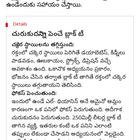
Details
చురుకుదనాన్ని పెంచే బ్లాక్ టీ
చక్కెర స్థాయిలను తగ్గిస్తుంది:
రక్తంలో చక్కెర స్థాయిలు పెరిగితే డయాబెటిస్, కిడ్నీలు
పాడవడం, ఊబకాయం, స్ట్రోక్స్, డిప్రెషన్ వచ్చే
అవకాశం ఉంది. ఒకానొక అధ్యయనం ప్రకారం,
భోజనం చేసిన తర్వాత బ్లాక్ టీ తాగితే రక్తంలో చక్కెర
స్థాయిలు తగ్గుతాయని తెలిసింది.
ఫోకస్ పెంచుతుంది:
ఇందులో ఉండే ఎల్- థియానిన్ అనే అమైనో ఆమ్లం
కారణంగా ఒక పనిలో ఫోకస్ పెరుగుతుంది. అదీగాక
చురుకుదనం పెరుగుతుంది. 250మిల్లీ లీటర్ల బ్లాక్ టీ
తాగిన వ్యక్తి, ఇతరుల కంటే ఒక పనిని ఎలాంటి
తప్పులు లేకుండా చేసాడని అధ్యయనంలో వెల్లడైంది.