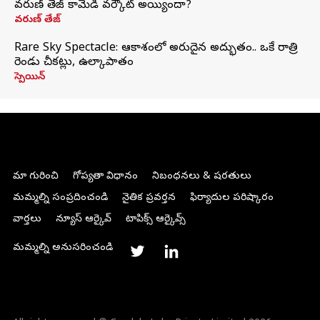
వరుణ్ తేజ్ కామెడీ వర్కౌట్ అయ్యిందా?
వరుణ్ తేజ్
Rare Sky Spectacle: ఆకాశంలో అరుదైన అద్భుతం.. ఒకే రాత్రి
రెండు చీకట్లు, ఉల్కాపాతం
స్పెయిన్
మా గురించి
గోప్యతా విధానం
నిబంధనలు & షరతులు
మమ్మల్ని సంప్రదించండి
నైతిక ప్రవర్తన
ఫిర్యాదుల పరిష్కారం
వార్తలు
న్యూస్ ఆర్కైవ్
టాపిక్స్ ఆర్కైవ్స్
మమ్మల్ని అనుసరించండి