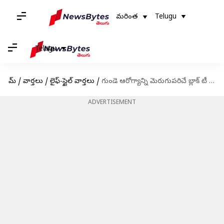
మరింత
Telugu
Telugu
హోమ్
/
వార్తలు
/
లైఫ్-స్టైల్ వార్తలు
/
గుండె ఆరోగ్యాన్ని మెరుగుపరిచే బ్లాక్ టీ వల్ల కలిగే ఇతర ప్రయోజనాలు
ADVERTISEMENT