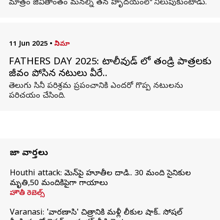
మాత్రం జీవితాంతం మనల్ని తన హృదయంలో నిలుపుకుంటాడు.
11 Jun 2025
•
సినిమా
FATHERS DAY 2025: టాలీవుడ్ లో తండ్రి పాత్రలకు
జీవం పోసిన నటులు వీరే..
తెలుగు సినీ పరిశ్రమ ప్రపంచానికి ఎందరో గొప్ప నటులను
పరిచయం చేసింది.
తాజా వార్తలు
Houthi attack: యెమెన్‌పై హూతీల దాడి.. 30 మంది సైనికుల
మృతి,50 మందికిపైగా గాయాలు
హౌతీ రెబెల్స్
Varanasi: 'వారణాసి' చిత్రానికి మళ్లీ లీకుల షాక్.. సోషల్