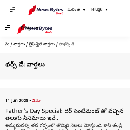
మరింత
Telugu
Telugu
హోమ్
/
వార్తలు
/
లైఫ్-స్టైల్ వార్తలు
/
ఫాథర్స్ డే
ఫాథర్స్ డే: వార్తలు
11 Jun 2025
•
సినిమా
Father's Day Special: ఫాదర్ సెంటిమెంట్ తో వచ్చిన
తెలుగు సినిమాలు ఇవే..
అమ్మ మనల్ని తన గర్భంలో తొమ్మిది నెలలు మోస్తుంది. కానీ తండ్రి