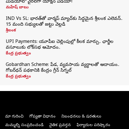
మీడియాలో వైరల్‌గా యాక్షన్ వీడియో!
మహేష్ బాబు
IND Vs SL: భారత్‌తో వార్మప్‌ మ్యాచ్‌కు సిద్ధమైన శ్రీలంక ఎలెవన్..
15 మంది సభ్యులతో జట్టు వెల్లడి
శ్రీలంక
UPI Payments: యూపీఐ చెల్లింపుల్లో కీలక మార్పు.. ఛార్జీల
వసూలుకు లోక్‌సభ ఆమోదం..
కేంద్ర ప్రభుత్వం
Gobardhan Scheme: పేడ, వ్యవసాయ వ్యర్థాలతో ఆదాయం..
గోబర్‌ధన్ పథకానికి కేంద్రం గ్రీన్ సిగ్నల్
కేంద్ర ప్రభుత్వం
మా గురించి
గోప్యతా విధానం
నిబంధనలు & షరతులు
మమ్మల్ని సంప్రదించండి
నైతిక ప్రవర్తన
ఫిర్యాదుల పరిష్కారం