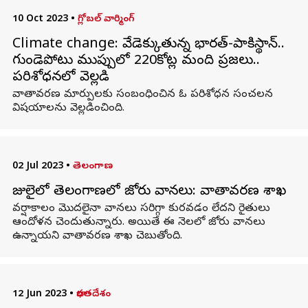
10 Oct 2023
•
గ్లోబల్ వార్మింగ్
Climate change: వేడెక్కుతున్న భారత్-పాకిస్థాన్..
గుండెపోటు ముప్పులో 220కోట్ల మంది ప్రజలు..
పరిశోధనలో వెల్లడి
వాతావరణ మార్పులకు సంబంధించిన ఓ పరిశోధన సంచలన
విషయాలను వెల్లడించింది.
02 Jul 2023
•
తెలంగాణ
జులైలో తెలంగాణలో జోరు వానలు: వాతావరణ శాఖ
వర్షాకాలం మొదలైనా వానలు సరిగ్గా కురవడం లేదని రైతులు
ఆందోళన చెందుతున్నారు. అయితే ఈ నెలలో జోరు వానలు
ఉన్నాయని వాతావరణ శాఖ చెబుతోంది.
12 Jun 2023
•
భారతదేశం