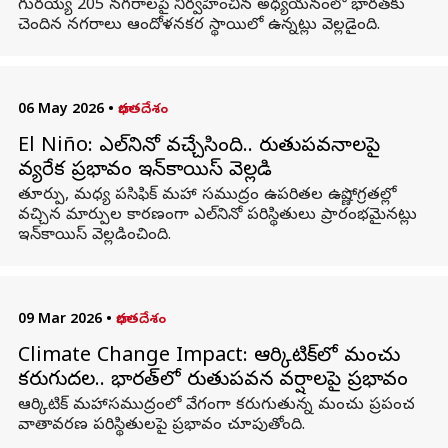
గురయ్యే 205 నగరాలపై నిర్వహించిన అధ్యయనంలో భారత్‌కు
చెందిన నగరాలు ఆందోళనకర స్థాయిలో ఉన్నట్లు వెల్లడైంది.
06 May 2026
•
భారతదేశం
El Niño: ఎల్‌నినో వచ్చేసింది.. రుతుపవనాలపై
వ్యతిరేక ప్రభావం ఇన్‌కాయిస్‌ వెల్లడి
తూర్పు, మధ్య పసిఫిక్ మహా సముద్రం ఉపరితల ఉష్ణోగ్రతల్లో
వచ్చిన మార్పుల కారణంగా ఎల్‌నినో పరిస్థితులు ప్రారంభమైనట్లు
ఇన్‌కాయిస్‌ వెల్లడించింది.
09 Mar 2026
•
భారతదేశం
Climate Change Impact: ఆర్కిటిక్‌లో మంచు
కరుగుదల.. భారత్‌లో రుతుపవన వర్షాలపై ప్రభావం
ఆర్కిటిక్‌ మహాసముద్రంలో వేగంగా కరుగుతున్న మంచు ప్రపంచ
వాతావరణ పరిస్థితులపై ప్రభావం చూపుతోంది.