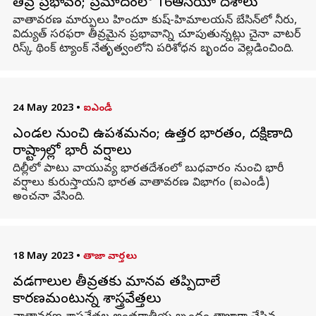
తీవ్ర ప్రభావం; ప్రమాదంలో 16ఆసియా దేశాలు
వాతావరణ మార్పులు హిందూ కుష్-హిమాలయన్ బేసిన్‌లో నీరు,
విద్యుత్ సరఫరా తీవ్రమైన ప్రభావాన్ని చూపుతున్నట్లు చైనా వాటర్
రిస్క్ థింక్ ట్యాంక్ నేతృత్వంలోని పరిశోధన బృందం వెల్లడించింది.
24 May 2023
•
ఐఎండీ
ఎండల నుంచి ఉపశమనం; ఉత్తర భారతం, దక్షిణాది
రాష్ట్రాల్లో భారీ వర్షాలు
దిల్లీలో పాటు వాయువ్య భారతదేశంలో బుధవారం నుంచి భారీ
వర్షాలు కురుస్తాయని భారత వాతావరణ విభాగం (ఐఎండీ)
అంచనా వేసింది.
18 May 2023
•
తాజా వార్తలు
వడగాలుల తీవ్రతకు మానవ తప్పిదాలే
కారణమంటున్న శాస్త్రవేత్తలు