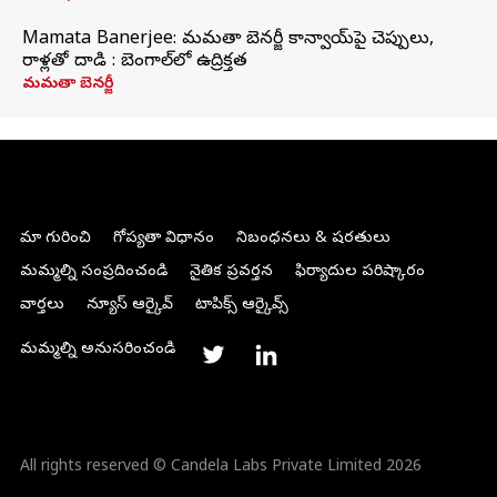
Mamata Banerjee: మమతా బెనర్జీ కాన్వాయ్‌పై చెప్పులు,
రాళ్లతో దాడి : బెంగాల్‌లో ఉద్రిక్తత
మమతా బెనర్జీ
మా గురించి
గోప్యతా విధానం
నిబంధనలు & షరతులు
మమ్మల్ని సంప్రదించండి
నైతిక ప్రవర్తన
ఫిర్యాదుల పరిష్కారం
వార్తలు
న్యూస్ ఆర్కైవ్
టాపిక్స్ ఆర్కైవ్స్
మమ్మల్ని అనుసరించండి
All rights reserved © Candela Labs Private Limited 2026