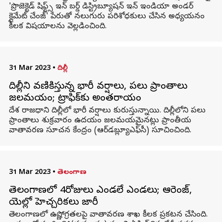
'ప్రొజెక్టెడ్ షిఫ్ట్స్ ఇన్ బర్డ్ డిస్ట్రిబ్యూషన్ ఇన్ ఇండియా అండర్
క్లైమేట్ చేంజ్' పేరుతో నలుగురు పరిశోధకులు చేసిన అధ్యయనం
కీలక విషయాలను వెల్లడించింది.
31 Mar 2023
•
దిల్లీ
దిల్లీని వణికిస్తున్న భారీ వర్షాలు, పలు ప్రాంతాలు
జలమయం; ట్రాఫిక్‌కు అంతరాయం
దేశ రాజధాని దిల్లీలో భారీ వర్షాలు కురుస్తున్నాయి. దిల్లీలోని పలు
ప్రాంతాలు శుక్రవారం ఉదయం జలమయమైనట్లు ప్రాంతీయ
వాతావరణ సూచన కేంద్రం (ఆర్‌డబ్ల్యూఎఫ్‌సీ) సూచించింది.
31 Mar 2023
•
తెలంగాణ
తెలంగాణలో 4రోజులు ఎండలే ఎండలు; ఆరెంజ్,
యెల్లో హెచ్చరికలు జారీ
తెలంగాణలో ఉష్ణోగ్రతలపై వాతావరణ శాఖ కీలక ప్రకటన చేసింది.