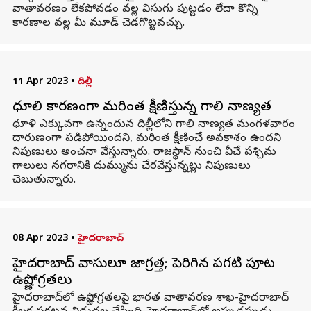
వాతావరణం లేకపోవడం వల్ల విసుగు పుట్టడం లేదా కొన్ని
కారణాల వల్ల మీ మూడ్ చెడగొట్టవచ్చు.
11 Apr 2023
•
దిల్లీ
ధూలి కారణంగా మరింత క్షీణిస్తున్న గాలి నాణ్యత
ధూళి ఎక్కువగా ఉన్నందున దిల్లీలోని గాలి నాణ్యత మంగళవారం
దారుణంగా పడిపోయిందని, మరింత క్షీణించే అవకాశం ఉందని
నిపుణులు అంచనా వేస్తున్నారు. రాజస్థాన్ నుంచి వీచే పశ్చిమ
గాలులు నగరానికి దుమ్మును చేరవేస్తున్నట్లు నిపుణులు
చెబుతున్నారు.
08 Apr 2023
•
హైదరాబాద్
హైదరాబాద్‌ వాసులూ జాగ్రత్త; పెరిగిన పగటి పూట
ఉష్ణోగ్రతలు
హైదరాబాద్‌లో ఉష్ణోగ్రతలపై భారత వాతావరణ శాఖ-హైదరాబాద్