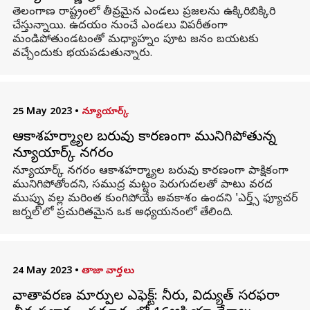
తెలంగాణ రాష్ట్రంలో తీవ్రమైన ఎండలు ప్రజలను ఉక్కిరిబిక్కిరి
చేస్తున్నాయి. ఉదయం నుంచే ఎండలు విపరీతంగా
మండిపోతుండటంతో మధ్యాహ్నం పూట జనం బయటకు
వచ్చేందుకు భయపడుతున్నారు.
25 May 2023
•
న్యూయార్క్
ఆకాశహర్మ్యాల బరువు కారణంగా మునిగిపోతున్న
న్యూయార్క్ నగరం
న్యూయార్క్ నగరం ఆకాశహర్మ్యాల బరువు కారణంగా పాక్షికంగా
మునిగిపోతోందని, సముద్ర మట్టం పెరుగుదలతో పాటు వరద
ముప్పు వల్ల మరింత కుంగిపోయే అవకాశం ఉందని 'ఎర్త్స్ ఫ్యూచర్
జర్నల్‌'లో ప్రచురితమైన ఒక అధ్యయనంలో తేలింది.
24 May 2023
•
తాజా వార్తలు
వాతావరణ మార్పుల ఎఫెక్ట్: నీరు, విద్యుత్ సరఫరా