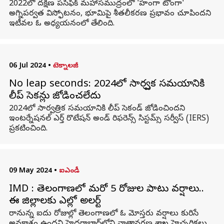
2022లో దక్షిణ పసిఫిక్ మహాసముద్రంలో 'హంగా టోంగా'
అగ్నిపర్వత విస్ఫోటనం, భూమిపై శీతలీకరణ ప్రభావం చూపిందని
ఇటీవల ఓ అధ్యయనంలో తేలింది.
06 Jul 2024
•
టెక్నాలజీ
No leap seconds: 2024లో సార్వత్రిక సమయానికి
లీప్ సెకన్లు జోడించలేదు
2024లో సార్వత్రిక సమయానికి లీప్ సెకండ్ జోడించిందని
ఇంటర్నేషనల్ ఎర్త్ రొటేషన్ అండ్ రిఫరెన్స్ సిస్టమ్స్ సర్వీస్ (IERS)
ప్రకటించింది.
09 May 2024
•
ఐఎండీ
IMD : తెలంగాణలో మరో 5 రోజుల పాటు వర్షాలు..
ఈ జిల్లాలకు ఎల్లో అలర్ట్
రానున్న ఐదు రోజుల్లో తెలంగాణలో ఓ మోస్తరు వర్షాలు కురిసే