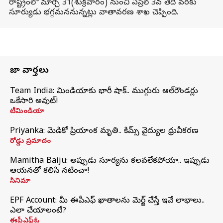
రాష్ట్రంలో మార్చి 31(శుక్రవారం) నుంచి ఏప్రిల్ 3వ తేదీ వరకు
సూర్యుడు భగ్గమననున్నట్లు వాతావరణ శాఖ చెప్పింది.
తాజా వార్తలు
Team India: టీమిండియాకు భారీ షాక్.. ముగ్గురు ఆల్‌రౌండర్లు
ఒకేసారి అవుట్!
టీమిండియా
Priyanka: మెడికో ప్రియాంక మృతి.. కిమ్స్‌ వైద్యుల ధ్రువీకరణ
రోడ్డు ప్రమాదం
Mamitha Baiju: అప్పుడు సూర్యను కలవలేకపోయా.. ఇప్పుడు
ఆయనతో కలిసి నటించా!
సినిమా
EPF Account: మీ ఈపీఎఫ్ ఖాతాలను మెర్జ్ చేస్తే ఇవే లాభాలు..
ఎలా చేయాలంటే?
ఈపీఎఫ్ఓ