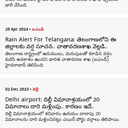
అవకాశం ఉందని హైదరాబాద్‌లోని వాతావరణ శాఖ హెచ్చరికలు
జారీ చేసింది.
29 Apr 2024
•
ఐఎండీ
Rain Alert For Telangana: తెలంగాణలోని ఈ
జిల్లాలకు వర్ష సూచన.. వాతావరణశాఖ వెల్లడి..
తెలంగాణ రాష్ట్రంలో ఉరుములు, మెరుపులతో కూడిన వర్షం
కురిసే అవకాశం ఉందని భారత వాతావరణ శాఖ (ఐఎండీ)
హైదరాబాద్ తెలిపింది.
02 Dec 2023
•
దిల్లీ
Delhi airport: దిల్లీ విమానాశ్రయంలో 20
విమానాలు దారి మళ్లింపు.. కారణం ఇదే..
దిల్లీ విమానాశ్రయంలో శనివారం ఉదయం దాదాపు 20
విమానాలను దారి మళ్లించినట్లు ఎయిర్ పోర్టు వర్గాలు తెలిపాయి.