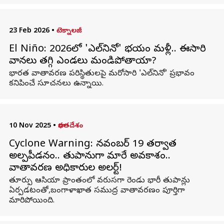
23 Feb 2026
•
టెక్నాలజీ
El Niño: 2026లో 'ఎల్‌నినో' భయం మళ్లీ.. ఈసారి
వానలు తగ్గి ఎండలు మండిపోతాయా?
భారత వాతావరణ పరిస్థితులపై మరోసారి 'ఎల్‌నినో' ప్రభావం
కనిపించే సూచనలు ఉన్నాయి.
10 Nov 2025
•
భారతదేశం
Cyclone Warning: నవంబర్ 19 తర్వాత
అల్పపీడనం.. తుపానుగా మారే అవకాశం..
వాతావరణ అధికారుల అలర్ట్!
తూర్పు ఆసియా ప్రాంతంలో వరుసగా రెండు భారీ తుపాన్లు
ఏర్పడటంతో,బంగాళాఖాత సముద్ర వాతావరణం పూర్తిగా
మారిపోయింది.