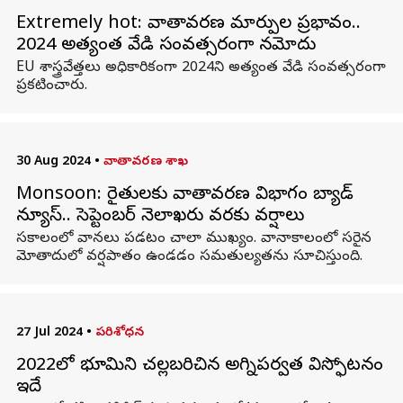
Extremely hot: వాతావరణ మార్పుల ప్రభావం..
2024 అత్యంత వేడి సంవత్సరంగా నమోదు
EU శాస్త్రవేత్తలు అధికారికంగా 2024ని అత్యంత వేడి సంవత్సరంగా
ప్రకటించారు.
30 Aug 2024
•
వాతావరణ శాఖ
Monsoon: రైతులకు వాతావరణ విభాగం బ్యాడ్
న్యూస్.. సెప్టెంబర్‌ నెలాఖరు వరకు వర్షాలు
సకాలంలో వానలు పడటం చాలా ముఖ్యం. వానాకాలంలో సరైన
మోతాదులో వర్షపాతం ఉండడం సమతుల్యతను సూచిస్తుంది.
27 Jul 2024
•
పరిశోధన
2022లో భూమిని చల్లబరిచిన అగ్నిపర్వత విస్ఫోటనం
ఇదే