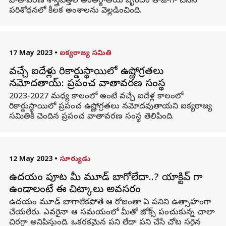
వాతావరణ శాస్త్రవేత్తల అంతర్జాతీయ బృందం తాజాగా చేసిన
పరిశోధనలో కీలక అంశాలను వెల్లడించింది.
17 May 2023
•
ఐక్యరాజ్య సమితి
వచ్చే ఐదేళ్లు రికార్డుస్థాయిలో ఉష్ణోగ్రతలు
నమోదతాయ్: ప్రపంచ వాతావరణ సంస్థ
2023-2027 మధ్య కాలంలో అంటే వచ్చే ఐదేళ్ల కాలంలో
రికార్డుస్థాయిలో ప్రపంచ ఉష్ణోగ్రతలు నమోదవుతాయని ఐక్యరాజ్య
సమితికి చెందిన ప్రపంచ వాతావరణ సంస్థ తెలిపింది.
12 May 2023
•
సూర్యుడు
ఉదయం పూట మీ మూడ్ బాగోలేదా..? యాక్టివ్ గా
ఉండాలంటే ఈ చిట్కాలు అవసరం
ఉదయం మూడ్ బాగాలేకపోతే ఆ రోజంతా ఏ పనిని ఉత్సాహంగా
చేయలేరు. ఎవరైనా ఆ సమయంలో మీతో జోక్స్ పంచుకున్న చాలా
చిరగ్గా అనిపిస్తుంది. ఒకరకమైన పని లేదా పని చేసే చోట సరైన