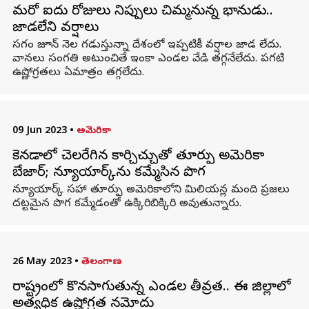
మరో ఐదు రోజులు నిప్పులు చిమ్మనున్న భానుడు..
జాడలేని వర్షాలు
సగం జూన్ నెల గడుస్తున్నా దేశంలో ఇప్పటికీ వర్షాల జాడ లేదు.
వానలు సంగతి అటుంచితే ఇంకా ఎండల వేడి తగ్గనేలేదు. పగటి
ఉష్ణోగ్రతలు ఏమాత్రం తగ్గలేదు.
09 Jun 2023
•
అమెరికా
కెనడాలో చెలరేగిన కార్చిచ్చుతో తూర్పు అమెరికా
బేజార్; న్యూయార్క్‌ను కమ్మేసిన పొగ
న్యూయార్క్‌ సహా తూర్పు అమెరికాలోని మిలియన్ల మంది ప్రజలు
దట్టమైన పొగ కమ్మేడంతో ఉక్కిరిబిక్కిరి అవుతున్నారు.
26 May 2023
•
తెలంగాణ
రాష్ట్రంలో కొనసాగుతున్న ఎండల తీవ్రత.. ఈ జిల్లాలో
అత్యధిక ఉష్ణోగ్రత నమోదు