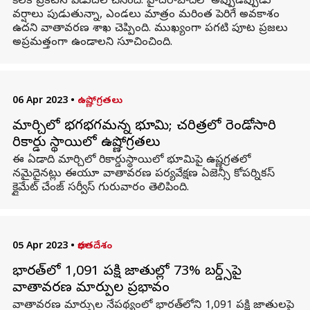
కీలక ప్రకటన విడుదల చేసింది. హైదరాబాద్‌లో అప్పుడప్పుడు
వర్షాలు పుడుతున్నా, ఎండలు మాత్రం మరింత పెరిగే అవకాశం
ఉదని వాతావరణ శాఖ చెప్పింది. ముఖ్యంగా పగటి పూట ప్రజలు
అప్రమత్తంగా ఉండాలని సూచించింది.
06 Apr 2023
•
ఉష్ణోగ్రతలు
మార్చిలో భగభగమన్న భూమి; చరిత్రలో రెండోసారి
రికార్డు స్థాయిలో ఉష్ణోగ్రతలు
ఈ ఏడాది మార్చిలో రికార్డుస్థాయిలో భూమిపై ఉష్ణగ్రతలో
నమైదైనట్లు ఈయూ వాతావరణ పర్యవేక్షణ ఏజెన్సీ కోపర్నికస్
క్లైమేట్ చేంజ్ సర్వీస్ గురువారం తెలిపింది.
05 Apr 2023
•
భారతదేశం
భారత్‌లో 1,091 పక్షి జాతుల్లో 73% బర్డ్స్‌పై
వాతావరణ మార్పుల ప్రభావం
వాతావరణ మార్పుల నేపథ్యంలో భారత్‌లోని 1,091 పక్షి జాతులపై