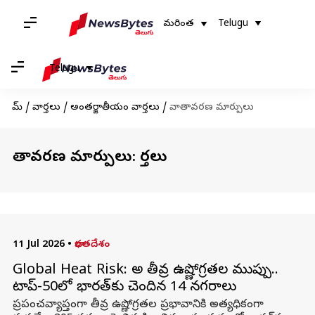
మరింత
Telugu
Telugu
హోమ్
/
వార్తలు
/
అంతర్జాతీయం వార్తలు
/
వాతావరణ మార్పులు
వాతావరణ మార్పులు: వార్తలు
11 Jul 2026
•
భారతదేశం
Global Heat Risk: అతి తీవ్ర ఉష్ణోగ్రతల ముప్పు..
టాప్-50లో భారత్‌కు చెందిన 14 నగరాలు
ప్రపంచవ్యాప్తంగా తీవ్ర ఉష్ణోగ్రతల ప్రభావానికి అత్యధికంగా