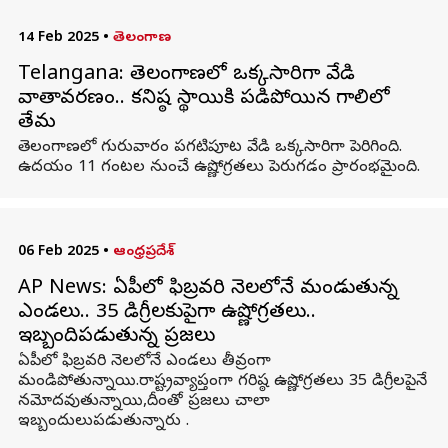
14 Feb 2025
•
తెలంగాణ
Telangana: తెలంగాణలో ఒక్కసారిగా వేడి
వాతావరణం.. కనిష్ఠ స్థాయికి పడిపోయిన గాలిలో
తేమ
తెలంగాణలో గురువారం పగటిపూట వేడి ఒక్కసారిగా పెరిగింది.
ఉదయం 11 గంటల నుంచే ఉష్ణోగ్రతలు పెరుగడం ప్రారంభమైంది.
06 Feb 2025
•
ఆంధ్రప్రదేశ్
AP News: ఏపీలో ఫిబ్రవరి నెలలోనే మండుతున్న
ఎండలు.. 35 డిగ్రీలకుపైగా ఉష్ణోగ్రతలు..
ఇబ్బందిపడుతున్న ప్రజలు
ఏపీలో ఫిబ్రవరి నెలలోనే ఎండలు తీవ్రంగా
మండిపోతున్నాయి.రాష్ట్రవ్యాప్తంగా గరిష్ఠ ఉష్ణోగ్రతలు 35 డిగ్రీలపైనే
నమోదవుతున్నాయి,దీంతో ప్రజలు చాలా
ఇబ్బందులుపడుతున్నారు .