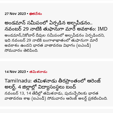
27 Nov 2023
•
భారతదేశం
అండమాన్ సమీపంలో ఏర్పడిన అల్పపీడనం..
నవంబర్ 29 నాటికి తుఫానుగా మారే అవకాశం: IMD
అండమాన్,నికోబార్ దీవుల సమీపంలో అల్పపీడనం ఏర్పడిందని,
ఇది నవంబర్ 29 నాటికి బంగాళాఖాతంలో తుఫానుగా మారే
అవకాశం ఉందని భారత వాతావరణ విభాగం (ఐఎండీ)
సోమవారం తెలిపింది.
14 Nov 2023
•
తమిళనాడు
Tamilnadu: తమిళనాడు తీరప్రాంతంలో ఆరెంజ్
అలర్ట్, 4 జిల్లాల్లో విద్యాసంస్థలు బంద్
నవంబర్ 13, 14 తేదీల్లో తమిళనాడు, పుదుచ్చేరిలకు భారత
వాతావరణ శాఖ (ఐఎండీ) సోమవారం ఆరెంజ్ అలర్ట్ ప్రకటించింది.