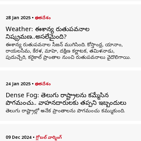
28 Jan 2025
•
భారతదేశం
Weather: ఈశాన్య రుతుపవనాల
నిష్క్రమణ..అసలేమైంది?
ఈశాన్య రుతుపవనాల సీజన్ ముగిసింది. కోస్తాంధ్ర, యానాం,
రాయలసీమ, కేరళ, మాహె, దక్షిణ కర్ణాటక, తమిళనాడు,
పుదుచ్చేరి, కరైకాల్ ప్రాంతాల నుంచి రుతుపవనాలు వైదొలిగాయి.
24 Jan 2025
•
భారతదేశం
Dense Fog: తెలుగు రాష్ట్రాలను కమ్మేసిన
పొగమంచు.. వాహనదారులకు తప్పని ఇబ్బందులు
తెలుగు రాష్ట్రాల్లో అనేక ప్రాంతాలను పొగమంచు కమ్ముకుంది.
09 Dec 2024
•
గ్లోబల్ వార్మింగ్