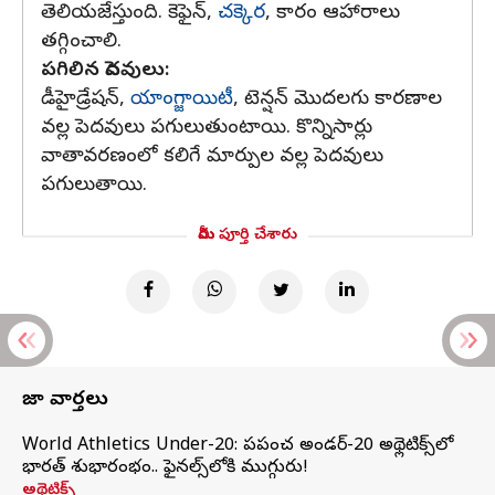
తెలియజేస్తుంది. కెఫైన్,
చక్కెర
, కారం ఆహారాలు
తగ్గించాలి.
పగిలిన పెదవులు:
డీహైడ్రేషన్,
యాంగ్జాయిటీ
, టెన్షన్ మొదలగు కారణాల
వల్ల పెదవులు పగులుతుంటాయి. కొన్నిసార్లు
వాతావరణంలో కలిగే మార్పుల వల్ల పెదవులు
పగులుతాయి.
మీరు పూర్తి చేశారు
తాజా వార్తలు
World Athletics Under-20: ప్రపంచ అండర్-20 అథ్లెటిక్స్‌లో
భారత్‌ శుభారంభం.. ఫైనల్స్‌లోకి ముగ్గురు!
అథ్లెటిక్స్