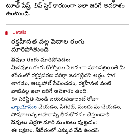
టూత్ పేస్ట్, లిప్ స్టిక్ కారణంగా ఇలా జరిగే అవకాశం
Details
రక్తహీనత వల్ల పెదాల రంగు
మారిపోతుంది
పెదవుల రంగు మారిపోవడం:
మీ పెదవులు రంగు కోల్పోయి పేలవంగా మారినట్లయితే మీ
శరీరంలో రక్తప్రసరణ సరిగ్గా జరగట్లేదని అర్థం. పొగ
తాగడం, ఆల్కహాల్ సేవించడం, రక్తహీనత వంటి
వాటివల్ల ఇలా జరిగే అవకాశం ఉంది.
ఈ పరిస్థితి నుండి బయటపడాలంటే రోజూ
వ్యాయామం
చేయడం, సిగరెట్, మందు మానేయడం,
పోషకాలున్న ఆహారాన్ని తీసుకోవడం చేస్తుండాలి.
పెదవులు ఎర్రగా మారి మంటలు పుట్టడం:
ఈ లక్షణం, మీ శరీరంలో ఎక్కువ వేడి ఉందని