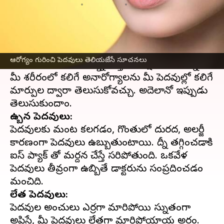
వ్రాసిన వారు
Apr 26, 2023
04:49 pm
Sriram Pranateja
ఈ వార్తాకథనం ఏంటి
మనిషి ముఖంలో పెదవులు అనేవి అందమైన భాగాలు.
ఆరోగ్యం గురించి పెదవులు తెలియజేసే సూచనలు
ఈ భాగాలకు అనారోగ్యాన్ని గుర్తించే లక్షణాలు ఉన్నాయి.
మీ శరీరంలో కలిగే అనారోగ్యాలను మీ పెదవుల్లో కలిగే
మార్పుల ద్వారా తెలుసుకోవచ్చు. అదెలానో ఇప్పుడు
ఉబ్బిన పెదవులు:
పెదవులకు మంట కలగడం, గొంతులో దురద, అలర్జీ
కారణంగా పెదవులు ఉబ్బుతుంటాయి. దీన్ని తగ్గించడానికి
ఐస్ ప్యాక్ తో మర్దన చేస్తే సరిపోతుంది. ఒకవేళ
పెదవులు తీవ్రంగా ఉబ్బితే డాక్టరును సంప్రదించడం
లేత పెదవులు:
పెదవుల అంచులు ఎర్రగా మారిపోయి సున్నితంగా
అనిపిస్తే, మీ పెదవులు లేతగా మారిపోయాయని అర్థం.