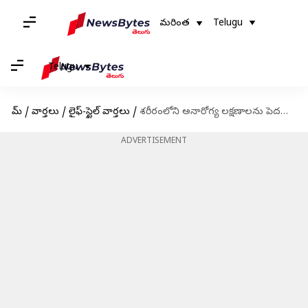
మరింత
Telugu
Telugu
హోమ్
/
వార్తలు
/
లైఫ్-స్టైల్ వార్తలు
/
శరీరంలోని అనారోగ్య లక్షణాలను పెదవులు ఎలా తెలియజేస్తాయో చూడండి
ADVERTISEMENT