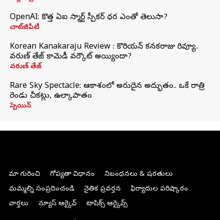
OpenAI: కొత్త ఏఐ స్మార్ట్ స్పీకర్ ధర ఎంతో తెలుసా?
చాట్‌జీపీటీ
Korean Kanakaraju Review : కొరియన్ కనకరాజు రివ్యూ..
వరుణ్ తేజ్ కామెడీ వర్కౌట్ అయ్యిందా?
వరుణ్ తేజ్
Rare Sky Spectacle: ఆకాశంలో అరుదైన అద్భుతం.. ఒకే రాత్రి
రెండు చీకట్లు, ఉల్కాపాతం
స్పెయిన్
మా గురించి
గోప్యతా విధానం
నిబంధనలు & షరతులు
మమ్మల్ని సంప్రదించండి
నైతిక ప్రవర్తన
ఫిర్యాదుల పరిష్కారం
వార్తలు
న్యూస్ ఆర్కైవ్
టాపిక్స్ ఆర్కైవ్స్