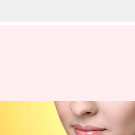
శరీరంలోని అనారోగ్య లక్షణాలను
పెదవులు ఎలా తెలియజేస్తాయో
చూడండి