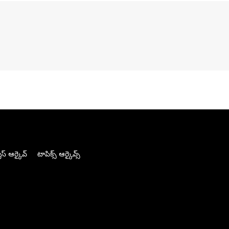
స్ ఆర్కైవ్
టాపిక్స్ ఆర్కైవ్స్