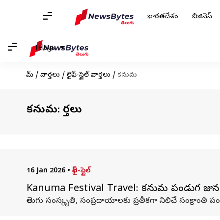
భారతదేశం
బిజినెస్
Telugu
హోమ్
/
వార్తలు
/
లైఫ్-స్టైల్ వార్తలు
/
కనుమ
కనుమ: వార్తలు
16 Jan 2026
•
లైఫ్-స్టైల్
Kanuma Festival Travel: కనుమ పండుగ రోజున 
తెలుగు సంస్కృతి, సంప్రదాయాలకు ప్రతీకగా నిలిచే సంక్రా