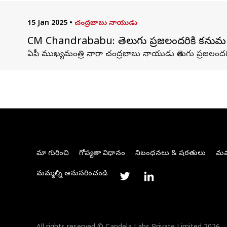
15 Jan 2025
•
చంద్రబాబు నాయుడు
CM Chandrababu: తెలుగు ప్రజలందరికి కనుమ ప
ఏపీ ముఖ్యమంత్రి నారా చంద్రబాబు నాయుడు తెలుగు ప్రజలందరి
మా గురించి
గోప్యతా విధానం
నిబంధనలు & షరతులు
మమ్
మమ్మల్ని అనుసరించండి