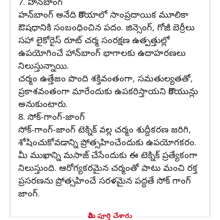
7. హన్‌బాంగ్
హన్‌బాంగ్ అనేది కొరియాలో సాంప్రదాయిక మూలికా
ఔషధానికి సంబంధించిన పదం. జిన్సెంగ్, గోజీ బెర్రీలు
సహా లైకోరైస్ రూట్ చర్మ సంరక్షణ ఉత్పత్తుల్లో
ఉపయోగించే హాన్‌బాంగ్ భాగాలకు ఉదాహరణలు
నిలుస్తున్నాయి.
చర్మం ఉత్తేజం పొంది శక్తివంతంగా, సమతుల్యతతో,
ప్రకాశవంతంగా మారేందుకు ఉపకరిస్తాయని కొరియున్లు
అనుకుంటారు.
8. సోక్-గాంగ్-జాంగ్
సోక్-గాంగ్-జాంగ్ టెక్నిక్ వల్ల చర్మం శుద్దీకరణ జరిగి,
శోషించుకోవడాన్ని ప్రోత్సహించేందుకు ఉపయోగకరం.
మీ ముఖాన్ని మసాజ్ చేసేందుకు ఈ టెక్నిక్ ప్రత్యేకంగా
నిలుస్తుంది. ఆరోగ్యకరమైన చర్మంతో పాటు మంచి రక్త
ప్రసరణను ప్రోత్సహించే సరళమైన పద్ధతే సోక్ గాంగ్
జాంగ్.
మీరు పూర్తి చేశారు