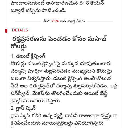
పొందాలనుకుంటే అసాధారణమైన ఈ 8 కొరియన్
బ్యూటీ టిప్స్‌ను పాటించండి.
మీరు
25%
శాతం పూర్తి చేశారు
DETAILS
రక్తప్రసరణను పెంచడం కోసం మసాజ్
రోలర్లు
1. డబుల్ క్లీన్సింగ్
కొరియన్లు డబుల్ క్లెన్సింగ్‌పై మక్కువ చూపుతుంటారు.
చర్మాన్ని పూర్తిగా శుభ్రపరచడం ముఖ్యమని కొరియన్లు
బలంగా విశ్వసిస్తారు. డబుల్ క్లెన్సింగ్ అంటే తొలుత
నీటి ఆధారిత క్లెన్సర్‌తో చర్మాన్ని శుభ్రపర్చుకోవడం. ఆపై
సన్‌స్క్రీన్, మేకప్‌ను తొలగించేందుకు ఆయిల్ బేస్డ్
క్లెన్సర్‌ ను ఉపయోగిస్తారు.
2. గ్లాస్ స్కిన్
గ్లాస్ స్కిన్ కలిగి ఉన్న వ్యక్తి, దానిని గాజులాగా స్పష్టంగా
కనిపించేందుకు మాయిశ్చరైజర్లు వినియోగిస్తారు.