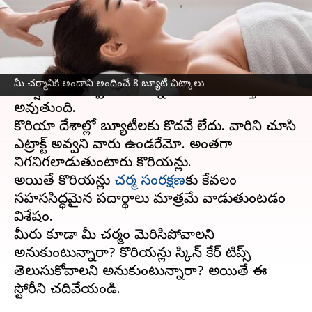
వ్రాసిన వారు
Sep 30, 2023
02:08 pm
TEJAVYAS BESTHA
ఈ వార్తాకథనం ఏంటి
దక్షిణ కొరియా
, ఉత్తరకొరియా వాసల చర్మ సౌందర్యానికి
మీ చర్మానికి అందాని అందించే 8 బ్యూటీ చిట్కాలు
ఆకర్షితులు అవ్వని వారున్నారంటే అతిశయోక్తి
అవుతుంది.
కొరియా దేశాల్లో బ్యూటీలకు కొదవే లేదు. వారిని చూసి
ఎట్రాక్ట్‌ అవ్వని వారు ఉండరేమో. అంతగా
నిగనిగలాడుతుంటారు కొరియన్లు.
అయితే కొరియన్లు
చర్మ సంరక్షణ
కు కేవలం
సహససిద్ధమైన పదార్థాలు మాత్రమే వాడుతుంటడం
విశేషం.
మీరు కూడా మీ చర్మం మెరిసిపోవాలని
అనుకుంటున్నారా? కొరియన్లు స్కిన్ కేర్ టిప్స్
తెలుసుకోవాలని అనుకుంటున్నారా? అయితే ఈ