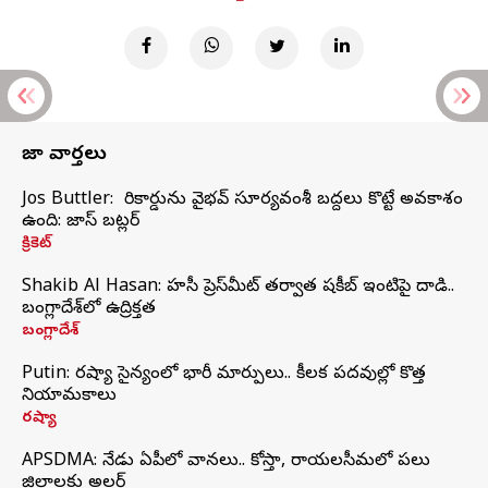
తాజా వార్తలు
Jos Buttler: నా రికార్డును వైభవ్ సూర్యవంశీ బద్దలు కొట్టే అవకాశం
ఉంది: జాస్ బట్లర్
క్రికెట్
Shakib Al Hasan: హసీనా ప్రెస్‌మీట్‌ తర్వాత షకీబ్‌ ఇంటిపై దాడి..
బంగ్లాదేశ్‌లో ఉద్రిక్తత
బంగ్లాదేశ్
Putin: రష్యా సైన్యంలో భారీ మార్పులు.. కీలక పదవుల్లో కొత్త
నియామకాలు
రష్యా
APSDMA: నేడు ఏపీలో వానలు.. కోస్తా, రాయలసీమలో పలు
జిల్లాలకు అలర్ట్