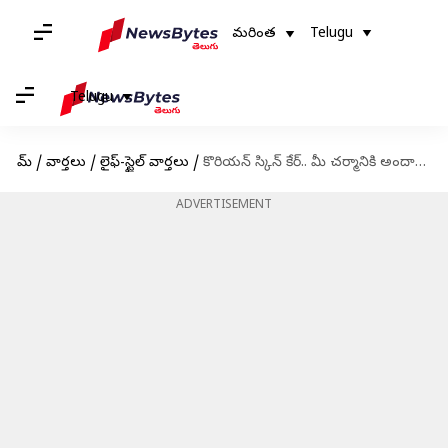
మరింత
Telugu
Telugu
హోమ్
/
వార్తలు
/
లైఫ్-స్టైల్ వార్తలు
/
కొరియన్ స్కిన్ కేర్.. మీ చర్మానికి అందాన్ని అందించే 8 బ్యూటీ చిట్కాలు
ADVERTISEMENT