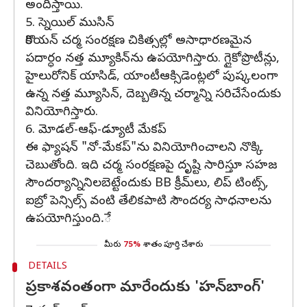
అందిస్తాయి.
5. స్నెయిల్ ముసిన్
కొరియన్ చర్మ సంరక్షణ చికిత్సల్లో అసాధారణమైన
పదార్ధం నత్త మ్యూకిన్‌ను ఉపయోగిస్తారు. గ్లైకోప్రొటీన్లు,
హైలురోనిక్ యాసిడ్, యాంటీఆక్సిడెంట్లలో పుష్కలంగా
ఉన్న నత్త మ్యూసిన్, దెబ్బతిన్న చర్మాన్ని సరిచేసేందుకు
వినియోగిస్తారు.
6. మోడల్-ఆఫ్-డ్యూటీ మేకప్
ఈ ఫ్యాషన్ "నో-మేకప్"ను వినియోగించాలని నొక్కి
చెబుతోంది. ఇది చర్మ సంరక్షణపై దృష్టి సారిస్తూ సహజ
సౌందర్యాన్నినిలబెట్టేందుకు BB క్రీమ్‌లు, లిప్ టింట్స్,
ఐబ్రో పెన్సిల్స్ వంటి తేలికపాటి సౌందర్య సాధనాలను
ఉపయోగిస్తుంది.ే
మీరు
75%
శాతం పూర్తి చేశారు
DETAILS
ప్రకాశవంతంగా మారేందుకు 'హన్‌బాంగ్'