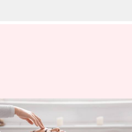
కొరియన్ స్కిన్ కేర్.. మీ చర్మానికి
అందాన్ని అందించే 8 బ్యూటీ
చిట్కాలు