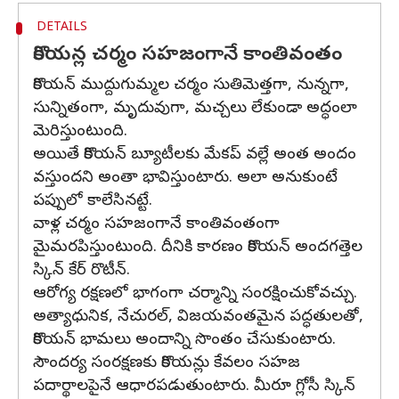
DETAILS
కొరియన్ల చర్మం సహజంగానే కాంతివంతం
కొరియన్ ముద్దుగుమ్మల చర్మం సుతిమెత్తగా, నున్నగా,
సున్నితంగా, మృదువుగా, మచ్చలు లేకుండా అద్ధంలా
మెరిస్తుంటుంది.
అయితే కొరియన్ బ్యూటీలకు మేకప్‌ వల్లే అంత అందం
వస్తుందని అంతా భావిస్తుంటారు. అలా అనుకుంటే
పప్పులో కాలేసినట్టే.
వాళ్ల చర్మం సహజంగానే కాంతివంతంగా
మైమరపిస్తుంటుంది. దీనికి కారణం కొరియన్‌ అందగత్తెల
స్కిన్‌ కేర్‌ రొటీన్‌.
ఆరోగ్య రక్షణలో భాగంగా చర్మాన్ని సంరక్షించుకోవచ్చు.
అత్యాధునిక, నేచురల్, విజయవంతమైన పద్ధతులతో,
కొరియన్ భామలు అందాన్ని సొంతం చేసుకుంటారు.
సౌందర్య సంరక్షణకు కొరియన్లు కేవలం సహజ
పదార్థాలపైనే ఆధారపడుతుంటారు. మీరూ గ్లోసీ స్కిన్‌