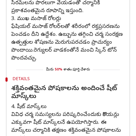
సీరమ్‌లను పొరలుగా వేయడంతో చర్మానికి
ప్రకాశవంతమైన రూపాన్ని ఇస్తుంది.
3. ముఖ మసాజ్ రోలర్లు
ఫేషియల్ మసాజ్ రోలర్‌లతో శరీరంలో రక్తప్రసరణను
పెంచడం దీని ఉద్దేశం. ఉబ్బును తగ్గించి చర్మ సంరక్షణ
ఉత్పత్తుల శోషణను మెరుగుపరచడం ప్రాచుర్యం
పొందాయి.రెగ్యులర్ వాడకంతోనే మంచి స్కిన్ టోన్
పొందవచ్చు.
మీరు
50%
శాతం పూర్తి చేశారు
DETAILS
శక్తివంతమైన పోషకాలను అందించే షీట్
మాస్క్‌లు
4. షీట్ మాస్క్‌లు
వివిధ చర్మ సమస్యలను పరిష్కరించేందుకు కొరియన్లు
ఎక్కువగా షీట్ మాస్క్‌లనే ఉపయోగిస్తారు. ఈ
మాస్క్‌లు చర్మానికి తక్షణం శక్తివంతమైన పోషకాలను