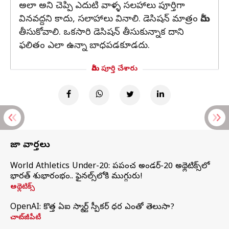
అలా అని చెప్పి ఎదుటి వాళ్ళ సలహాలు పూర్తిగా
వినవద్దని కాదు, సలాహాలు వినాలి. డెసిషన్ మాత్రం మీరు
తీసుకోవాలి. ఒకసారి డెసిషన్ తీసుకున్నాక దాని
ఫలితం ఎలా ఉన్నా బాధపడకూడదు.
మీరు పూర్తి చేశారు
తాజా వార్తలు
World Athletics Under-20: ప్రపంచ అండర్-20 అథ్లెటిక్స్‌లో
భారత్‌ శుభారంభం.. ఫైనల్స్‌లోకి ముగ్గురు!
అథ్లెటిక్స్
OpenAI: కొత్త ఏఐ స్మార్ట్ స్పీకర్ ధర ఎంతో తెలుసా?
చాట్‌జీపీటీ