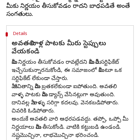
మీకు నిర్ణయం తీసుకోవడం రాదని బాధపడితే అంతే
Details
అవతలి వాళ్ల పాటకు మీరు స్టెప్పులు
వేయకండి
మీకు నిర్ణయం తీసుకోవడం రావట్లేదని మీకు మీరే సర్టిఫికేట్
ఇచ్చేసుకున్నారనుకోండి, ఈ సమాజంలో మీకంటూ ఒక
సర్టిఫికేట్ లేకుండా చేస్తారు.
మీ జీవితాన్ని మీరు బ్రతకలేకుండా ఐపోతుంది. అవతలి
వాళ్ళ పాటకు మీరు డ్యాన్స్ వేసినట్లుగా అవుతుంది.
దానివల్ల మీ కాళ్ళు సరిగ్గా కదలవు. వెనకబడిపోతారు.
చివరికి ఓడిపోతారు.
అందుకే అవతలి వారి ఆధరపడవద్దు. తప్పో, ఒప్పో మీ
నిర్ణయాలు మీరు తీసుకోండి. వాటికి కట్టుబడి ఉండండి.
నష్టమొచ్చినా, లాభమొచ్చినా భరించండి.