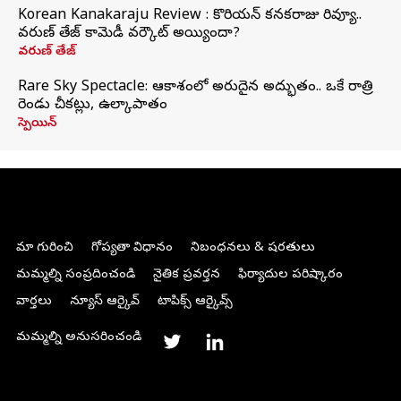
Korean Kanakaraju Review : కొరియన్ కనకరాజు రివ్యూ..
వరుణ్ తేజ్ కామెడీ వర్కౌట్ అయ్యిందా?
వరుణ్ తేజ్
Rare Sky Spectacle: ఆకాశంలో అరుదైన అద్భుతం.. ఒకే రాత్రి
రెండు చీకట్లు, ఉల్కాపాతం
స్పెయిన్
మా గురించి
గోప్యతా విధానం
నిబంధనలు & షరతులు
మమ్మల్ని సంప్రదించండి
నైతిక ప్రవర్తన
ఫిర్యాదుల పరిష్కారం
వార్తలు
న్యూస్ ఆర్కైవ్
టాపిక్స్ ఆర్కైవ్స్
మమ్మల్ని అనుసరించండి