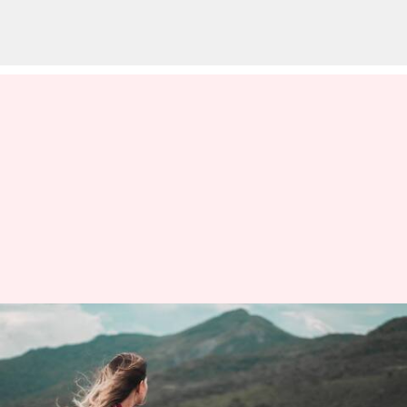
ప్రేరణ: నువ్వు తీసుకున్న నిర్ణయాలకు
నువ్వు రెస్పెక్ట్ ఇచ్చుకోకపోతే
నీకెక్కడా రెస్పెక్ట్ దొరకదు