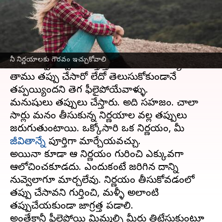
వ్రాసిన వారు
Apr 21, 2023
06:06 pm
Sriram Pranateja
ఈ వార్తాకథనం ఏంటి
ఈ ప్రపంచంలో ఏ మనిషీ పర్ఫెక్ట్ కాదు. ఈ విషయం
నీ నిర్ణయాలకు గౌరవం ఇచ్చుకోవాలి
నీకు అప్పుడప్పుడు గుర్తొస్తూ ఉండాలి. ముఖ్యంగా
తాము తప్పు చేసారో లేదో తెలుసుకోకుండానే
తప్పయ్యిందని తెగ ఫీలైపోయేవాళ్ళు.
మనుషులు తప్పులు చేస్తారు. అది సహజం. చాలా
సార్లు మనం తీసుకున్న నిర్ణయాల వల్ల తప్పులు
జరుగుతుంటాయి. ఒక్కోసారి ఒక నిర్ణయం, మీ
జీవితాన్నే
పూర్తిగా మార్చేయవచ్చు.
అయినా కూడా ఆ నిర్ణయం గురించి ఎక్కువగా
ఆలోచించకూడదు. ఎందుకంటే జరిగిన దాన్ని
నువ్వెలాగూ మార్చలేవు. నిర్ణయం తీసుకోవడంలో
తప్పు చేసావని గుర్తించి, మళ్ళీ అలాంటి
తప్పుచేయకుండా జాగ్రత్త పడాలి.
అంతేకానీ ఫీలైపోయి మిమ్మల్ని మీరు తిట్టేసుకుంటూ