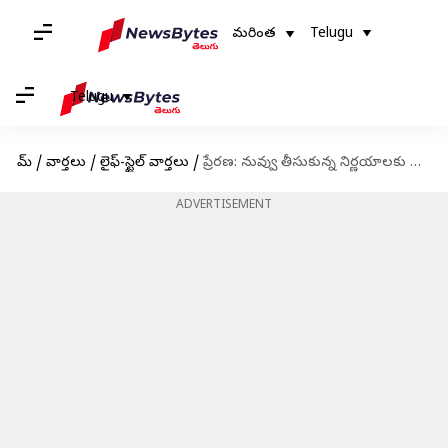
మరింత
Telugu
Telugu
హోమ్
/
వార్తలు
/
లైఫ్-స్టైల్ వార్తలు
/
ప్రేరణ: నువ్వు తీసుకున్న నిర్ణయాలకు నువ్వు రెస్పెక్ట్ ఇచ్చుకోకపోతే నీకెక్కడా రెస్పెక్ట్ దొరకదు
ADVERTISEMENT