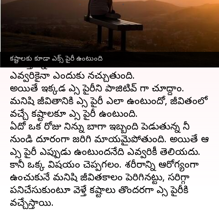
వ్రాసిన వారు
Apr 25, 2023
05:43 pm
Sriram Pranateja
ఈ వార్తాకథనం ఏంటి
ఎక్స్ పైరీ.. ఈ మాట ఎవ్వరికీ నచ్చదు. ఎందుకంటే
కష్టాలకు కూడా ఎక్స్ పైరీ ఉంటుంది
గడుస్తున్న
జీవితం
సడెన్ గా ఆగిపోతుందంటే
ఎవ్వరికైనా ఎందుకు నచ్చుతుంది.
అయితే ఇక్కడ ఎక్స్ పైరీని పాజిటివ్ గా చూద్దాం.
మనిషి జీవితానికి ఎక్స్ పైరీ ఎలా ఉంటుందో, జీవితంలో
వచ్చే కష్టాలకూ ఎక్స్ పైరీ ఉంటుంది.
ఏదో ఒక రోజు నిన్ను బాగా ఇబ్బంది పెడుతున్న నీ
నుండి దూరంగా జరిగి మాయమైపోతుంది. అయితే ఆ
ఎక్స్ పైరీ ఎప్పుడు ఉంటుందనేది ఎవ్వరికీ తెలియదు.
కానీ ఒక్క విషయం చెప్పగలం. శరీరాన్ని ఆరోగ్యంగా
ఉంచుకునే మనిషి జీవితకాలం పెరిగినట్టు, సరిగ్గా
పనిచేసుకుంటూ వెళ్తే కష్టాలు తొందరగా ఎక్స్ పైరీకి