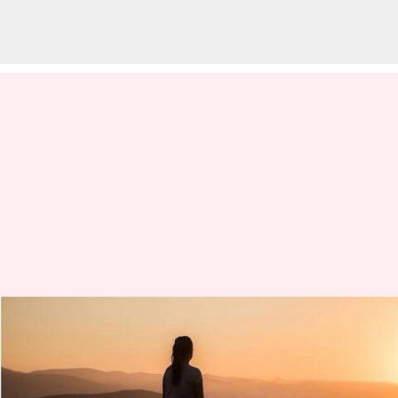
ప్రేరణ: ఈ ప్రపంచంలో దేనికైనా ఎక్స్
పైరీ డేట్ ఉంటుంది, నీ కష్టానికి
కూడా