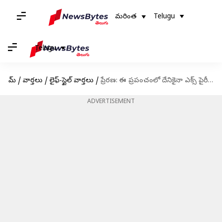
మరింత
Telugu
Telugu
హోమ్
/
వార్తలు
/
లైఫ్-స్టైల్ వార్తలు
/
ప్రేరణ: ఈ ప్రపంచంలో దేనికైనా ఎక్స్ పైరీ డేట్ ఉంటుంది, నీ కష్టానికి కూడా
ADVERTISEMENT