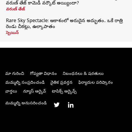
వరుణ్ తేజ్ కామెడీ వర్కౌట్ అయ్యిందా?
వరుణ్ తేజ్
Rare Sky Spectacle: ఆకాశంలో అరుదైన అద్భుతం.. ఒకే రాత్రి
రెండు చీకట్లు, ఉల్కాపాతం
స్పెయిన్
మా గురించి
గోప్యతా విధానం
నిబంధనలు & షరతులు
మమ్మల్ని సంప్రదించండి
నైతిక ప్రవర్తన
ఫిర్యాదుల పరిష్కారం
వార్తలు
న్యూస్ ఆర్కైవ్
టాపిక్స్ ఆర్కైవ్స్
మమ్మల్ని అనుసరించండి