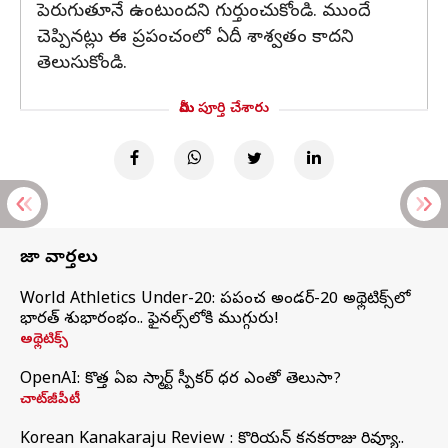
పెరుగుతూనే ఉంటుందని గుర్తుంచుకోండి. ముందే
చెప్పినట్లు ఈ ప్రపంచంలో ఏదీ శాశ్వతం కాదని
తెలుసుకోండి.
మీరు పూర్తి చేశారు
తాజా వార్తలు
World Athletics Under-20: ప్రపంచ అండర్-20 అథ్లెటిక్స్‌లో
భారత్‌ శుభారంభం.. ఫైనల్స్‌లోకి ముగ్గురు!
అథ్లెటిక్స్
OpenAI: కొత్త ఏఐ స్మార్ట్ స్పీకర్ ధర ఎంతో తెలుసా?
చాట్‌జీపీటీ
Korean Kanakaraju Review : కొరియన్ కనకరాజు రివ్యూ..