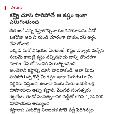
Details
కష్టాన్ని చూసి పారిపోతే ఆ కష్టం ఇంకా
పెరుగుతుంది
జీవితంలో ఎన్ని కష్టాలొచ్చినా కుంగిపోకూడదు. ఏదో
ఒకరోజు అది నీ నుండి దూరంగా పోతుందని అర్థం
చేసుకోవాలి.
ఇక్కడ మరో విషయం ఏంటంటే, కష్టం తర్వాత వచ్చేది
సుఖమే కాబట్టి కష్టం వచ్చినపుడు దాన్ని తొందరగా
దూరం చేసుకోవడానికి ప్రయత్నించండి.
అంతేకానీ కష్టాన్ని చూసి పారిపోకండి. అలా మీరు
పారిపోతున్న కొద్దీ మీ కష్టం ఇంకా పెరుగుతూ మీ
దగ్గరకు వస్తుంది. ఉదాహరణకు మీరు ఒకరికి లక్ష
రూపాయలు అప్పు కట్టాలి. మొదటి సంవత్సరం
కట్టలేదు, రెండో సంవత్సరానికి వడ్డీతో కలిపి 1,24,000
రూపాయలు అయ్యింది.
కష్టాలకు ఎదురొడ్డి నిలబడక పోతే వడ్డీ పెరిగినట్లు