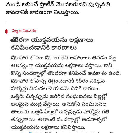
నుండి లభించే ప్రొటీన్ మొదలగునవి పుష్పవతి
పిల్లల పెంపకం
తొందరగా యుక్తవయసు లక్షణాలు
కనిపించడానికి కారణాలు
పోషకాహార లోపం: పోషకాలు లేని ఆహారాలు తినడం వల్ల
ఆలస్యంగా యుక్తవయసు లక్షణాలు వస్తాయి. కానీ
కొన్ని సందర్భాల్లో తొందరగా కనిపించే అవకాశం ఉంది.
పోషకాహార లోపాన్ని తగ్గించడానికి శరీరం ఎక్కువ
హార్మోన్లు విడుదల చేయడమే దీనికి కారణం.
ఒత్తిడి: చిన్నప్పుడు జరిగిన సంఘటనలు పిల్లల్లో
బలమైన ముద్ర వేస్తాయి. అనుకోని సంఘటనల
తాలూకు ఒత్తిడి పిల్లల్లో ఉన్నప్పుడు హార్మోన్లు గతి
తప్పుతాయి. అలాంటి సందర్భాల్లో ఆడవాళ్ళలో
యుక్తవయసు లక్షణాలు కనిపిస్తాయి.