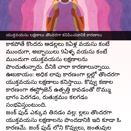
ఈ వార్తాకథనం ఏంటి
పిల్లలు
యుక్తవయసులోకి వెళ్తున్నప్పుడు పుష్పవతి
అవుతారు. యుక్తవయసులోకి రావడమనేది
యుక్తవయసు లక్షణాలు తొందరగా కనిపించడానికి కారణాలు
ఆడపిల్లల్లోనూ, మగపిల్లల్లోనూ ఉంటుంది.
కాకపోతే కొందరు ఆడపిల్లలు 8ఏళ్ల వయసు కంటే
ముందుగా, అబ్బాయిలు 9ఏళ్ళ వయసు కంటే
ముందుగా యుక్తవయసు లక్షణాలను
పొందుతున్నారు. దీనికి చాలా కారణాలున్నాయి.
ఊబకాయం: అధిక లావు కారణంగా పిల్లల్లో తొందరగా
యుక్తవయసు లక్షణాలు కనిపిస్తాయి. కొవ్వు కణాల
కారణంగా ఈస్ట్రోజెన్ ఉత్పత్తి కావడంతో రొమ్ము
భాగం పెరగడం, రుతుక్రమం కలగడం
సంభవిస్తుంటుంది.
జంక్ ఫుడ్ ఎక్కువ తినడం వల్ల: పిల్లలు తొందరగా
యుక్తవయసు లక్షణాలను పొందడానికి ఇది కూడా ఓ
కారణమే. జంక్ ఫుడ్ లోని కొవ్వులు, జంతువుల