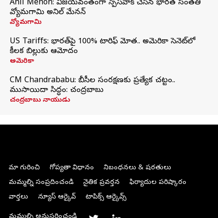
Anil Menon: విజయవంతంగా స్పేస్‌వాక్‌ చేసిన భారత సంతతి
వ్యోమగామి అనిల్‌ మేనన్
వ్యోమగామి
US Tariffs: భారత్‌పై 100% టారిఫ్‌ మోత.. అమెరికా సెనెట్‌లో
కీలక బిల్లుకు ఆమోదం
అమెరికా
CM Chandrababu: బీసీల సంరక్షణకు ప్రత్యేక చట్టం..
ముసాయిదా సిద్ధం: చంద్రబాబు
చంద్రబాబు నాయుడు
మా గురించి
గోప్యతా విధానం
నిబంధనలు & షరతులు
మమ్మల్ని సంప్రదించండి
నైతిక ప్రవర్తన
ఫిర్యాదుల పరిష్కారం
వార్తలు
న్యూస్ ఆర్కైవ్
టాపిక్స్ ఆర్కైవ్స్
మమ్మల్ని అనుసరించండి