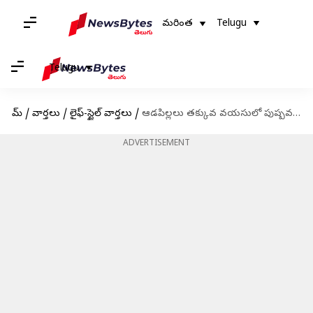
మరింత
Telugu
Telugu
హోమ్
/
వార్తలు
/
లైఫ్-స్టైల్ వార్తలు
/
ఆడపిల్లలు తక్కువ వయసులో పుష్పవతి అవ్వడానికి కారణాలు
ADVERTISEMENT