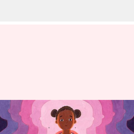
ఆడపిల్లలు తక్కువ వయసులో
పుష్పవతి అవ్వడానికి కారణాలు
వ్రాసిన వారు
Feb 22, 2023
12:05 pm
Sriram Pranateja