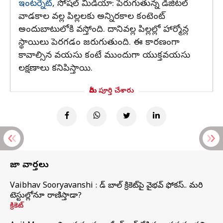
ఇంటర్నెట్
, సోషల్ మీడియా: పెరుగుతున్న డిజిటల్
వాడకాల వల్ల పిల్లలకు అన్నిరకాల కంటెంట్
అందుబాటులోకి వస్తోంది. దానివల్ల పిల్లల్లో హార్మోన్ల
స్థాయిలు పెరగడం జరుగుతుంది. ఈ కారణంగా
కావాల్సిన వయసు కంటే ముందుగా యుక్తవయసు
లక్షణాలు కనిపిస్తాయి.
మీరు పూర్తి చేశారు
తాజా వార్తలు
Vaibhav Sooryavanshi : రెడ్ బాల్ క్రికెట్‌పై వైభవ్ ఫోకస్.. మరి
టెస్టుల్లోనూ రాణిస్తాడా?
క్రికెట్