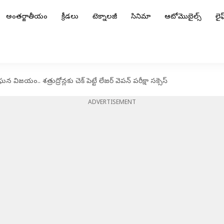
అంతర్జాతీయం
క్రీడలు
టెక్నాలజీ
సినిమా
ఆటోమొబైల్స్
లైఫ్
యం.. శత్రుద్రోన్లకు చెక్‌ పెట్టే లేజర్‌ వెపన్‌ పరీక్షా సక్సెస్
ADVERTISEMENT