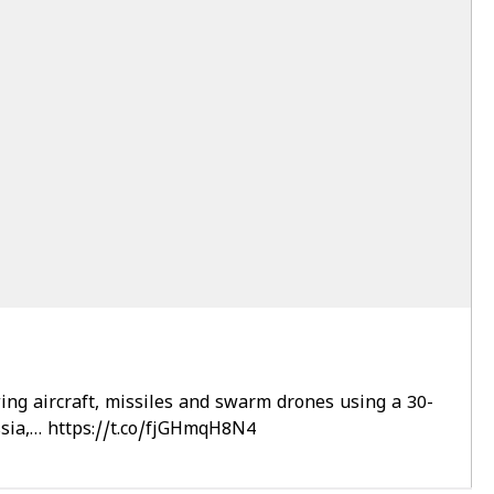
wing aircraft, missiles and swarm drones using a 30-
ussia,… https://t.co/fjGHmqH8N4