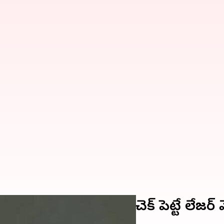
.. శత్రుద్రోన్లకు చెక్‌ పెట్టే లేజర్‌ వెప