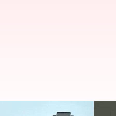
Laser Weapon System: డీఆర్డీవో ఘన విజయం