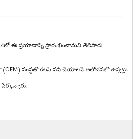
, 2024లో ఈ ప్రయాణాన్ని ప్రారంభించామని తెలిపారు.
rer (OEM) సంస్థతో కలసి పని చేయాలనే ఆలోచనలో ఉన్నట్లు
 పేర్కొన్నారు.