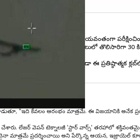
ే దిశగా కీలకమైన అడుగు వేసింది.
డిన లేజర్‌ ఆయుధ వ్యవస్థను భారత్‌ విజయవంతంగా పరీక్షించిం
) ఆధ్వర్యంలో ఆంధ్రప్రదేశ్‌లోని కర్నూలులో తొలిసారిగా 30 కిలోవ
.
ాత్రమే ఉండగా, ఇప్పుడు భారత్‌ కూడా ఈ ప్రతిష్ఠాత్మక క్లబ్
ాట్లాడుతూ, "ఇది కేవలం ఆరంభం మాత్రమే. ఈ విజయానికి అనేక ప్రయ
శారు. లేజర్‌ వెపన్‌ టెక్నాలజీ 'స్టార్ వార్స్' తరహాలో శక్తివంత
నా మాత్రమే ప్రదర్శించాయి అని పేర్కొన్న ఆయన, ఇజ్రాయెల్‌ కూడ