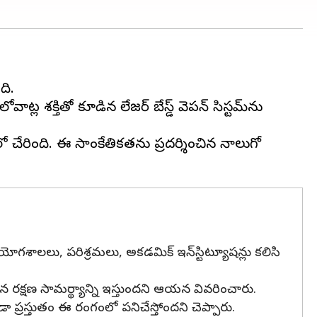
ది.
ాట్ల శక్తితో కూడిన లేజర్‌ బేస్డ్‌ వెపన్‌ సిస్టమ్‌ను
‌లో చేరింది. ఈ సాంకేతికతను ప్రదర్శించిన నాలుగో
ోగశాలలు, పరిశ్రమలు, అకడమిక్‌ ఇన్‌స్టిట్యూషన్లు కలిసి
మైన రక్షణ సామర్థ్యాన్ని ఇస్తుందని ఆయన వివరించారు.
ా ప్రస్తుతం ఈ రంగంలో పనిచేస్తోందని చెప్పారు.