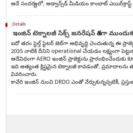
అదే సందర్భంలో, అడ్వాన్స్‌డ్‌ మీడియం కాంబాట్‌ ఎయిర్‌క్ర
Details
ఇంజిన్‌ టెక్నాలజీ సిక్స్‌ జనరేషన్‌ దిశగా ముందు
ఐదో తరం స్టెల్త్‌ ఫైటర్‌ జెట్‌గా అభివృద్ధి చెందుతున్న ఈ 
2035 నాటికి దీనిని operational చేయడం లక్ష్యంగా పెట్టుకున
అదేవిధంగా AERO ఇంజిన్‌ ప్రాజెక్టును ప్రారంభించేందుకు 
ఇది అత్యంత క్లిష్టమైన టెక్నాలజీ కావడంతో, ప్రమాదాలన
వివరించారు.
కావేరి ఇంజిన్‌ నుంచి DRDO ఎంతో నేర్చుకున్నప్పటికీ, ప్రస్తుతం ఇ