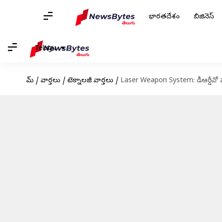
భారతదేశం
బిజినెస్
Telugu
హోమ్
/
వార్తలు
/
టెక్నాలజీ వార్తలు
/
Laser Weapon System: డీఆర్డీవో ఘన విజ