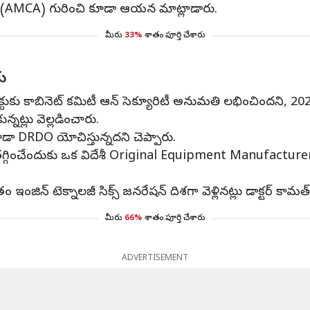
ాఫ్ట్‌ (AMCA) గురించి కూడా ఆయన మాట్లాడారు.
మీరు
33%
శాతం పూర్తి చేశారు
కు
ప్రాజెక్టుకు కాబినెట్‌ కమిటీ ఆన్‌ సెక్యూరిటీ అనుమతి లభించిందని
్నట్లు వెల్లడించారు.
కూడా DRDO యోచిస్తున్నదని చెప్పారు.
ు తగ్గించేందుకు ఒక విదేశీ Original Equipment Manufactu
ంజిన్‌ టెక్నాలజీ సిక్స్‌ జనరేషన్‌ దిశగా వెళ్లినట్లు డాక్టర్‌ కామత్‌
మీరు
66%
శాతం పూర్తి చేశారు
ADVERTISEMENT