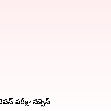
న్‌ పరీక్షా సక్సెస్