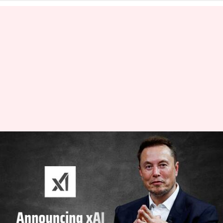
ఏఐ రంగంలోకి ప్రవేశించిన ఎలోన్‌
మస్క్‌.. xAI పేరిట కంపెనీ ఏర్పాటు
వ్రాసిన వారు
Jul 13, 2023
02:57 pm
TEJAVYAS BESTHA
ఈ వార్తాకథనం ఏంటి