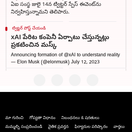
ఏఐ సంస్థ జులై 14న ట్విట్టర్ స్పేస్‌ ఈవెంట్‌ను
నిర్వహిస్తున్నామని తెలిపారు.
ట్విట్టర్ పోస్ట్ చేయండి
xAI పేరిట కంపెనీ ఏర్పాటు చేస్తున్నట్లు
ప్రకటించిన మస్క్
Announcing formation of
@xAI
to understand reality
— Elon Musk (@elonmusk)
July 12, 2023
మా గురించి
గోప్యతా విధానం
నిబంధనలు & షరతులు
మమ్మల్ని సంప్రదించండి
నైతిక ప్రవర్తన
ఫిర్యాదుల పరిష్కారం
వార్తలు