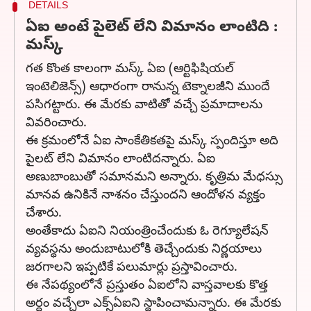
DETAILS
ఏఐ అంటే పైలెట్ లేని విమానం లాంటిది :
మస్క్
గత కొంత కాలంగా మస్క్‌ ఏఐ (ఆర్టిఫిషియల్
ఇంటెలిజెన్స్) ఆధారంగా రానున్న టెక్నాలజీని ముందే
పసిగట్టారు. ఈ మేరకు వాటితో వచ్చే ప్రమాదాలను
వివరించారు.
ఈ క్రమంలోనే ఏఐ సాంకేతికతపై మస్క్ స్పందిస్తూ అది
పైలట్ లేని విమానం లాంటిదన్నారు. ఏఐ
అణుబాంబుతో సమానమని అన్నారు. కృత్రిమ మేధస్సు
మానవ ఉనికినే నాశనం చేస్తుందని ఆందోళన వ్యక్తం
చేశారు.
అంతేకాదు ఏఐని నియంత్రించేందుకు ఓ రెగ్యూలేషన్‌
వ్యవస్థను అందుబాటులోకి తెచ్చేందుకు నిర్ణయాలు
జరగాలని ఇప్పటికే పలుమార్లు ప్రస్తావించారు.
ఈ నేపథ్యంలోనే ప్రస్తుతం ఏఐలోని వాస్తవాలకు కొత్త
అర్ధం వచ్చేలా ఎక్స్‌ఏఐని స్థాపించామన్నారు. ఈ మేరకు