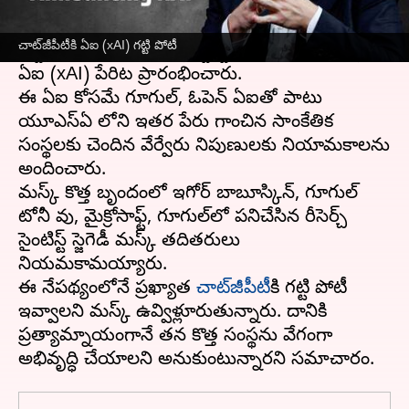
ప్రముఖ ఇంటర్నేషనల్ వ్యాపార దిగ్గజం
ఎలోన్‌ మస్క్‌
సరికొత్త వ్యాపారానికి తెరలేపారు. ఈ మేరకు ఓ కొత్త
చాట్‌జీపీటీకి ఏఐ (xAI) గట్టి పోటీ
ఆర్టిఫిషియల్‌ ఇంటెలిజెన్స్‌ స్టార్టప్‌ యూనిట్ ను ఎక్స్‌
ఏఐ (xAI) పేరిట ప్రారంభించారు.
ఈ ఏఐ కోసమే గూగుల్‌, ఓపెన్‌ ఏఐతో పాటు
యూఎస్ఏ లోని ఇతర పేరు గాంచిన సాంకేతిక
సంస్థలకు చెందిన వేర్వేరు నిపుణులకు నియామకాలను
అందించారు.
మస్క్ కొత్త బృందంలో ఇగోర్ బాబూస్కిన్, గూగుల్‌
టోనీ వు, మైక్రోసాఫ్ట్‌, గూగుల్‌లో పనిచేసిన రీసెర్చ్‌
సైంటిస్ట్‌ స్జెగెడీ మస్క్‌ తదితరులు
నియమకామయ్యారు.
ఈ నేపథ్యంలోనే ప్రఖ్యాత
చాట్‌జీపీటీ
కి గట్టి పోటీ
ఇవ్వాలని మస్క్ ఉవ్విళ్లూరుతున్నారు. దానికి
ప్రత్యామ్నాయంగానే తన కొత్త సంస్థను వేగంగా