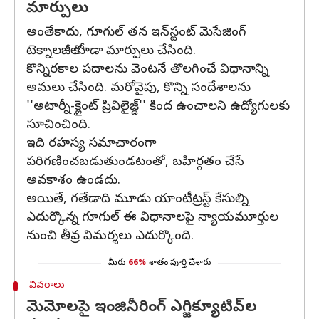
మార్పులు
అంతేకాదు, గూగుల్‌ తన ఇన్‌స్టంట్‌ మెసేజింగ్‌
టెక్నాలజీలో కూడా మార్పులు చేసింది.
కొన్నిరకాల పదాలను వెంటనే తొలగించే విధానాన్ని
అమలు చేసింది. మరోవైపు, కొన్ని సందేశాలను
''అటార్నీ-క్లైంట్‌ ప్రివిలైజ్డ్‌'' కింద ఉంచాలని ఉద్యోగులకు
సూచించింది.
ఇది రహస్య సమాచారంగా
పరిగణించబడుతుండటంతో, బహిర్గతం చేసే
అవకాశం ఉండదు.
అయితే, గతేడాది మూడు యాంటీట్రస్ట్‌ కేసుల్ని
ఎదుర్కొన్న గూగుల్‌ ఈ విధానాలపై న్యాయమూర్తుల
నుంచి తీవ్ర విమర్శలు ఎదుర్కొంది.
మీరు
66%
శాతం పూర్తి చేశారు
వివరాలు
మెమోలపై ఇంజినీరింగ్‌ ఎగ్జిక్యూటివ్‌ల