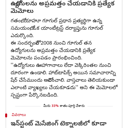
ఉద్యోగులను అప్రమత్తం చేయడానికి ప్రత్యేక
మెమోలు
గతంలో, యాహూ గూగుల్‌ ప్రధాన ప్రత్యర్థిగా ఉన్న
సమయంలో, ఒక యాంటీట్రస్ట్‌ దర్యాప్తును గూగుల్‌
ఎదుర్కొంది.
ఈ సందర్భంలోనే 2008 నుంచి గూగుల్‌ తన
ఉద్యోగులను అప్రమత్తం చేయడానికి ప్రత్యేక
మెమోలను పంపడం ప్రారంభించింది.
''ఉద్యోగులు ఊహాగానాలు లేదా వెక్కిరింతల నుంచి
దూరంగా ఉండాలి. హాట్‌టాపిక్స్‌ అయిన సమాచారాన్ని
షేర్‌ చేసేముందు ఆలోచించాలి. వాస్తవాలు తెలియకుండా
ఎలాంటి వ్యాఖ్యలు చేయకూడదు'' అని ఈ మెమోలలో
స్పష్టంగా పేర్కొనబడింది.
మీరు
33%
శాతం పూర్తి చేశారు
వివరాలు
ఇన్‌స్టంట్‌ మెసేజింగ్‌ టెక్నాలజీలో కూడా