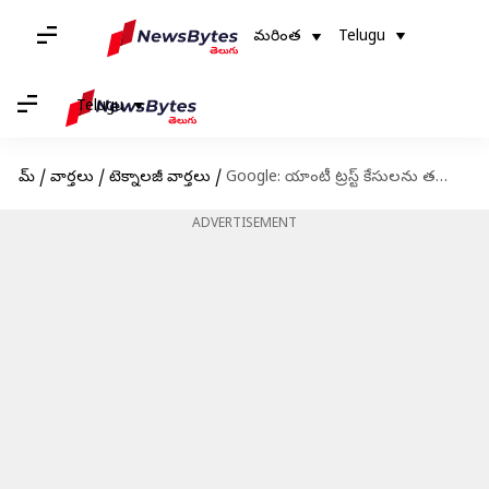
మరింత
Telugu
Telugu
హోమ్
/
వార్తలు
/
టెక్నాలజీ వార్తలు
/
Google: యాంటీ ట్రస్ట్‌ కేసులను తప్పించుకొనేందుకు సందేశాలను మాయం చేయడమే గూగుల్‌ వ్యూహం..!
ADVERTISEMENT