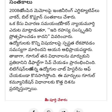
సంతకాలు
2008లో పంపిన మెమోలపై ఇంజినీరింగ్‌ ఎగ్జిక్యూటివ్‌లు
వాకర్‌, బిల్‌ కొఘ్రాన్‌ సంతకాలు చేశారు.
ఒక కేసు విచారణ సమయంలో, వాకర్‌ న్యాయమూర్తి
ఎదుట మాట్లాడుతూ, ''ఇది రహస్య సంస్కృతిని
ప్రోత్సహించడం కాదని" వివరించారు.
ఉద్యోగులకు కొన్ని విషయాలపై స్పష్టత లేకపోవడం
సమస్యగా మారిందని ఆయన అభిప్రాయపడ్డారు.
తాజాగా, గూగుల్‌ తన విధానాలను మార్చుకుని
ప్రతిదానిని డీఫాల్ట్‌గా సేవ్‌ చేయడం ప్రారంభించింది.
లిటిగేషన్‌లలో ఉన్న ఉద్యోగుల చాట్‌ హిస్టరీను ఆఫ్‌
చేయకుండా కొనసాగిస్తోంది. ఈ మార్పులు గూగుల్‌
కమ్యూనికేషన్ విధానాలకు కొత్త దిశను
ప్రదర్శిస్తున్నాయి.
మీరు పూర్తి చేశారు