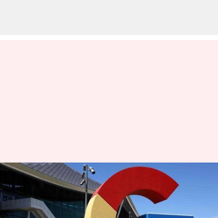
Google: యాంటీ ట్రస్ట్‌ కేసులను
తప్పించుకొనేందుకు సందేశాలను
మాయం చేయడమే గూగుల్‌