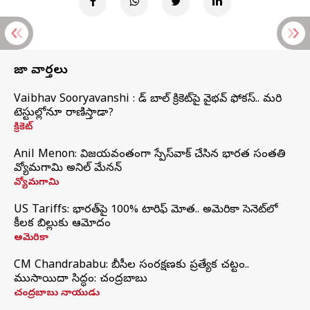
తాజా వార్తలు
Vaibhav Sooryavanshi : రెడ్ బాల్ క్రికెట్‌పై వైభవ్ ఫోకస్.. మరి
టెస్టుల్లోనూ రాణిస్తాడా?
క్రికెట్
Anil Menon: విజయవంతంగా స్పేస్‌వాక్‌ చేసిన భారత సంతతి
వ్యోమగామి అనిల్‌ మేనన్
వ్యోమగామి
US Tariffs: భారత్‌పై 100% టారిఫ్‌ మోత.. అమెరికా సెనెట్‌లో
కీలక బిల్లుకు ఆమోదం
అమెరికా
CM Chandrababu: బీసీల సంరక్షణకు ప్రత్యేక చట్టం..
ముసాయిదా సిద్ధం: చంద్రబాబు
చంద్రబాబు నాయుడు