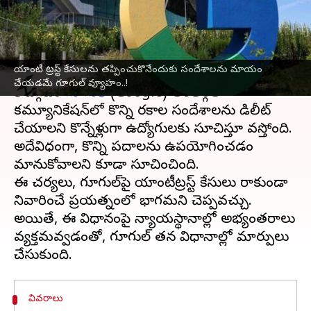
వ్యూహం..!
వ్రాసిన వారు
Nov 21, 2024
01:56 pm
Sirish Praharaju
ఈ వార్తాకథనం ఏంటి
యాంటీ ట్రస్ట్‌ కేసులను తప్పించుకొనేందుకు సందేశాలను మాయం
చేయడమే గూగుల్‌ వ్యూహం..!
టెక్‌ దిగ్గజం
గూగుల్‌
(Google) అంతర్గత
కమ్యూనికేషన్‌లో కొన్ని రకాల సందేశాలను డిలీట్‌
చేయాలని కొన్నేళ్లుగా ఉద్యోగులకు సూచిస్తూ వస్తోంది.
అదేవిధంగా, కొన్ని పదాలను ఉపయోగించడం
మానుకోవాలని కూడా సూచించింది.
ఈ చర్యలు, గూగుల్‌పై యాంటీట్రస్ట్‌ కేసులు రాకుండా
నివారించే ప్రయత్నంలో భాగమని చెప్పవచ్చు.
అయితే, ఈ విధానంపై న్యాయస్థానాల్లో అభ్యంతరాలు
వ్యక్తమవ్వడంతో, గూగుల్‌ తన విధానాల్లో మార్పులు
వివరాలు