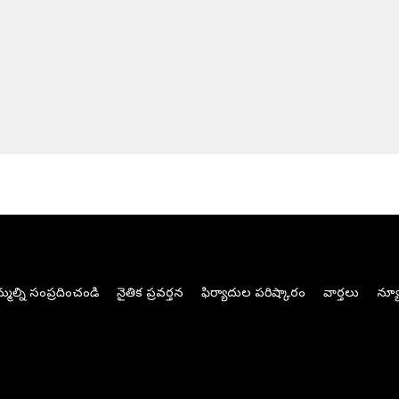
మల్ని సంప్రదించండి
నైతిక ప్రవర్తన
ఫిర్యాదుల పరిష్కారం
వార్తలు
న్యూ