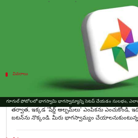
వ్రాసిన వారు
Oct 15, 2024
11:06 am
Sirish Praharaju
ఈ వార్తాకథనం ఏంటి
గూగుల్ Google ఫోటోలలో భాగస్వామి భాగస్వామ్య లక్షణాన్న
ఈ ఫీచర్ సహాయంతో, మీరు సులభంగా కుటుంబం, స్నేహితులత
ఫోటోలను జోడించడానికి మీరు మీ కాంటాక్ట్ లను ఆహ్వా
వివరాలు
Google ఫోటోలలో భాగస్వామి భాగస్వామ్యాన్న
Google ఫోటోలలో భాగస్వామి భాగస్వామ్యాన్ని సెటప్ చేయడాన
చిత్రాన్ని నొక్కండి, అది మెనుని తెరుస్తుంది.
గూగుల్ ఫోటోలలో భాగస్వామి భాగస్వామ్యాన్ని సెటప్ చేయడం సులభం, ఎలాగ
తర్వాత, ఇక్కడ 'షేర్డ్ ఆల్బమ్‌లు' ఎంపికను ఎంచుకోండి, ఇది
బటన్‌ను నొక్కండి. మీరు భాగస్వామ్యం చేయాలనుకుంటున్న 