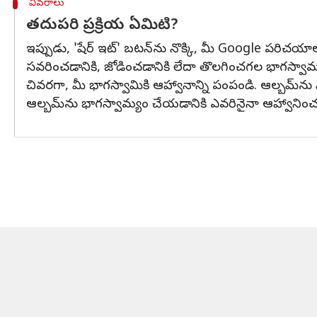
వివరాలు
తదుపరి ప్రక్రియ ఏమిటి?
ఇప్పుడు, 'షేర్ ఇట్' బటన్‌ను నొక్కి, మీ Google పరిచయా
సవరించడానికి, జోడించడానికి లేదా తొలగించగల భాగస్వ
చివరగా, మీ భాగస్వామికి ఆహ్వానాన్ని పంపండి. ఆల్బమ్‌ను వ
ఆల్బమ్‌ను భాగస్వామ్యం చేయడానికి ఎవరినైనా ఆహ్వానించ