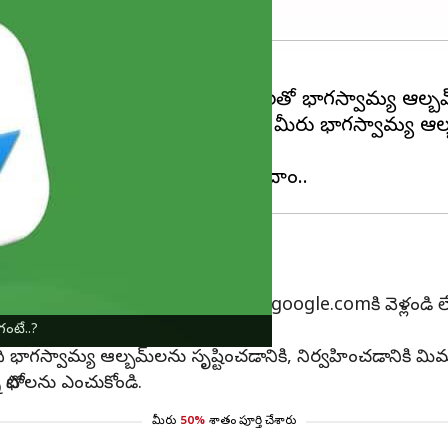
ి అందిస్తుంది. ఇది నిర్దిష్ట వ్యక్తులతో భాగస్వామ్య ఆల్బ
ో ఫోటోలను పంచుకోవచ్చు. మీరు భాగస్వామ్య ఆల్బమ్‌ను సృ
నించవచ్చు.
ి ఎలా సెటప్ చేయాలి?
ికి, ముందుగా మీ బ్రౌజర్‌లో photos.google.comకి వెళ్లండి లేద
ంటే..?
 భాగస్వామ్య ఆల్బమ్‌లను సృష్టించడానికి, నిర్వహించడానికి మిమ్మల
ఫోటోలను ఎంచుకోండి.
మీరు
50%
శాతం పూర్తి చేశారు