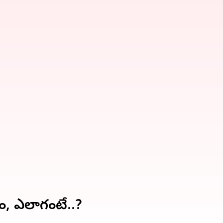
ం, ఎలాగంటే..?