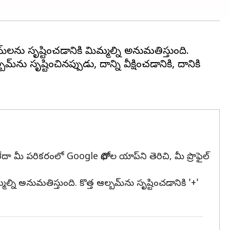
మ్‌లను సృష్టించడానికి మిమ్మల్ని అనుమతిస్తుంది.
ష్టించినప్పుడు, దాన్ని వీక్షించడానికి, దానికి
ా మీ పరికరంలో Google ఫోటోల యాప్‌ని తెరిచి, మీ ప్రొఫైల్
్ని అనుమతిస్తుంది. కొత్త ఆల్బమ్‌ను సృష్టించడానికి '+'