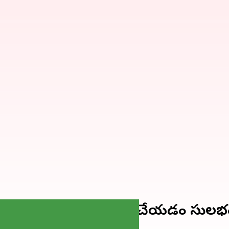
 భాగస్వామ్యాన్ని సెటప్ చేయడం సులభ