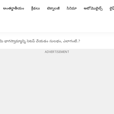
అంతర్జాతీయం
క్రీడలు
టెక్నాలజీ
సినిమా
ఆటోమొబైల్స్
లైఫ్
మి భాగస్వామ్యాన్ని సెటప్ చేయడం సులభం, ఎలాగంటే..?
ADVERTISEMENT