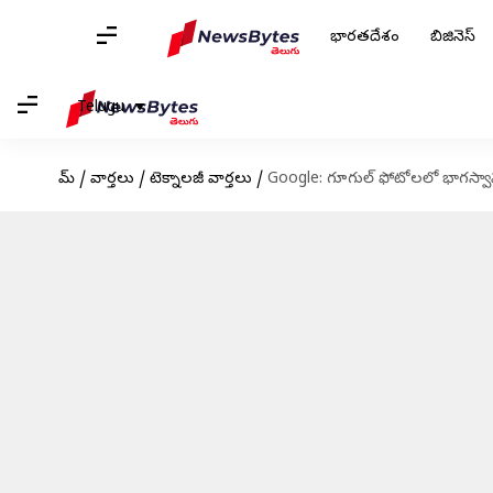
భారతదేశం
బిజినెస్
Telugu
హోమ్
/
వార్తలు
/
టెక్నాలజీ వార్తలు
/
Google: గూగుల్ ఫోటోలలో భాగస్వా