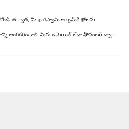
ండి. తర్వాత, మీ భాగస్వామి ఆల్బమ్‌కి ఫోటోలను
న్ని అంగీకరించాలి. మీరు ఇమెయిల్ లేదా ఫోన్ నంబర్ ద్వారా