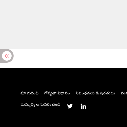
మా గురించి
గోప్యతా విధానం
నిబంధనలు & షరతులు
మమ్
మమ్మల్ని అనుసరించండి