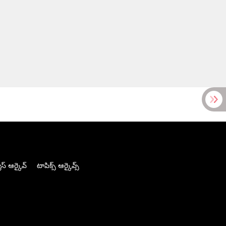
స్ ఆర్కైవ్
టాపిక్స్ ఆర్కైవ్స్