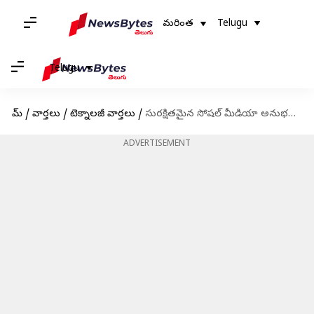
మరింత
Telugu
Telugu
హోమ్
/
వార్తలు
/
టెక్నాలజీ వార్తలు
/
సురక్షితమైన సోషల్ మీడియా అనుభవం కోసం కొత్త ఫీచర్లను ప్రకటించిన కూ
ADVERTISEMENT