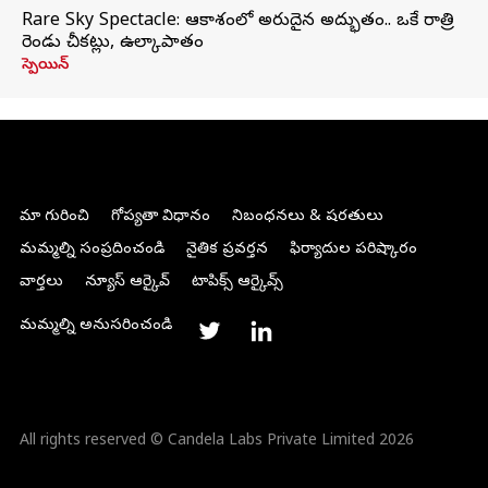
Rare Sky Spectacle: ఆకాశంలో అరుదైన అద్భుతం.. ఒకే రాత్రి
రెండు చీకట్లు, ఉల్కాపాతం
స్పెయిన్
మా గురించి
గోప్యతా విధానం
నిబంధనలు & షరతులు
మమ్మల్ని సంప్రదించండి
నైతిక ప్రవర్తన
ఫిర్యాదుల పరిష్కారం
వార్తలు
న్యూస్ ఆర్కైవ్
టాపిక్స్ ఆర్కైవ్స్
మమ్మల్ని అనుసరించండి
All rights reserved © Candela Labs Private Limited 2026