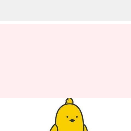
సురక్షితమైన సోషల్ మీడియా
అనుభవం కోసం కొత్త ఫీచర్లను
ప్రకటించిన కూ