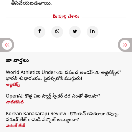
తీసివేయబడతాయి.
మీరు పూర్తి చేశారు
తాజా వార్తలు
World Athletics Under-20: ప్రపంచ అండర్-20 అథ్లెటిక్స్‌లో
భారత్‌ శుభారంభం.. ఫైనల్స్‌లోకి ముగ్గురు!
అథ్లెటిక్స్
OpenAI: కొత్త ఏఐ స్మార్ట్ స్పీకర్ ధర ఎంతో తెలుసా?
చాట్‌జీపీటీ
Korean Kanakaraju Review : కొరియన్ కనకరాజు రివ్యూ..
వరుణ్ తేజ్ కామెడీ వర్కౌట్ అయ్యిందా?
వరుణ్ తేజ్