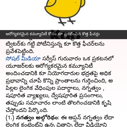
వ్రాసిన వారు
Mar 25, 2023
02:04 pm
Nishkala Sathivada
ఈ వార్తాకథనం ఏంటి
వినియోగదారులకు సురక్షితమైన సోషల్ మీడియా
ఆరోగ్యకరమైన కమ్యూనిటీ కోసం కూ ప్రకటించిన కొత్త ఫీచర్లు
అనుభవాన్ని అందించాలనే లక్ష్యంతో, భారతదేశంలో
ట్విటర్‌కు గట్టి పోటీనిస్తున్న కూ కొత్త ఫీచర్‌లను
సోషల్ మీడియా
సర్వీస్ గురువారం ఒక ప్రకటనలో
యూజర్‌లకు ఆరోగ్యకరమైన కమ్యూనిటీ
అందించడానికి కూ వినియోగదారుల భద్రతపై అధిక
ప్రభావాన్ని చూపే కొన్ని ప్రాంతాలను గుర్తించింది, అవి
పిల్లల లైంగిక వేధింపుల పదార్థాలు, నగ్నత్వం ,
విషపూరిత వ్యాఖ్యలు, ద్వేషపూరిత ప్రసంగాలు,
తప్పుడు సమాచారం లాంటివి తొలగించడానికి కృషి
చేస్తోందని పేర్కొంది.
(1.)
నగ్నత్వం అల్గోరిథం
: ఈ ఆప్షన్ నగ్నత్వం లేదా
లైంగిక కంటెంట్‌ని ఉన్న చిత్రాన్ని లేదా వీడియోని