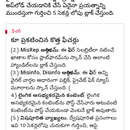
అప్‌లోడ్ చేయడానికి చేసే ఏదైనా ప్రయత్నాన్ని
ఫీచర్
కూ ప్రకటించిన కొత్త ఫీచర్లు
(2.)
MisRep అల్గారిథమ్
: ఈ ఫీచర్ సెలబ్రిటీలా నటించే
ఖాతాల కోసం ప్లాట్‌ఫారమ్‌ను స్కాన్ చేసి అలాంటి
హ్యాండిల్‌లను బ్లాక్ చేస్తుంది.
(3.)
Misinfo, Disinfo అల్గారిథమ్
: ఈ ఫీచర్ అన్ని
వైరల్ వార్తల ఆధారంగా పబ్లిక్, ప్రైవేట్ ఫేక్ న్యూస్
మూలాలను స్కాన్ చేస్తుంది. (
4.)
లైంగిక అసభ్యకరమైన కంటెంట్
: లైంగిక
అసభ్యకరమైన కంటెంట్‌ను పోస్ట్ చేసేవారు అటువంటి
కంటెంట్‌ను పోస్ట్ చేయకుండా వెంటనే బ్లాక్ అవుతారు.
(5.)
విషపూరిత వ్యాఖ్యలు
, ద్వేషపూరిత ప్రసంగాలు:
ఇవి 10 సెకన్లలోపు చురుకుగా గుర్తించి, ఆపై